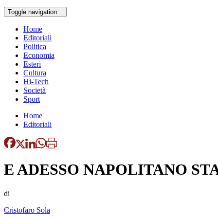
Toggle navigation
Home
Editoriali
Politica
Economia
Esteri
Cultura
Hi-Tech
Società
Sport
Home
Editoriali
E ADESSO NAPOLITANO ST
di
Cristofaro Sola