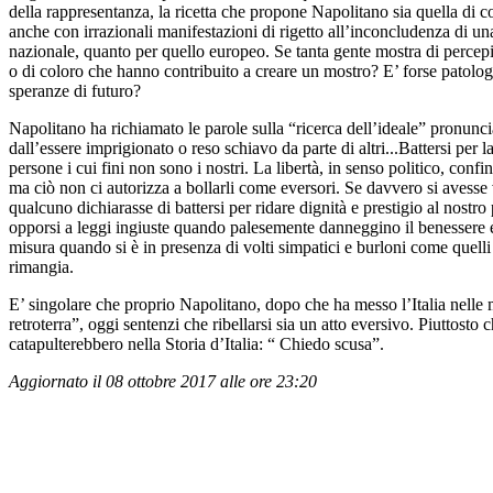
della rappresentanza, la ricetta che propone Napolitano sia quella di c
anche con irrazionali manifestazioni di rigetto all’inconcludenza di u
nazionale, quanto per quello europeo. Se tanta gente mostra di percepir
o di coloro che hanno contribuito a creare un mostro? E’ forse patolog
speranze di futuro?
Napolitano ha richiamato le parole sulla “ricerca dell’ideale” pronunciate
dall’essere imprigionato o reso schiavo da parte di altri...Battersi per l
persone i cui fini non sono i nostri. La libertà, in senso politico, conf
ma ciò non ci autorizza a bollarli come eversori. Se davvero si avesse 
qualcuno dichiarasse di battersi per ridare dignità e prestigio al nostr
opporsi a leggi ingiuste quando palesemente danneggino il benessere e l
misura quando si è in presenza di volti simpatici e burloni come quelli
rimangia.
E’ singolare che proprio Napolitano, dopo che ha messo l’Italia nelle 
retroterra”, oggi sentenzi che ribellarsi sia un atto eversivo. Piuttost
catapulterebbero nella Storia d’Italia: “ Chiedo scusa”.
Aggiornato il 08 ottobre 2017 alle ore 23:20