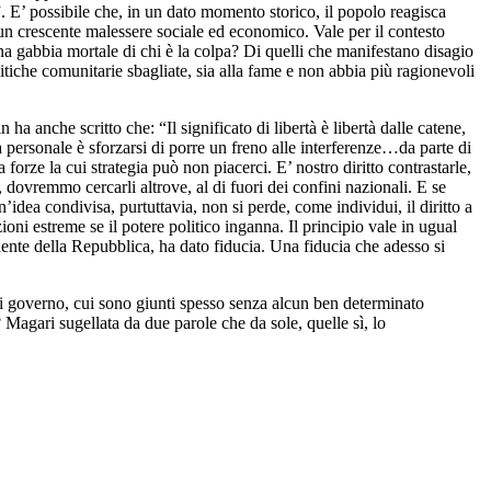
”. E’ possibile che, in un dato momento storico, il popolo reagisca
un crescente malessere sociale ed economico. Vale per il contesto
na gabbia mortale di chi è la colpa? Di quelli che manifestano disagio
tiche comunitarie sbagliate, sia alla fame e non abbia più ragionevoli
ha anche scritto che: “Il significato di libertà è libertà dalle catene,
rtà personale è sforzarsi di porre un freno alle interferenze…da parte di
 forze la cui strategia può non piacerci. E’ nostro diritto contrastarle,
 dovremmo cercarli altrove, al di fuori dei confini nazionali. E se
’idea condivisa, purtuttavia, non si perde, come individui, il diritto a
oni estreme se il potere politico inganna. Il principio vale in ugual
dente della Repubblica, ha dato fiducia. Una fiducia che adesso si
di governo, cui sono giunti spesso senza alcun ben determinato
? Magari sugellata da due parole che da sole, quelle sì, lo