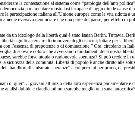
onsiderare la contestazione al sistema come “patologia dell’anti-politica
na democrazia parlamentare mostratasi incapace di aggredire le cause di 
e la partecipazione italiana all’Unione europea come la vita ridotta a u
icamente eversivo denunciare che una parte del paese, per effetto di poli
 da un ideologo della libertà qual è stato Isaiah Berlin. Tuttavia, Berlin 
a libertà significa cercare di rimuovere degli ostacoli; lottare per la libe
ina con l’assenza di prepotenza o di dominazione.” Ora, circolano in Italia
voglia di scovare coloro che avversano i fondamenti della nostra libertà,
o paese, sarebbe forse utopia o ragionevole speranza? Si può credere in un
a sicurezza della comunità. Libertà di popolo è anche diritto alle soluzi
 dei “banditori di smisurate speranze” a cui però lui per primo, da presi
mani di quei”… giovani all’inizio della loro esperienza parlamentare e 
o che analisi dubbie e claudicanti non sarebbe meglio una sana autocritica