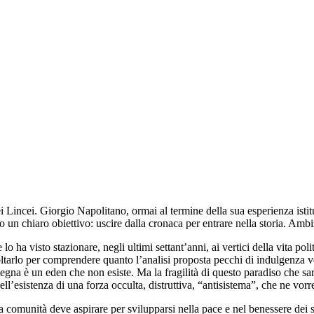
dei Lincei. Giorgio Napolitano, ormai al termine della sua esperienza isti
 un chiaro obiettivo: uscire dalla cronaca per entrare nella storia. Ambi
ha visto stazionare, negli ultimi settant’anni, ai vertici della vita pol
oltarlo per comprendere quanto l’analisi proposta pecchi di indulgenza v
egna è un eden che non esiste. Ma la fragilità di questo paradiso che sar
l’esistenza di una forza occulta, distruttiva, “antisistema”, che ne vo
una comunità deve aspirare per svilupparsi nella pace e nel benessere dei s