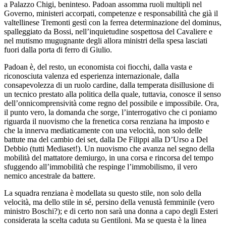
a Palazzo Chigi, beninteso. Padoan assomma ruoli multipli nel
Governo, ministeri accorpati, competenze e responsabilità che già il
valtellinese Tremonti gestì con la ferrea determinazione del dominus,
spalleggiato da Bossi, nell’inquietudine sospettosa del Cavaliere e
nel mutismo mugugnante degli allora ministri della spesa lasciati
fuori dalla porta di ferro di Giulio.
Padoan è, del resto, un economista coi fiocchi, dalla vasta e
riconosciuta valenza ed esperienza internazionale, dalla
consapevolezza di un ruolo cardine, dalla temperata disillusione di
un tecnico prestato alla politica della quale, tuttavia, conosce il senso
dell’onnicomprensività come regno del possibile e impossibile. Ora,
il punto vero, la domanda che sorge, l’interrogativo che ci poniamo
riguarda il nuovismo che la frenetica corsa renziana ha imposto e
che la innerva mediaticamente con una velocità, non solo delle
battute ma del cambio dei set, dalla De Filippi alla D’Urso a Del
Debbio (tutti Mediaset!). Un nuovismo che avanza nel segno della
mobilità del mattatore demiurgo, in una corsa e rincorsa del tempo
sfuggendo all’immobilità che respinge l’immobilismo, il vero
nemico ancestrale da battere.
La squadra renziana è modellata su questo stile, non solo della
velocità, ma dello stile in sé, persino della venustà femminile (vero
ministro Boschi?); e di certo non sarà una donna a capo degli Esteri
considerata la scelta caduta su Gentiloni. Ma se questa è la linea