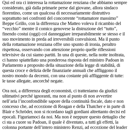
Qui ed ora ci interessa la rottamazione renziana che abbiamo sempre
considerato, già dalla primarie perse dal giovane, allora sindaco
fiorentino, come un qualcosa di necessariamente distruttivo
soprattutto nei confronti del concorrente “rottamatore massimo”
Beppe Grillo, con la differenza che Matteo voleva il ricambio del
“vecchio” mentre il comico genovese la distruzione del “tutto”,
finendo costui (oggi) col danneggiare irreparabilmente se stesso e il
suo movimento in preda ad irreversibili convulsioni. Ma il punto
della rottamazione renziana offre uno spunto di ironia, peraltro
rispettosa, osservando con attenzione proprio quelle riflessioni
televisive da cui siamo partiti. In una di queste, nella notte inoltrata,
ci hanno spiattellato una ponderosa risposta del ministro Padoan in
Parlamento a proposito della situazione della legge di stabilità, di
questa croce e delizia delle finanziarie annuali che affliggono il
nostro mondo da decenni, con una costante più affliggente di tutte:
le tasse allegate, ancorché negate.
Ora noi, a differenza degli economisti, ci tratteniamo da giudizi
ultimativi perché ignoranti, ma non al punto di non avvertire
nell’aria l’inconfondibile sapore della continuità fiscale, dato e non
concesso che, ad eccezione di Reagan e della Thatcher e in parte di
Blair e Schröder, non si ricordano tagli gordiani altrettanto decisi ed
epocali. Figuriamoci da noi. Ma non è neppure questo dettaglio che
ci sta a cuore su Padoan, il quale è diventato, a tutti gli effetti, la
colonna portante dell’intero ministero Renzi, ad eccezione del leader