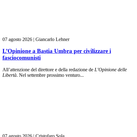
07 agosto 2026
|
Giancarlo Lehner
L’Opinione a Bastia Umbra per civilizzare i
fasciocomunisti
All’attenzione del direttore e della redazione de
L’Opinione delle
L
ibert
à
. Nel settembre prossimo venturo...
07 agosto 2026
|
Cristofaro Sola