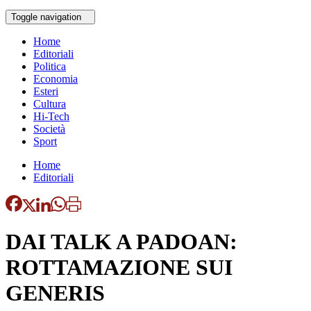
Toggle navigation
Home
Editoriali
Politica
Economia
Esteri
Cultura
Hi-Tech
Società
Sport
Home
Editoriali
DAI TALK A PADOAN:
ROTTAMAZIONE SUI
GENERIS