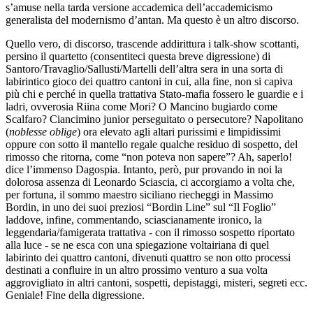
s’amuse nella tarda versione accademica dell’accademicismo
generalista del modernismo d’antan. Ma questo è un altro discorso.
Quello vero, di discorso, trascende addirittura i talk-show scottanti,
persino il quartetto (consentiteci questa breve digressione) di
Santoro/Travaglio/Sallusti/Martelli dell’altra sera in una sorta di
labirintico gioco dei quattro cantoni in cui, alla fine, non si capiva
più chi e perché in quella trattativa Stato-mafia fossero le guardie e i
ladri, ovverosia Riina come Mori? O Mancino bugiardo come
Scalfaro? Ciancimino junior perseguitato o persecutore? Napolitano
(
noblesse oblige
) ora elevato agli altari purissimi e limpidissimi
oppure con sotto il mantello regale qualche residuo di sospetto, del
rimosso che ritorna, come “non poteva non sapere”? Ah, saperlo!
dice l’immenso Dagospia. Intanto, però, pur provando in noi la
dolorosa assenza di Leonardo Sciascia, ci accorgiamo a volta che,
per fortuna, il sommo maestro siciliano riecheggi in Massimo
Bordin, in uno dei suoi preziosi “Bordin Line” sul “Il Foglio”
laddove, infine, commentando, sciascianamente ironico, la
leggendaria/famigerata trattativa - con il rimosso sospetto riportato
alla luce - se ne esca con una spiegazione voltairiana di quel
labirinto dei quattro cantoni, divenuti quattro se non otto processi
destinati a confluire in un altro prossimo venturo a sua volta
aggrovigliato in altri cantoni, sospetti, depistaggi, misteri, segreti ecc.
Geniale! Fine della digressione.