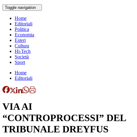
Toggle navigation
Home
Editoriali
Politica
Economia
Esteri
Cultura
Hi-Tech
Società
Sport
Home
Editoriali
VIA AI
“CONTROPROCESSI” DEL
TRIBUNALE DREYFUS