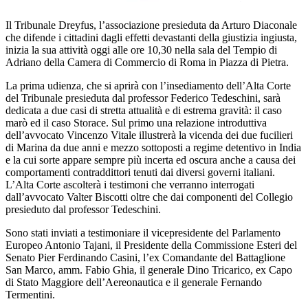
Il Tribunale Dreyfus, l’associazione presieduta da Arturo Diaconale
che difende i cittadini dagli effetti devastanti della giustizia ingiusta,
inizia la sua attività oggi alle ore 10,30 nella sala del Tempio di
Adriano della Camera di Commercio di Roma in Piazza di Pietra.
La prima udienza, che si aprirà con l’insediamento dell’Alta Corte
del Tribunale presieduta dal professor Federico Tedeschini, sarà
dedicata a due casi di stretta attualità e di estrema gravità: il caso
marò ed il caso Storace. Sul primo una relazione introduttiva
dell’avvocato Vincenzo Vitale illustrerà la vicenda dei due fucilieri
di Marina da due anni e mezzo sottoposti a regime detentivo in India
e la cui sorte appare sempre più incerta ed oscura anche a causa dei
comportamenti contraddittori tenuti dai diversi governi italiani.
L’Alta Corte ascolterà i testimoni che verranno interrogati
dall’avvocato Valter Biscotti oltre che dai componenti del Collegio
presieduto dal professor Tedeschini.
Sono stati inviati a testimoniare il vicepresidente del Parlamento
Europeo Antonio Tajani, il Presidente della Commissione Esteri del
Senato Pier Ferdinando Casini, l’ex Comandante del Battaglione
San Marco, amm. Fabio Ghia, il generale Dino Tricarico, ex Capo
di Stato Maggiore dell’Aereonautica e il generale Fernando
Termentini.