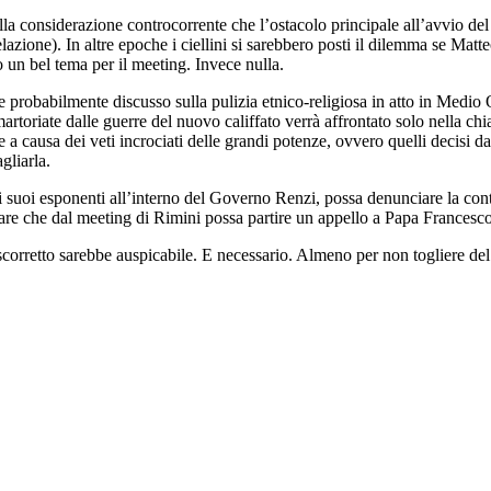
la considerazione controcorrente che l’ostacolo principale all’avvio del 
 relazione). In altre epoche i ciellini si sarebbero posti il dilemma se Ma
o un bel tema per il meeting. Invece nulla.
bbe probabilmente discusso sulla pulizia etnico-religiosa in atto in Medio
rtoriate dalle guerre del nuovo califfato verrà affrontato solo nella ch
are a causa dei veti incrociati delle grandi potenze, ovvero quelli decisi d
gliarla.
uoi esponenti all’interno del Governo Renzi, possa denunciare la contra
 che dal meeting di Rimini possa partire un appello a Papa Francesco p
corretto sarebbe auspicabile. E necessario. Almeno per non togliere del 