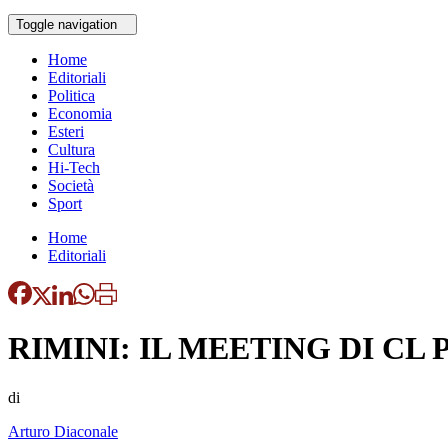
Toggle navigation
Home
Editoriali
Politica
Economia
Esteri
Cultura
Hi-Tech
Società
Sport
Home
Editoriali
RIMINI: IL MEETING DI C
di
Arturo Diaconale