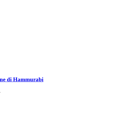
lione di Hammurabi
.