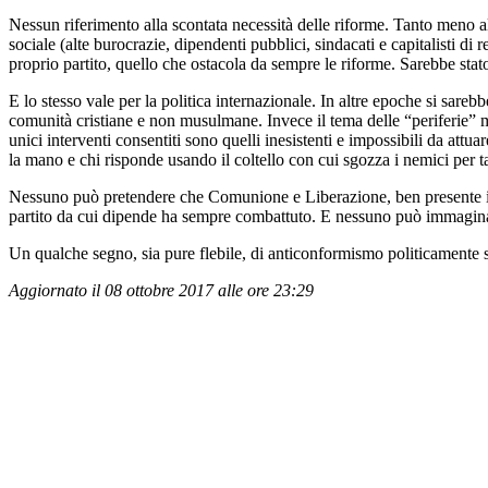
Nessun riferimento alla scontata necessità delle riforme. Tanto meno al
sociale (alte burocrazie, dipendenti pubblici, sindacati e capitalisti di
proprio partito, quello che ostacola da sempre le riforme. Sarebbe stat
E lo stesso vale per la politica internazionale. In altre epoche si sare
comunità cristiane e non musulmane. Invece il tema delle “periferie” ma
unici interventi consentiti sono quelli inesistenti e impossibili da attu
la mano e chi risponde usando il coltello con cui sgozza i nemici per ta
Nessuno può pretendere che Comunione e Liberazione, ben presente i s
partito da cui dipende ha sempre combattuto. E nessuno può immaginare
Un qualche segno, sia pure flebile, di anticonformismo politicamente s
Aggiornato il 08 ottobre 2017 alle ore 23:29