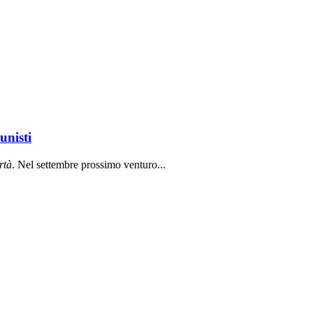
unisti
rt
à
. Nel settembre prossimo venturo...