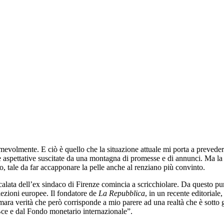
ssimevolmente. E ciò è quello che la situazione attuale mi porta a preved
te aspettative suscitate da una montagna di promesse e di annunci. Ma l
 tale da far accapponare la pelle anche al renziano più convinto.
ata dell’ex sindaco di Firenze comincia a scricchiolare. Da questo punt
lezioni europee. Il fondatore de
La Repubblica
, in un recente editoriale
ra verità che però corrisponde a mio parere ad una realtà che è sotto gli 
Bce e dal Fondo monetario internazionale”.