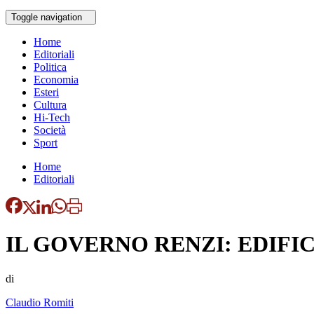
Toggle navigation
Home
Editoriali
Politica
Economia
Esteri
Cultura
Hi-Tech
Società
Sport
Home
Editoriali
IL GOVERNO RENZI: EDIFI
di
Claudio Romiti