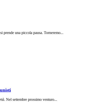
 si prende una piccola pausa. Torneremo...
unisti
rt
à
. Nel settembre prossimo venturo...