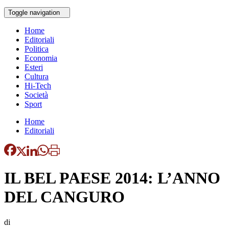
Toggle navigation
Home
Editoriali
Politica
Economia
Esteri
Cultura
Hi-Tech
Società
Sport
Home
Editoriali
IL BEL PAESE 2014: L’ANNO
DEL CANGURO
di