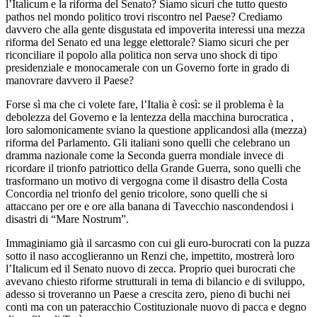
l’Italicum e la riforma del Senato? Siamo sicuri che tutto questo
pathos nel mondo politico trovi riscontro nel Paese? Crediamo
davvero che alla gente disgustata ed impoverita interessi una mezza
riforma del Senato ed una legge elettorale? Siamo sicuri che per
riconciliare il popolo alla politica non serva uno shock di tipo
presidenziale e monocamerale con un Governo forte in grado di
manovrare davvero il Paese?
Forse sì ma che ci volete fare, l’Italia è così: se il problema è la
debolezza del Governo e la lentezza della macchina burocratica ,
loro salomonicamente sviano la questione applicandosi alla (mezza)
riforma del Parlamento. Gli italiani sono quelli che celebrano un
dramma nazionale come la Seconda guerra mondiale invece di
ricordare il trionfo patriottico della Grande Guerra, sono quelli che
trasformano un motivo di vergogna come il disastro della Costa
Concordia nel trionfo del genio tricolore, sono quelli che si
attaccano per ore e ore alla banana di Tavecchio nascondendosi i
disastri di “Mare Nostrum”.
Immaginiamo già il sarcasmo con cui gli euro-burocrati con la puzza
sotto il naso accoglieranno un Renzi che, impettito, mostrerà loro
l’Italicum ed il Senato nuovo di zecca. Proprio quei burocrati che
avevano chiesto riforme strutturali in tema di bilancio e di sviluppo,
adesso si troveranno un Paese a crescita zero, pieno di buchi nei
conti ma con un pateracchio Costituzionale nuovo di pacca e degno