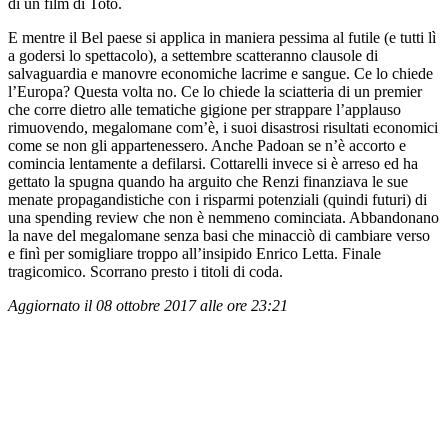
di un film di Totò.
E mentre il Bel paese si applica in maniera pessima al futile (e tutti lì
a godersi lo spettacolo), a settembre scatteranno clausole di
salvaguardia e manovre economiche lacrime e sangue. Ce lo chiede
l’Europa? Questa volta no. Ce lo chiede la sciatteria di un premier
che corre dietro alle tematiche gigione per strappare l’applauso
rimuovendo, megalomane com’è, i suoi disastrosi risultati economici
come se non gli appartenessero. Anche Padoan se n’è accorto e
comincia lentamente a defilarsi. Cottarelli invece si è arreso ed ha
gettato la spugna quando ha arguito che Renzi finanziava le sue
menate propagandistiche con i risparmi potenziali (quindi futuri) di
una spending review che non è nemmeno cominciata. Abbandonano
la nave del megalomane senza basi che minacciò di cambiare verso
e finì per somigliare troppo all’insipido Enrico Letta. Finale
tragicomico. Scorrano presto i titoli di coda.
Aggiornato il 08 ottobre 2017 alle ore 23:21