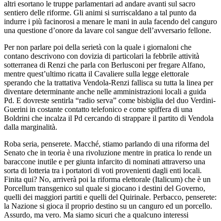
altri esortano le truppe parlamentari ad andare avanti sul sacro
sentiero delle riforme. Gli animi si surriscaldano a tal punto da
indurre i più facinorosi a menare le mani in aula facendo del canguro
una questione d’onore da lavare col sangue dell’avversario fellone.
Per non parlare poi della serietà con la quale i giornaloni che
contano descrivono con dovizia di particolari la febbrile attività
sotterranea di Renzi che parla con Berlusconi per fregare Alfano,
mentre quest’ultimo ricatta il Cavaliere sulla legge elettorale
sperando che la trattativa Vendola-Renzi fallisca su tutta la linea per
diventare determinante anche nelle amministrazioni locali a guida
Pd. E dovreste sentirla “radio serva” come bisbiglia del duo Verdini-
Guerini in costante contatto telefonico e come spiffera di una
Boldrini che incalza il Pd cercando di strappare il partito di Vendola
dalla marginalità.
Roba seria, penserete. Macché, stiamo parlando di una riforma del
Senato che in teoria è una rivoluzione mentre in pratica lo rende un
baraccone inutile e per giunta infarcito di nominati attraverso una
sorta di lotteria tra i portatori di voti provenienti dagli enti locali.
Finita qui? No, arriverà poi la riforma elettorale (Italicum) che è un
Porcellum transgenico sul quale si giocano i destini del Governo,
quelli dei maggiori partiti e quelli del Quirinale. Perbacco, penserete:
la Nazione si gioca il proprio destino su un canguro ed un porcello.
Assurdo, ma vero. Ma siamo sicuri che a qualcuno interessi