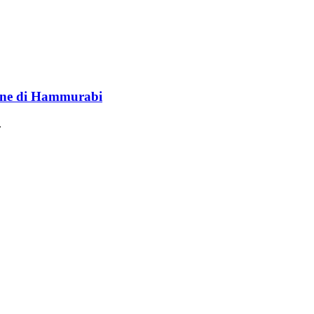
lione di Hammurabi
.