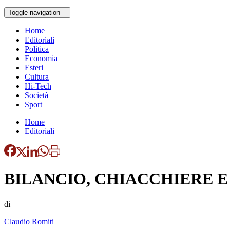
Toggle navigation
Home
Editoriali
Politica
Economia
Esteri
Cultura
Hi-Tech
Società
Sport
Home
Editoriali
BILANCIO, CHIACCHIERE 
di
Claudio Romiti