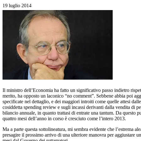
19 luglio 2014
Il ministro dell’Economia ha fatto un significativo passo indietro ris
merito, ha opposto un laconico “no comment”. Sebbene abbia poi aggiun
specificate nel dettaglio, e dei maggiori introiti come quelle attesi dal
cosiddetta spending review e sugli incassi derivanti dalla vendita di p
bilancio annuale, in quanto trattasi di entrate una tantum. Da questo pu
quattro mesi dell’anno in corso è cresciuto come l’intero 2013.
Ma a parte questa sottolineatura, mi sembra evidente che l’estrema ale
presagire il prossimo arrivo di una ulteriore manovra per aggiustare un 
mesi dal Governo dei rottamatori.