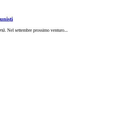
unisti
rt
à
. Nel settembre prossimo venturo...