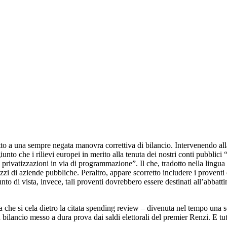
petto a una sempre negata manovra correttiva di bilancio. Intervenendo a
to che i rilievi europei in merito alla tenuta dei nostri conti pubblici
le privatizzazioni in via di programmazione”. Il che, tradotto nella lingua
ezzi di aziende pubbliche. Peraltro, appare scorretto includere i proven
nto di vista, invece, tali proventi dovrebbero essere destinati all’abbatti
a che si cela dietro la citata spending review – divenuta nel tempo una
bilancio messo a dura prova dai saldi elettorali del premier Renzi. E tutt