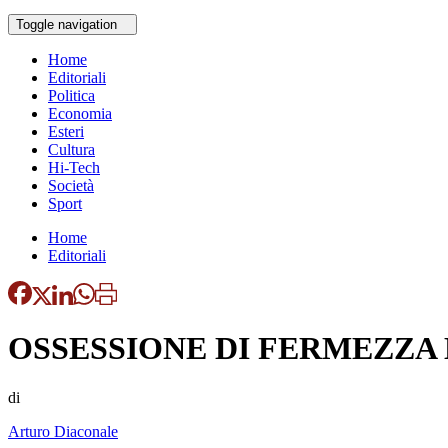
Toggle navigation
Home
Editoriali
Politica
Economia
Esteri
Cultura
Hi-Tech
Società
Sport
Home
Editoriali
OSSESSIONE DI FERMEZZA
di
Arturo Diaconale