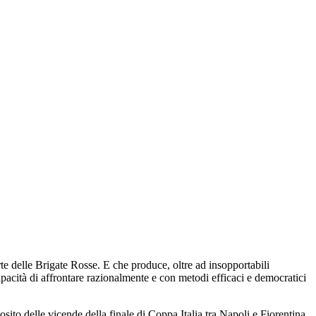
te delle Brigate Rosse. E che produce, oltre ad insopportabili
apacità di affrontare razionalmente e con metodi efficaci e democratici
ito delle vicende della finale di Coppa Italia tra Napoli e Fiorentina,