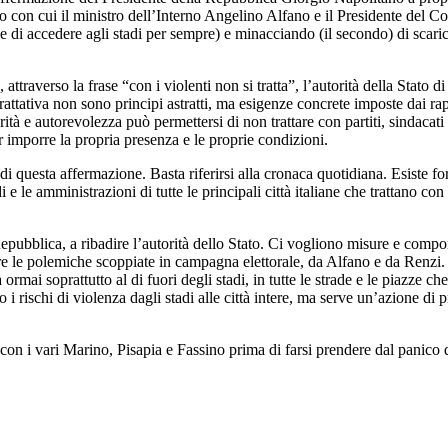
do con cui il ministro dell’Interno Angelino Alfano e il Presidente del Co
e di accedere agli stadi per sempre) e minacciando (il secondo) di scarica
 attraverso la frase “con i violenti non si tratta”, l’autorità della Stato
tiva non sono principi astratti, ma esigenze concrete imposte dai rapporti
orità e autorevolezza può permettersi di non trattare con partiti, sindaca
 imporre la propria presenza e le proprie condizioni.
i questa affermazione. Basta riferirsi alla cronaca quotidiana. Esiste for
i e le amministrazioni di tutte le principali città italiane che trattano con
 Repubblica, a ribadire l’autorità dello Stato. Ci vogliono misure e comp
re le polemiche scoppiate in campagna elettorale, da Alfano e da Renzi. 
 ormai soprattutto al di fuori degli stadi, in tutte le strade e le piazze ch
 rischi di violenza dagli stadi alle città intere, ma serve un’azione di pr
 con i vari Marino, Pisapia e Fassino prima di farsi prendere dal panico