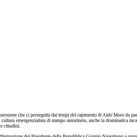
ossessione che ci perseguita dai tempi del rapimento di Aldo Moro da par
a cultura emergenzialista di stampo autoritario, anche la drammatica inc
i cittadini.
affermazione del Presidente della Repubblica Giorgio Napolitano a propos