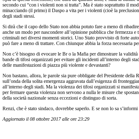
secondo cui “con i violenti non si tratta”. Ma è stato soprattutto il mo
minacciando (il primo) il Daspo a vita per i violenti (cioè la preclusion
degli stadi stessi.
Si dirà che il capo dello Stato non abbia potuto fare a meno di ribadire,
anche un modo per nascondere all’opinione pubblica che fermezza e tratta
criminali nei diversi momenti storici. Uno Stato provvisto di forte aut
può fare a meno di trattare. Con chiunque abbia la forza necessaria per
Non c’è bisogno di evocare le Br o la Mafia per dimostrare la validità d
bande di tifosi organizzati per evitare gli incidenti all’interno degli stad
delle manifestazioni di piazza più violente e devastanti?
Non bastano, allora, le parole sia pure obbligate del Presidente della
sull’onda della solita emergenza aggravata dall’esigenza di fronteggia
all’interno degli stadi. Ma la violenza dei tifosi organizzati si manifesta
per fermare questa violenza non servono a nulla le misure che spostano i
della società nazionale senza eccezioni e distinguo di sorta.
Renzi, che è stato sindaco, dovrebbe saperlo. E se non lo sa s’informi
Aggiornato il 08 ottobre 2017 alle ore 23:29