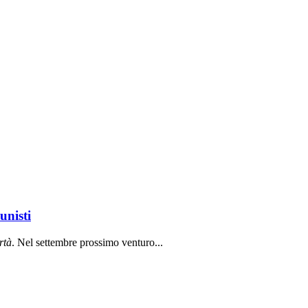
unisti
rt
à
. Nel settembre prossimo venturo...