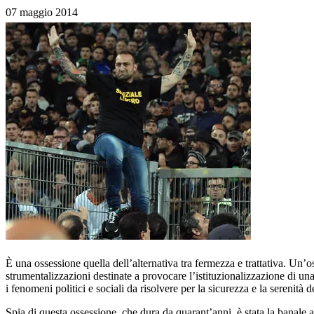
07 maggio 2014
È una ossessione quella dell’alternativa tra fermezza e trattativa. Un’
strumentalizzazioni destinate a provocare l’istituzionalizzazione di un
i fenomeni politici e sociali da risolvere per la sicurezza e la serenità de
Spia di questa ossessione, che dura da quarant’anni, è stata la banale 