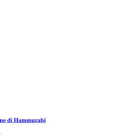
lione di Hammurabi
.