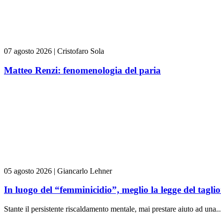
07 agosto 2026
|
Cristofaro Sola
Matteo Renzi: fenomenologia del paria
05 agosto 2026
|
Giancarlo Lehner
In luogo del “femminicidio”, meglio la legge del tag
Stante il persistente riscaldamento mentale, mai prestare aiuto ad una..