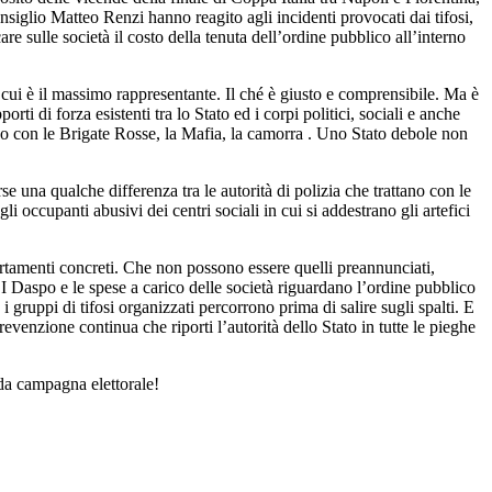
nsiglio Matteo Renzi hanno reagito agli incidenti provocati dai tifosi,
re sulle società il costo della tenuta dell’ordine pubblico all’interno
 di cui è il massimo rappresentante. Il ché è giusto e comprensibile. Ma è
 di forza esistenti tra lo Stato ed i corpi politici, sociali e anche
ti o con le Brigate Rosse, la Mafia, la camorra . Uno Stato debole non
se una qualche differenza tra le autorità di polizia che trattano con le
 gli occupanti abusivi dei centri sociali in cui si addestrano gli artefici
ortamenti concreti. Che non possono essere quelli preannunciati,
I Daspo e le spese a carico delle società riguardano l’ordine pubblico
e i gruppi di tifosi organizzati percorrono prima di salire sugli spalti. E
evenzione continua che riporti l’autorità dello Stato in tutte le pieghe
 da campagna elettorale!