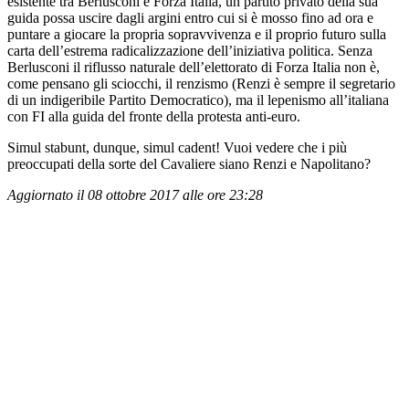
esistente tra Berlusconi e Forza Italia, un partito privato della sua
guida possa uscire dagli argini entro cui si è mosso fino ad ora e
puntare a giocare la propria sopravvivenza e il proprio futuro sulla
carta dell’estrema radicalizzazione dell’iniziativa politica. Senza
Berlusconi il riflusso naturale dell’elettorato di Forza Italia non è,
come pensano gli sciocchi, il renzismo (Renzi è sempre il segretario
di un indigeribile Partito Democratico), ma il lepenismo all’italiana
con FI alla guida del fronte della protesta anti-euro.
Simul stabunt, dunque, simul cadent! Vuoi vedere che i più
preoccupati della sorte del Cavaliere siano Renzi e Napolitano?
Aggiornato il 08 ottobre 2017 alle ore 23:28