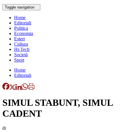
Toggle navigation
Home
Editoriali
Politica
Economia
Esteri
Cultura
Hi-Tech
Società
Sport
Home
Editoriali
SIMUL STABUNT, SIMUL
CADENT
di