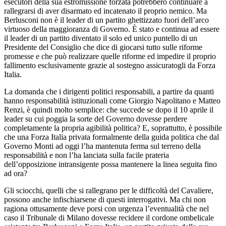
esecutori della sua estromissione forzata potrebbero continuare a
rallegrarsi di aver disarmato ed incatenato il proprio nemico. Ma
Berlusconi non è il leader di un partito ghettizzato fuori dell’arco
virtuoso della maggioranza di Governo. È stato e continua ad essere
il leader di un partito diventato il solo ed unico puntello di un
Presidente del Consiglio che dice di giocarsi tutto sulle riforme
promesse e che può realizzare quelle riforme ed impedire il proprio
fallimento esclusivamente grazie al sostegno assicuratogli da Forza
Italia.
La domanda che i dirigenti politici responsabili, a partire da quanti
hanno responsabilità istituzionali come Giorgio Napolitano e Matteo
Renzi, è quindi molto semplice: che succede se dopo il 10 aprile il
leader su cui poggia la sorte del Governo dovesse perdere
completamente la propria agibilità politica? E, soprattutto, è possibile
che una Forza Italia privata formalmente della guida politica che dal
Governo Monti ad oggi l’ha mantenuta ferma sul terreno della
responsabilità e non l’ha lanciata sulla facile prateria
dell’opposizione intransigente possa mantenere la linea seguita fino
ad ora?
Gli sciocchi, quelli che si rallegrano per le difficoltà del Cavaliere,
possono anche infischiarsene di questi interrogativi. Ma chi non
ragiona ottusamente deve porsi con urgenza l’eventualità che nel
caso il Tribunale di Milano dovesse recidere il cordone ombelicale