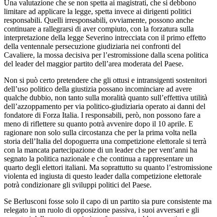
Una valutazione che se non spetta ai magistrati, che si debbono
limitare ad applicare la legge, spetta invece ai dirigenti politici
responsabili. Quelli irresponsabili, ovviamente, possono anche
continuare a rallegrarsi di aver compiuto, con la forzatura sulla
interpretazione della legge Severino intrecciata con il primo effetto
della ventennale persecuzione giudiziaria nei confronti del
Cavaliere, la mossa decisiva per l’estromissione dalla scena politica
del leader del maggior partito dell’area moderata del Paese.
Non si può certo pretendere che gli ottusi e intransigenti sostenitori
dell’uso politico della giustizia possano incominciare ad avere
qualche dubbio, non tanto sulla moralità quanto sull’effettiva utilità
dell’azzoppamento per via politico-giudiziaria operato ai danni del
fondatore di Forza Italia. I responsabili, però, non possono fare a
meno di riflettere su quanto potrà avvenire dopo il 10 aprile. E
ragionare non solo sulla circostanza che per la prima volta nella
storia dell’Italia del dopoguerra una competizione elettorale si terrà
con la mancata partecipazione di un leader che per vent’anni ha
segnato la politica nazionale e che continua a rappresentare un
quarto degli elettori italiani. Ma soprattutto su quanto l’estromissione
violenta ed ingiusta di questo leader dalla competizione elettorale
potrà condizionare gli sviluppi politici del Paese.
Se Berlusconi fosse solo il capo di un partito sia pure consistente ma
relegato in un ruolo di opposizione passiva, i suoi avversari e gli