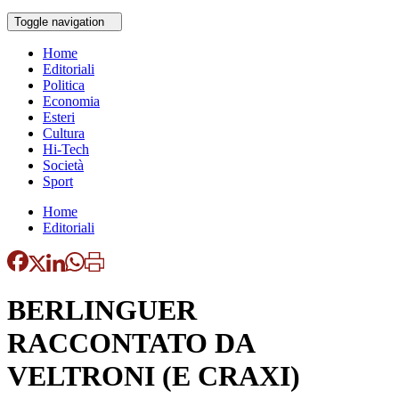
Toggle navigation
Home
Editoriali
Politica
Economia
Esteri
Cultura
Hi-Tech
Società
Sport
Home
Editoriali
BERLINGUER
RACCONTATO DA
VELTRONI (E CRAXI)