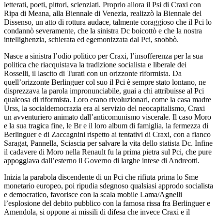
letterati, poeti, pittori, scienziati. Proprio allora il Psi di Craxi con
Ripa di Meana, alla Biennale di Venezia, realizzò la Biennale del
Dissenso, un atto di rottura audace, talmente coraggioso che il Pci lo
condannò severamente, che la sinistra Dc boicottò e che la nostra
intellighenzia, schierata ed egemonizzata dal Pci, snobbò.
Nasce a sinistra l’odio politico per Craxi, l’insofferenza per la sua
politica che riacquistava la tradizione socialista e liberale dei
Rosselli, il lascito di Turati con un orizzonte riformista. Da
quell’orizzonte Berlinguer col suo il Pci è sempre stato lontano, ne
disprezzava la parola impronunciabile, guai a chi attribuisse al Pci
qualcosa di riformista. Loro erano rivoluzionari, come la casa madre
Urss, la socialdemocrazia era al servizio del neocapitalismo, Craxi
un avventuriero animato dall’anticomunismo viscerale. Il caso Moro
e la sua tragica fine, le Br e il loro album di famiglia, la fermezza di
Berlinguer e di Zaccagnini rispetto ai tentativi di Craxi, con a fianco
Saragat, Pannella, Sciascia per salvare la vita dello statista Dc. Infine
il cadavere di Moro nella Renault fu la prima pietra sul Pci, che pure
appoggiava dall’esterno il Governo di larghe intese di Andreotti.
Inizia la parabola discendente di un Pci che rifiuta prima lo Sme
monetario europeo, poi ripudia sdegnoso qualsiasi approdo socialista
e democratico, favorisce con la scala mobile Lama/Agnelli
l’esplosione del debito pubblico con la famosa rissa fra Berlinguer e
Amendola, si oppone ai missili di difesa che invece Craxi e il