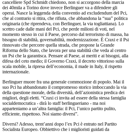
cancelliere Spd Schmidt chiedono, non si accorgono della marcia
dei 40mila a Torino dove invece Berlinguer va a difendere gli
operai. Nasce la leggenda della conventio ad excludendum del Pci,
che al contrario si ritira, che rifiuta, che abbandona la “sua” politica
originaria (che riprendeva, con Berlinguer, la via togliattiana). Lo
scettro cade dalle mani del Pci, che perde milioni di voti, nel
momento stesso in cui il Paese, percorso dal terrorismo di massa, ha
bisogno di stabilità, governabilità, modernizzazione. È Craxi e il Psi
rinnovato che percorre quella strada, che propone la Grande
Riforma dello Stato, che lavora per una stabilità che veda al centro
un Psi che la garantisca. Pensare al Paese, ai meriti e ai bisogni, alla
difesa del ceto medio; il Governo Craxi, il decreto vittorioso sulla
scala mobile, la ripresa dell’economia, il made in Italy, il rispetto
internazionale.
Berlinguer muore fra una generale commozione di popolo. Mai il
suo Pci ha abbandonato il compromesso storico imboccando la via
della questione morale, della diversità, dell’azionistica predica dei
migliori, degli eletti. “Craxi ci invita ad essere della stessa famiglia
socialdemocratica - dirà lo staff berlingueriano - ma noi
apparteniamo a un’altra famiglia: il Pci, l’unico partito pulito,
efficiente, rispettoso. Noi siamo diversi”.
Diversi? Adesso, trent’anni dopo l’ex Pci è entrato nel Partito
Socialista Europeo. Obbiettivo che i miglioristi guidati da