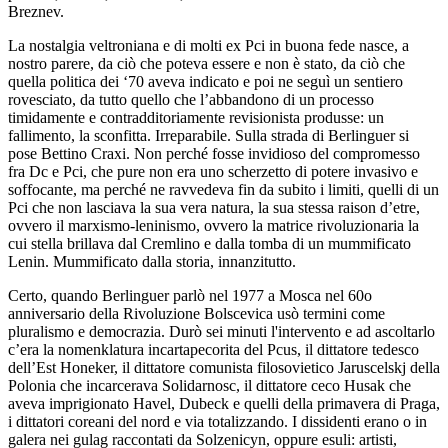
Breznev.
La nostalgia veltroniana e di molti ex Pci in buona fede nasce, a
nostro parere, da ciò che poteva essere e non è stato, da ciò che
quella politica dei ‘70 aveva indicato e poi ne seguì un sentiero
rovesciato, da tutto quello che l’abbandono di un processo
timidamente e contradditoriamente revisionista produsse: un
fallimento, la sconfitta. Irreparabile. Sulla strada di Berlinguer si
pose Bettino Craxi. Non perché fosse invidioso del compromesso
fra Dc e Pci, che pure non era uno scherzetto di potere invasivo e
soffocante, ma perché ne ravvedeva fin da subito i limiti, quelli di un
Pci che non lasciava la sua vera natura, la sua stessa raison d’etre,
ovvero il marxismo-leninismo, ovvero la matrice rivoluzionaria la
cui stella brillava dal Cremlino e dalla tomba di un mummificato
Lenin. Mummificato dalla storia, innanzitutto.
Certo, quando Berlinguer parlò nel 1977 a Mosca nel 60o
anniversario della Rivoluzione Bolscevica usò termini come
pluralismo e democrazia. Durò sei minuti l'intervento e ad ascoltarlo
c’era la nomenklatura incartapecorita del Pcus, il dittatore tedesco
dell’Est Honeker, il dittatore comunista filosovietico Jaruscelskj della
Polonia che incarcerava Solidarnosc, il dittatore ceco Husak che
aveva imprigionato Havel, Dubeck e quelli della primavera di Praga,
i dittatori coreani del nord e via totalizzando. I dissidenti erano o in
galera nei gulag raccontati da Solzenicyn, oppure esuli: artisti,