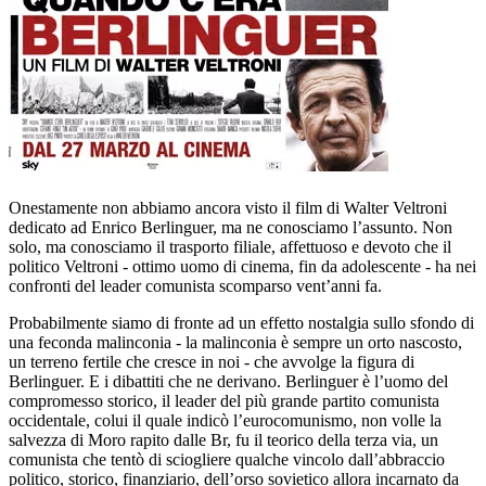
Onestamente non abbiamo ancora visto il film di Walter Veltroni
dedicato ad Enrico Berlinguer, ma ne conosciamo l’assunto. Non
solo, ma conosciamo il trasporto filiale, affettuoso e devoto che il
politico Veltroni - ottimo uomo di cinema, fin da adolescente - ha nei
confronti del leader comunista scomparso vent’anni fa.
Probabilmente siamo di fronte ad un effetto nostalgia sullo sfondo di
una feconda malinconia - la malinconia è sempre un orto nascosto,
un terreno fertile che cresce in noi - che avvolge la figura di
Berlinguer. E i dibattiti che ne derivano. Berlinguer è l’uomo del
compromesso storico, il leader del più grande partito comunista
occidentale, colui il quale indicò l’eurocomunismo, non volle la
salvezza di Moro rapito dalle Br, fu il teorico della terza via, un
comunista che tentò di sciogliere qualche vincolo dall’abbraccio
politico, storico, finanziario, dell’orso sovietico allora incarnato da