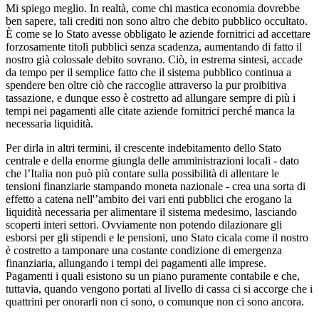
Mi spiego meglio. In realtà, come chi mastica economia dovrebbe
ben sapere, tali crediti non sono altro che debito pubblico occultato.
È come se lo Stato avesse obbligato le aziende fornitrici ad accettare
forzosamente titoli pubblici senza scadenza, aumentando di fatto il
nostro già colossale debito sovrano. Ciò, in estrema sintesi, accade
da tempo per il semplice fatto che il sistema pubblico continua a
spendere ben oltre ciò che raccoglie attraverso la pur proibitiva
tassazione, e dunque esso è costretto ad allungare sempre di più i
tempi nei pagamenti alle citate aziende fornitrici perché manca la
necessaria liquidità.
Per dirla in altri termini, il crescente indebitamento dello Stato
centrale e della enorme giungla delle amministrazioni locali - dato
che l’Italia non può più contare sulla possibilità di allentare le
tensioni finanziarie stampando moneta nazionale - crea una sorta di
effetto a catena nell'’ambito dei vari enti pubblici che erogano la
liquidità necessaria per alimentare il sistema medesimo, lasciando
scoperti interi settori. Ovviamente non potendo dilazionare gli
esborsi per gli stipendi e le pensioni, uno Stato cicala come il nostro
è costretto a tamponare una costante condizione di emergenza
finanziaria, allungando i tempi dei pagamenti alle imprese.
Pagamenti i quali esistono su un piano puramente contabile e che,
tuttavia, quando vengono portati al livello di cassa ci si accorge che i
quattrini per onorarli non ci sono, o comunque non ci sono ancora.