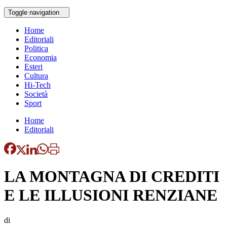
Toggle navigation
Home
Editoriali
Politica
Economia
Esteri
Cultura
Hi-Tech
Società
Sport
Home
Editoriali
LA MONTAGNA DI CREDITI
E LE ILLUSIONI RENZIANE
di