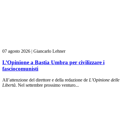
07 agosto 2026
|
Giancarlo Lehner
L’Opinione a Bastia Umbra per civilizzare i
fasciocomunisti
All’attenzione del direttore e della redazione de
L’Opinione delle
L
ibert
à
. Nel settembre prossimo venturo...