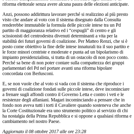
riforma elettorale senza avere alcuna paura delle elezioni anticipate.
Anzi, possono addirittura lavorare perché si realizzino al più presto
visto che andare al voto con il sistema disegnato dalla Consulta
renderebbe immutabile la formula delle piccole intese tra un Pd
partito di maggioranza relativo ed i “cespugli” di centro e gli
scissionisti del centrodestra divenuti determinanti a vita per la
stabilità dei futuri governi di coalizione. Per Matteo Renzi, che si è
posto come obiettivo la fine delle intese innaturali tra il suo partito e
le forze minori centriste e moderate e punta ad un bipolarismo di
impianto presidenzialista, si tratta di un ostacolo di non poco conto.
Perché sa bene di non poter contare sulla compattezza dei gruppi
parlamentari del Pd nel portare avanti una riforma bipolare
concordata con Berlusconi.
E, se non vuole che al voto si vada con il sistema che riproduce i
governi di coalizione fondati sulle piccole intese, deve incominciare
a frenare sugli affondi contro il Governo Letta e contro i veti e le
resistenze degli alfaniani. Magari incominciando a pensare che in
fondo non aveva tutti i torti il Cavaliere quando sosteneva che anche
la Corte Costituzionale era uno strumento politico al servizio di chi
ha nostalgia della Prima Repubblica e si oppone a qualsiasi riforma e
cambiamento nel nostro Paese.
Aggiornato il 08 ottobre 2017 alle ore 23:28