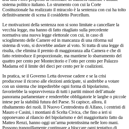
sistema politico italiano. Lo strumento con cui la Corte
Costituzionale ha realizzato il miracolo è la sentenza con cui ha tolto
definitivamente di scena il cosiddetto Porcellum.
Le motivazioni della sentenza non si sono limitate a cancellare la
vecchia legge, ma hanno di fatto ritagliato sulla precedente
normativa una nuova legge elettorale con cui, in caso di
scioglimento delle Camere ed in mancanza di una riforma sul
sistema di voto, si dovrebbe andare al voto. Si tratta di una legge di
risulta, che elimina il premio di maggioranza alla Camera e che di
fatto reintroduce il proporzionale, ma mantiene lo sbarramento del
quattro per cento per Montecitorio e l’otto per cento per Palazzo
Madama ed il limite del dieci per cento per le coalizioni.
In pratica, se il Governo Letta dovesse cadere e se la crisi
producesse il ricorso alle elezioni anticipate, si andrebbe a votare
con un sistema che impedirebbe ogni forma di bipolarismo,
favorirebbe la sopravvivenza di tutti i partiti minori dell’attuale
panorama parlamentare e renderebbe obbligatorie le larghe o piccole
intese per la stabilità futura del Paese. Si capisce, allora, il
ribaltamento dei ruoli. Il Nuovo Centrodestra di Alfano, i centristi di
Mauro e Casini, i montiani di Scelta Civica, che fino a ieri si
opponevano al rilancio del bipolarismo e del maggioritario fatto da
Matteo Renzi, hanno oggi un’arma potentissima nelle loro mani.
Possono tranquillamente continuare a bloccare ogni tentativo di