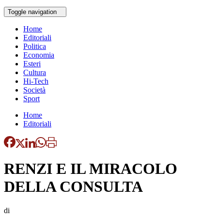
Toggle navigation
Home
Editoriali
Politica
Economia
Esteri
Cultura
Hi-Tech
Società
Sport
Home
Editoriali
RENZI E IL MIRACOLO
DELLA CONSULTA
di