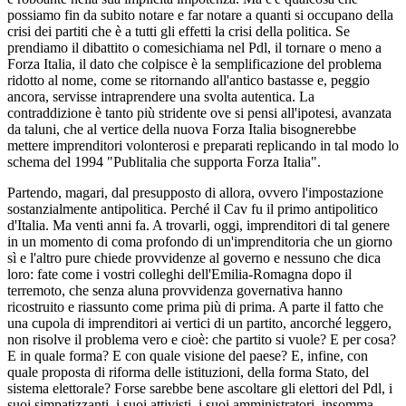
possiamo fin da subito notare e far notare a quanti si occupano della
crisi dei partiti che è a tutti gli effetti la crisi della politica. Se
prendiamo il dibattito o comesichiama nel Pdl, il tornare o meno a
Forza Italia, il dato che colpisce è la semplificazione del problema
ridotto al nome, come se ritornando all'antico bastasse e, peggio
ancora, servisse intraprendere una svolta autentica. La
contraddizione è tanto più stridente ove si pensi all'ipotesi, avanzata
da taluni, che al vertice della nuova Forza Italia bisognerebbe
mettere imprenditori volonterosi e preparati replicando in tal modo lo
schema del 1994 "Publitalia che supporta Forza Italia".
Partendo, magari, dal presupposto di allora, ovvero l'impostazione
sostanzialmente antipolitica. Perché il Cav fu il primo antipolitico
d'Italia. Ma venti anni fa. A trovarli, oggi, imprenditori di tal genere
in un momento di coma profondo di un'imprenditoria che un giorno
sì e l'altro pure chiede provvidenze al governo e nessuno che dica
loro: fate come i vostri colleghi dell'Emilia-Romagna dopo il
terremoto, che senza aluna provvidenza governativa hanno
ricostruito e riassunto come prima più di prima. A parte il fatto che
una cupola di imprenditori ai vertici di un partito, ancorché leggero,
non risolve il problema vero e cioè: che partito si vuole? E per cosa?
E in quale forma? E con quale visione del paese? E, infine, con
quale proposta di riforma delle istituzioni, della forma Stato, del
sistema elettorale? Forse sarebbe bene ascoltare gli elettori del Pdl, i
suoi simpatizzanti, i suoi attivisti, i suoi amministratori, insomma