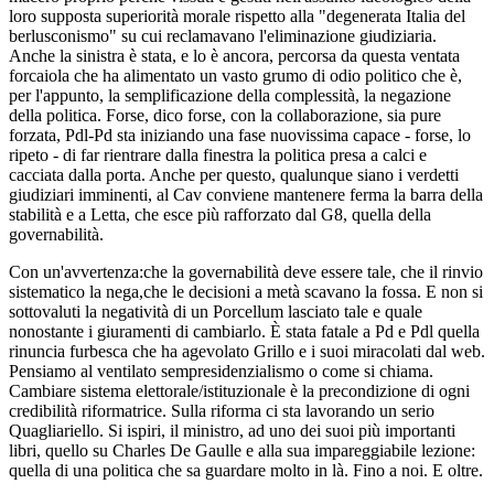
loro supposta superiorità morale rispetto alla "degenerata Italia del
berlusconismo" su cui reclamavano l'eliminazione giudiziaria.
Anche la sinistra è stata, e lo è ancora, percorsa da questa ventata
forcaiola che ha alimentato un vasto grumo di odio politico che è,
per l'appunto, la semplificazione della complessità, la negazione
della politica. Forse, dico forse, con la collaborazione, sia pure
forzata, Pdl-Pd sta iniziando una fase nuovissima capace - forse, lo
ripeto - di far rientrare dalla finestra la politica presa a calci e
cacciata dalla porta. Anche per questo, qualunque siano i verdetti
giudiziari imminenti, al Cav conviene mantenere ferma la barra della
stabilità e a Letta, che esce più rafforzato dal G8, quella della
governabilità.
Con un'avvertenza:che la governabilità deve essere tale, che il rinvio
sistematico la nega,che le decisioni a metà scavano la fossa. E non si
sottovaluti la negatività di un Porcellum lasciato tale e quale
nonostante i giuramenti di cambiarlo. È stata fatale a Pd e Pdl quella
rinuncia furbesca che ha agevolato Grillo e i suoi miracolati dal web.
Pensiamo al ventilato sempresidenzialismo o come si chiama.
Cambiare sistema elettorale/istituzionale è la precondizione di ogni
credibilità riformatrice. Sulla riforma ci sta lavorando un serio
Quagliariello. Si ispiri, il ministro, ad uno dei suoi più importanti
libri, quello su Charles De Gaulle e alla sua impareggiabile lezione:
quella di una politica che sa guardare molto in là. Fino a noi. E oltre.