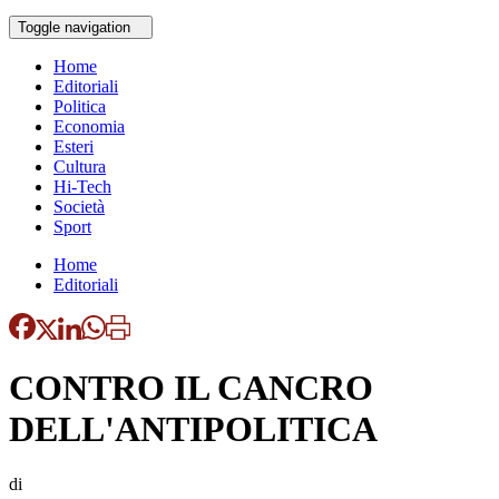
Toggle navigation
Home
Editoriali
Politica
Economia
Esteri
Cultura
Hi-Tech
Società
Sport
Home
Editoriali
CONTRO IL CANCRO
DELL'ANTIPOLITICA
di