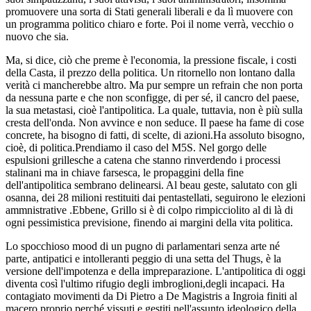
promuovere una sorta di Stati generali liberali e da lì muovere con
un programma politico chiaro e forte. Poi il nome verrà, vecchio o
nuovo che sia.
Ma, si dice, ciò che preme è l'economia, la pressione fiscale, i costi
della Casta, il prezzo della politica. Un ritornello non lontano dalla
verità ci mancherebbe altro. Ma pur sempre un refrain che non porta
da nessuna parte e che non sconfigge, di per sé, il cancro del paese,
la sua metastasi, cioè l'antipolitica. La quale, tuttavia, non è più sulla
cresta dell'onda. Non avvince e non seduce. Il paese ha fame di cose
concrete, ha bisogno di fatti, di scelte, di azioni.Ha assoluto bisogno,
cioè, di politica.Prendiamo il caso del M5S. Nel gorgo delle
espulsioni grillesche a catena che stanno rinverdendo i processi
stalinani ma in chiave farsesca, le propaggini della fine
dell'antipolitica sembrano delinearsi. Al beau geste, salutato con gli
osanna, dei 28 milioni restituiti dai pentastellati, seguirono le elezioni
ammnistrative .Ebbene, Grillo si è di colpo rimpicciolito al di là di
ogni pessimistica previsione, finendo ai margini della vita politica.
Lo spocchioso mood di un pugno di parlamentari senza arte né
parte, antipatici e intolleranti peggio di una setta del Thugs, è la
versione dell'impotenza e della impreparazione. L'antipolitica di oggi
diventa così l'ultimo rifugio degli imbroglioni,degli incapaci. Ha
contagiato movimenti da Di Pietro a De Magistris a Ingroia finiti al
macero proprio perché vissuti e gestiti nell'assunto ideologico della