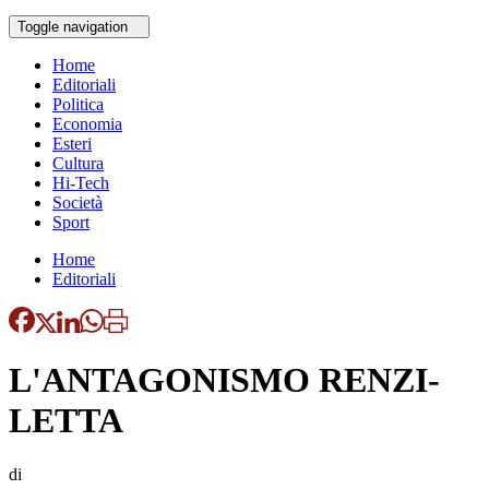
Toggle navigation
Home
Editoriali
Politica
Economia
Esteri
Cultura
Hi-Tech
Società
Sport
Home
Editoriali
L'ANTAGONISMO RENZI-
LETTA
di