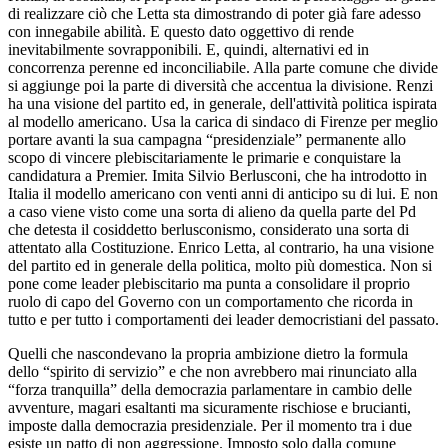
di realizzare ciò che Letta sta dimostrando di poter già fare adesso
con innegabile abilità. E questo dato oggettivo di rende
inevitabilmente sovrapponibili. E, quindi, alternativi ed in
concorrenza perenne ed inconciliabile. Alla parte comune che divide
si aggiunge poi la parte di diversità che accentua la divisione. Renzi
ha una visione del partito ed, in generale, dell'attività politica ispirata
al modello americano. Usa la carica di sindaco di Firenze per meglio
portare avanti la sua campagna “presidenziale” permanente allo
scopo di vincere plebiscitariamente le primarie e conquistare la
candidatura a Premier. Imita Silvio Berlusconi, che ha introdotto in
Italia il modello americano con venti anni di anticipo su di lui. E non
a caso viene visto come una sorta di alieno da quella parte del Pd
che detesta il cosiddetto berlusconismo, considerato una sorta di
attentato alla Costituzione. Enrico Letta, al contrario, ha una visione
del partito ed in generale della politica, molto più domestica. Non si
pone come leader plebiscitario ma punta a consolidare il proprio
ruolo di capo del Governo con un comportamento che ricorda in
tutto e per tutto i comportamenti dei leader democristiani del passato.
Quelli che nascondevano la propria ambizione dietro la formula
dello “spirito di servizio” e che non avrebbero mai rinunciato alla
“forza tranquilla” della democrazia parlamentare in cambio delle
avventure, magari esaltanti ma sicuramente rischiose e brucianti,
imposte dalla democrazia presidenziale. Per il momento tra i due
esiste un patto di non aggressione. Imposto solo dalla comune