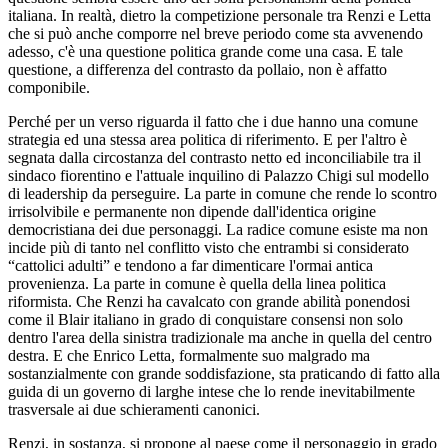
italiana. In realtà, dietro la competizione personale tra Renzi e Letta
che si può anche comporre nel breve periodo come sta avvenendo
adesso, c'è una questione politica grande come una casa. E tale
questione, a differenza del contrasto da pollaio, non è affatto
componibile.
Perché per un verso riguarda il fatto che i due hanno una comune
strategia ed una stessa area politica di riferimento. E per l'altro è
segnata dalla circostanza del contrasto netto ed inconciliabile tra il
sindaco fiorentino e l'attuale inquilino di Palazzo Chigi sul modello
di leadership da perseguire. La parte in comune che rende lo scontro
irrisolvibile e permanente non dipende dall'identica origine
democristiana dei due personaggi. La radice comune esiste ma non
incide più di tanto nel conflitto visto che entrambi si considerato
“cattolici adulti” e tendono a far dimenticare l'ormai antica
provenienza. La parte in comune è quella della linea politica
riformista. Che Renzi ha cavalcato con grande abilità ponendosi
come il Blair italiano in grado di conquistare consensi non solo
dentro l'area della sinistra tradizionale ma anche in quella del centro
destra. E che Enrico Letta, formalmente suo malgrado ma
sostanzialmente con grande soddisfazione, sta praticando di fatto alla
guida di un governo di larghe intese che lo rende inevitabilmente
trasversale ai due schieramenti canonici.
Renzi, in sostanza, si propone al paese come il personaggio in grado