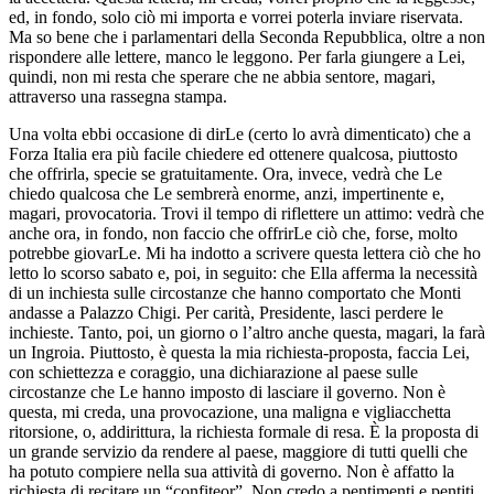
ed, in fondo, solo ciò mi importa e vorrei poterla inviare riservata.
Ma so bene che i parlamentari della Seconda Repubblica, oltre a non
rispondere alle lettere, manco le leggono. Per farla giungere a Lei,
quindi, non mi resta che sperare che ne abbia sentore, magari,
attraverso una rassegna stampa.
Una volta ebbi occasione di dirLe (certo lo avrà dimenticato) che a
Forza Italia era più facile chiedere ed ottenere qualcosa, piuttosto
che offrirla, specie se gratuitamente. Ora, invece, vedrà che Le
chiedo qualcosa che Le sembrerà enorme, anzi, impertinente e,
magari, provocatoria. Trovi il tempo di riflettere un attimo: vedrà che
anche ora, in fondo, non faccio che offrirLe ciò che, forse, molto
potrebbe giovarLe. Mi ha indotto a scrivere questa lettera ciò che ho
letto lo scorso sabato e, poi, in seguito: che Ella afferma la necessità
di un inchiesta sulle circostanze che hanno comportato che Monti
andasse a Palazzo Chigi. Per carità, Presidente, lasci perdere le
inchieste. Tanto, poi, un giorno o l’altro anche questa, magari, la farà
un Ingroia. Piuttosto, è questa la mia richiesta-proposta, faccia Lei,
con schiettezza e coraggio, una dichiarazione al paese sulle
circostanze che Le hanno imposto di lasciare il governo. Non è
questa, mi creda, una provocazione, una maligna e vigliacchetta
ritorsione, o, addirittura, la richiesta formale di resa. È la proposta di
un grande servizio da rendere al paese, maggiore di tutti quelli che
ha potuto compiere nella sua attività di governo. Non è affatto la
richiesta di recitare un “confiteor”. Non credo a pentimenti e pentiti