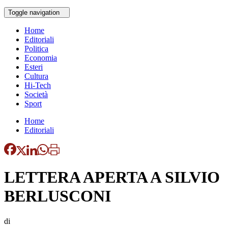
Toggle navigation
Home
Editoriali
Politica
Economia
Esteri
Cultura
Hi-Tech
Società
Sport
Home
Editoriali
LETTERA APERTA A SILVIO
BERLUSCONI
di