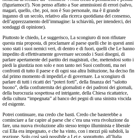
(figuriamoci!). Non penso affatto a Sue ammissioni di errori (salvo,
magari, quello, che, poi, non è Suo personale, ma è il grande
inganno di un secolo, relativo alla ricerca quotidiana del consenso,
dell’apprezzamento dell’immagine: la schiavitù, per intenderci, dei
sondaggi di opinione).
Piuttosto le chiedo, Le suggerisco, La scongiuro di non rifiutare
questa mia proposta, di proclamare al paese quelli che in questi anni
sono stati i suoi nemici veri, di dentro e di fuori, quelli che Le hanno
impedito di effettivamente governare secondo i Suoi disegni, di
parlare apertamente del partito dei magistrati, che, mettendosi sotto i
piedi la giustizia non solo e non tanto nei Suoi confronti, ma nei
confronti di tutto il paese e di ogni sua altra Istituzione, ha deciso fin
dal primo momento di impedirLe di governare. La scongiuro di
parlare di tutti i ricatti dei “poteri forti”, della finanza del “salotto
buono”, della confraternita dei giornalisti e dei padroni dei giornali,
della burocrazia sospettosa ed intrigante, della Chiesa ricattatrice,
della cultura “impegnata” al banco dei pegni di una sinistra viscida
ed esigente.
Potrei continuare, ma credo che basti. Credo che basterebbe a
cominciare a far capire al paese che c’era una vera rivoluzione da
fare, una nuova rivoluzione allo stesso tempo illuminista e liberale
cui Ella era impegnato, e che ha vinto, con i mezzi più subdoli, la
reazione. Solo così sarà possibile a Lei e, soprattutto, all’Italia