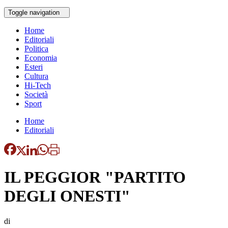
Toggle navigation
Home
Editoriali
Politica
Economia
Esteri
Cultura
Hi-Tech
Società
Sport
Home
Editoriali
IL PEGGIOR "PARTITO
DEGLI ONESTI"
di