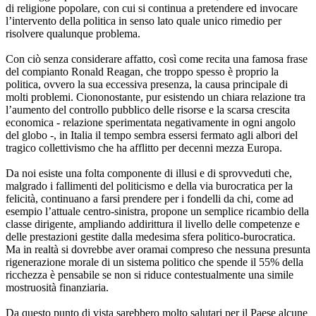
di religione popolare, con cui si continua a pretendere ed invocare
l’intervento della politica in senso lato quale unico rimedio per
risolvere qualunque problema.
Con ciò senza considerare affatto, così come recita una famosa frase
del compianto Ronald Reagan, che troppo spesso è proprio la
politica, ovvero la sua eccessiva presenza, la causa principale di
molti problemi. Ciononostante, pur esistendo un chiara relazione tra
l’aumento del controllo pubblico delle risorse e la scarsa crescita
economica - relazione sperimentata negativamente in ogni angolo
del globo -, in Italia il tempo sembra essersi fermato agli albori del
tragico collettivismo che ha afflitto per decenni mezza Europa.
Da noi esiste una folta componente di illusi e di sprovveduti che,
malgrado i fallimenti del politicismo e della via burocratica per la
felicità, continuano a farsi prendere per i fondelli da chi, come ad
esempio l’attuale centro-sinistra, propone un semplice ricambio della
classe dirigente, ampliando addirittura il livello delle competenze e
delle prestazioni gestite dalla medesima sfera politico-burocratica.
Ma in realtà si dovrebbe aver oramai compreso che nessuna presunta
rigenerazione morale di un sistema politico che spende il 55% della
ricchezza è pensabile se non si riduce contestualmente una simile
mostruosità finanziaria.
Da questo punto di vista sarebbero molto salutari per il Paese alcune