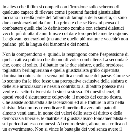
In attesa che il film si completi con l’irruzione sullo schermo di
qualcuno capace di rilevare come i presunti fascisti giustizialisti
facciano in realtà parte dell’album di famiglia della sinistra, ci sono
due considerazioni da fare. La prima è che se Bersani pensa di
combattere quelli che lo definiscono zombie con schemi dialettici
vecchi più di ottant’anni finisce col dare loro perfettamente ragione.
Le giovani generazioni (ma anche quelle più mature e vecchie) non
parlano più la lingua dei bisnonni e dei nonni.
Non la comprendono e, quindi, la respingono come l’espressione di
quella cattiva politica che dicono di voler combattere. La seconda è
che, come al solito, il dibattito tra le due sinistre, quella ortodossa
togliattian-berlingueriana e quella giustizialista grillo-dipietrista,
domina incontrastato la scena politica e culturale del paese. Come se
lo scontro fra le idee fosse una prerogativa esclusiva della sinistra e
delle sue articolazioni e nessun contributo al dibattito potesse mai
venire da settori diversi dalla sinistra stessa. Di questi silenzi, di
questi vuoti è sicuramente colpevole il mondo del centro destra.
Che assiste soddisfatta alle lacerazioni ed alle fratture in atto nella
sinistra. Ma non osa rivendicare il merito di aver anticipato di
almeno venti anni, in nome dei valori dello stato di diritto e della
democrazia liberale, le diatribe sul giustizialismo fondamentalista e
sui pericoli ad esso connessi. Al centro destra, allora, una critica ed
un avvertimento. Non si vince la battaglia dei voti senza avere il