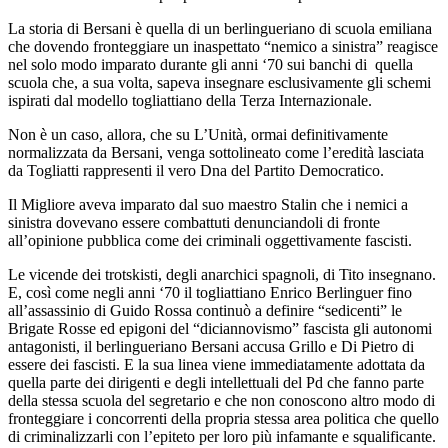
La storia di Bersani è quella di un berlingueriano di scuola emiliana
che dovendo fronteggiare un inaspettato “nemico a sinistra” reagisce
nel solo modo imparato durante gli anni ‘70 sui banchi di quella
scuola che, a sua volta, sapeva insegnare esclusivamente gli schemi
ispirati dal modello togliattiano della Terza Internazionale.
Non è un caso, allora, che su L’Unità, ormai definitivamente
normalizzata da Bersani, venga sottolineato come l’eredità lasciata
da Togliatti rappresenti il vero Dna del Partito Democratico.
Il Migliore aveva imparato dal suo maestro Stalin che i nemici a
sinistra dovevano essere combattuti denunciandoli di fronte
all’opinione pubblica come dei criminali oggettivamente fascisti.
Le vicende dei trotskisti, degli anarchici spagnoli, di Tito insegnano.
E, così come negli anni ‘70 il togliattiano Enrico Berlinguer fino
all’assassinio di Guido Rossa continuò a definire “sedicenti” le
Brigate Rosse ed epigoni del “diciannovismo” fascista gli autonomi
antagonisti, il berlingueriano Bersani accusa Grillo e Di Pietro di
essere dei fascisti. E la sua linea viene immediatamente adottata da
quella parte dei dirigenti e degli intellettuali del Pd che fanno parte
della stessa scuola del segretario e che non conoscono altro modo di
fronteggiare i concorrenti della propria stessa area politica che quello
di criminalizzarli con l’epiteto per loro più infamante e squalificante.