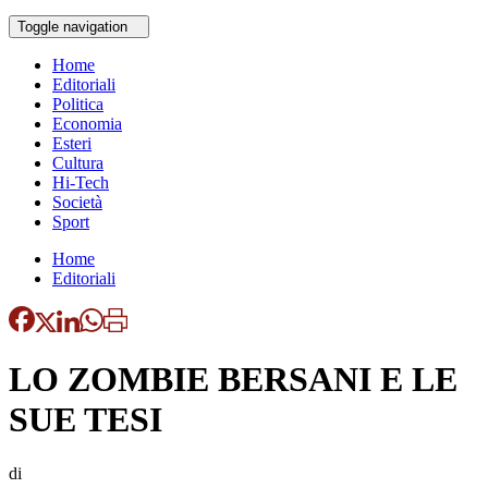
Toggle navigation
Home
Editoriali
Politica
Economia
Esteri
Cultura
Hi-Tech
Società
Sport
Home
Editoriali
LO ZOMBIE BERSANI E LE
SUE TESI
di