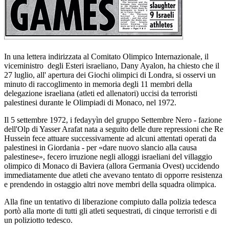
In una lettera indirizzata al Comitato Olimpico Internazionale, il
viceministro degli Esteri israeliano, Dany Ayalon, ha chiesto che il
27 luglio, all' apertura dei Giochi olimpici di Londra, si osservi un
minuto di raccoglimento in memoria degli 11 membri della
delegazione israeliana (atleti ed allenatori) uccisi da terroristi
palestinesi durante le Olimpiadi di Monaco, nel 1972.
Il 5 settembre 1972, i fedayyìn del gruppo Settembre Nero - fazione
dell'Olp di Yasser Arafat nata a seguito delle dure repressioni che Re
Hussein fece attuare successivamente ad alcuni attentati operati da
palestinesi in Giordania - per «dare nuovo slancio alla causa
palestinese», fecero irruzione negli alloggi israeliani del villaggio
olimpico di Monaco di Baviera (allora Germania Ovest) uccidendo
immediatamente due atleti che avevano tentato di opporre resistenza
e prendendo in ostaggio altri nove membri della squadra olimpica.
Alla fine un tentativo di liberazione compiuto dalla polizia tedesca
portò alla morte di tutti gli atleti sequestrati, di cinque terroristi e di
un poliziotto tedesco.