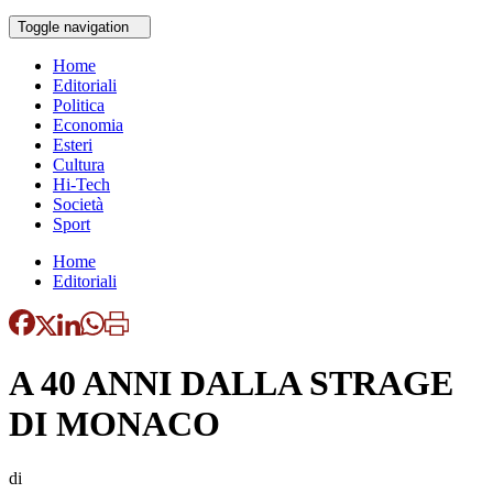
Toggle navigation
Home
Editoriali
Politica
Economia
Esteri
Cultura
Hi-Tech
Società
Sport
Home
Editoriali
A 40 ANNI DALLA STRAGE
DI MONACO
di