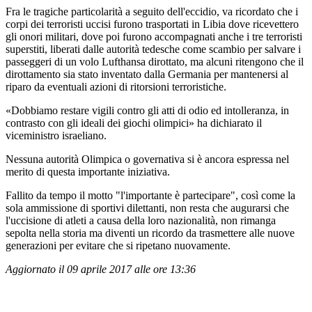
Fra le tragiche particolarità a seguito dell'eccidio, va ricordato che i
corpi dei terroristi uccisi furono trasportati in Libia dove ricevettero
gli onori militari, dove poi furono accompagnati anche i tre terroristi
superstiti, liberati dalle autorità tedesche come scambio per salvare i
passeggeri di un volo Lufthansa dirottato, ma alcuni ritengono che il
dirottamento sia stato inventato dalla Germania per mantenersi al
riparo da eventuali azioni di ritorsioni terroristiche.
«Dobbiamo restare vigili contro gli atti di odio ed intolleranza, in
contrasto con gli ideali dei giochi olimpici» ha dichiarato il
viceministro israeliano.
Nessuna autorità Olimpica o governativa si è ancora espressa nel
merito di questa importante iniziativa.
Fallito da tempo il motto "l'importante è partecipare", così come la
sola ammissione di sportivi dilettanti, non resta che augurarsi che
l'uccisione di atleti a causa della loro nazionalità, non rimanga
sepolta nella storia ma diventi un ricordo da trasmettere alle nuove
generazioni per evitare che si ripetano nuovamente.
Aggiornato il 09 aprile 2017 alle ore 13:36