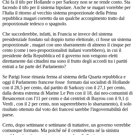
Chi fa il tifo per Hollande o per Sarkozy non se ne rende conto. Sta
facendo il tifo per il sistema bipolare. Anche se magari vorrebbe per
l'Italia il ritorno al vecchio sistema proporzionale della Prima
repubblica magari corretto da un qualche accorgimento tratto dal
proporzionale tedesco o spagnolo.
Che succederebbe, infatti, in Francia se invece del sistema
presidenziale fondato sul doppio turno elettorale, ci fosse un sistema
proporzionale , magari con uno sbarramento di almeno il cinque per
cento (come i neo-proporzionalisti italiani vorrebbero), in cui il
presidente della Repubblica ed il governo non vengono eletti
direttamente dai cittadini ma sono il frutto degli accordi tra i partiti
entrati a far parte del Parlamento?
Se Parigi fosse rimasta ferma al sistema della Quarta repubblica e
oggi il Parlamento francese fosse formato dai socialisti di Hollande
con il 28,5 per cento, dal partito di Sarkozy con il 27,1 per cento,
dalla destra estrema di Marine Le Pen con il 18, dai neo-comunisti di
Besancenot con l'11 per cento e dai centristi di Bayrou con il 9,1 (i
Verdi , con il 2 per cento, non supererebbero lo sbarramento), il solo
risultato ottenuto dal voto dei francesi sarebbe l'ingovernabilità del
paese.
Certo, dopo settimane e settimane di trattative, un governo verrebbe
comunque formato. Ma poiché né il centrodestra né la sinistra