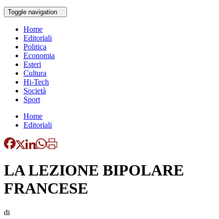
Toggle navigation
Home
Editoriali
Politica
Economia
Esteri
Cultura
Hi-Tech
Società
Sport
Home
Editoriali
LA LEZIONE BIPOLARE
FRANCESE
di