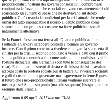
proporzionalisti nostrani dei governi consociativi i compromessi
continui tra le forze politiche e sociali venivano costantemente risolti
scaricando gli aumenti di spese che ne derivavano sul debito
pubblico. Cioè creando le condizioni per la crisi attuale che rende
ormai del tutto impraticabile il ricorso al debito pubblico come
strumento di compromesso costante tra forze politiche e sociali
naturalmente alternative.
Se la Francia fosse ancora ferma alla Quarta repubblica, allora,
Hollande e Sarkozy sarebbero costretti a formare un governo
insieme. Con il primo costretto a rivedere e mitigare la sua ricetta di
sinistra per la crisi. Il secondo obbligato a venire a patti con il primo
su una politica economica che come unico punto condiviso avrebbe
l'ostilità dichiarata alla Germania (con tutte le conseguenze del
caso). E con i partiti estremi di destra e di sinistra decisi a cavalcare
ad ogni costo la protesta sociale pur di battere gli avversari socialisti
e gollisti costretti non a governare ma a sgovernare insieme.È questo
il futuro che i neo-proporzionalisti italiani vogliono riservare al
nostro paese? Su questo punto (ma solo su questo) bisogna prendere
esempio dalla Francia.
Aggiornato il 09 aprile 2017 alle ore 13:28