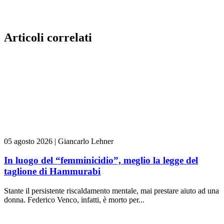
Articoli correlati
05 agosto 2026
|
Giancarlo Lehner
In luogo del “femminicidio”, meglio la legge del
taglione di Hammurabi
Stante il persistente riscaldamento mentale, mai prestare aiuto ad una
donna. Federico Venco, infatti, è morto per...