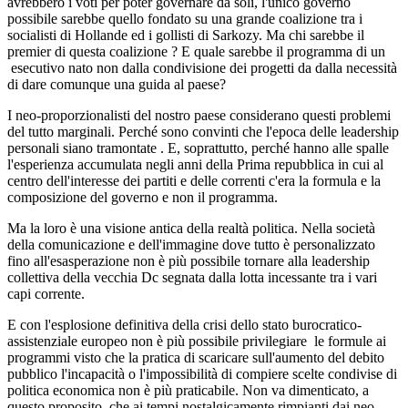
avrebbero i voti per poter governare da soli, l'unico governo
possibile sarebbe quello fondato su una grande coalizione tra i
socialisti di Hollande ed i gollisti di Sarkozy. Ma chi sarebbe il
premier di questa coalizione ? E quale sarebbe il programma di un
esecutivo nato non dalla condivisione dei progetti da dalla necessità
di dare comunque una guida al paese?
I neo-proporzionalisti del nostro paese considerano questi problemi
del tutto marginali. Perché sono convinti che l'epoca delle leadership
personali siano tramontate . E, soprattutto, perché hanno alle spalle
l'esperienza accumulata negli anni della Prima repubblica in cui al
centro dell'interesse dei partiti e delle correnti c'era la formula e la
composizione del governo e non il programma.
Ma la loro è una visione antica della realtà politica. Nella società
della comunicazione e dell'immagine dove tutto è personalizzato
fino all'esasperazione non è più possibile tornare alla leadership
collettiva della vecchia Dc segnata dalla lotta incessante tra i vari
capi corrente.
E con l'esplosione definitiva della crisi dello stato burocratico-
assistenziale europeo non è più possibile privilegiare le formule ai
programmi visto che la pratica di scaricare sull'aumento del debito
pubblico l'incapacità o l'impossibilità di compiere scelte condivise di
politica economica non è più praticabile. Non va dimenticato, a
questo proposito, che ai tempi nostalgicamente rimpianti dai neo-