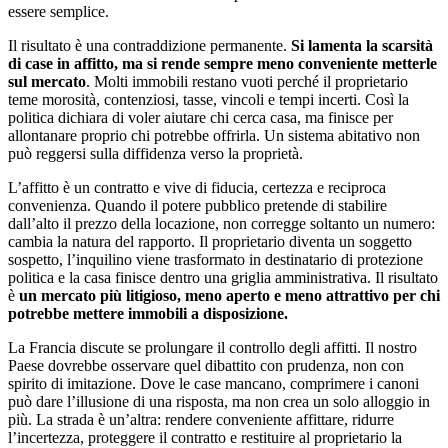
essere semplice.
Il risultato è una contraddizione permanente.
Si lamenta la scarsità
di case in affitto, ma si rende sempre meno conveniente metterle
sul mercato
. Molti immobili restano vuoti perché il proprietario
teme morosità, contenziosi, tasse, vincoli e tempi incerti. Così la
politica dichiara di voler aiutare chi cerca casa, ma finisce per
allontanare proprio chi potrebbe offrirla. Un sistema abitativo non
può reggersi sulla diffidenza verso la proprietà.
L’affitto è un contratto e vive di fiducia, certezza e reciproca
convenienza. Quando il potere pubblico pretende di stabilire
dall’alto il prezzo della locazione, non corregge soltanto un numero:
cambia la natura del rapporto. Il proprietario diventa un soggetto
sospetto, l’inquilino viene trasformato in destinatario di protezione
politica e la casa finisce dentro una griglia amministrativa. Il risultato
è
un mercato più litigioso, meno aperto e meno attrattivo per chi
potrebbe mettere immobili a disposizione.
La Francia discute se prolungare il controllo degli affitti. Il nostro
Paese dovrebbe osservare quel dibattito con prudenza, non con
spirito di imitazione. Dove le case mancano, comprimere i canoni
può dare l’illusione di una risposta, ma non crea un solo alloggio in
più. La strada è un’altra: rendere conveniente affittare, ridurre
l’incertezza, proteggere il contratto e restituire al proprietario la