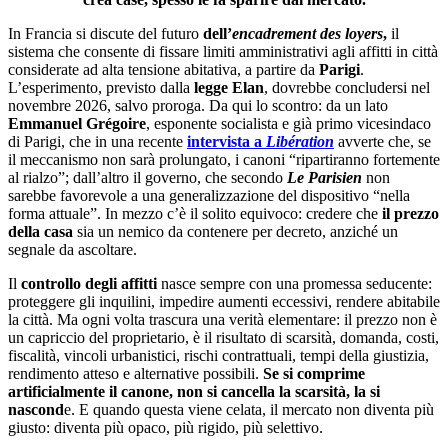
In Francia si discute del futuro
dell’
encadrement des loyers
,
il
sistema che consente di fissare limiti amministrativi agli affitti in città
considerate ad alta tensione abitativa, a partire da
Parigi
.
L’esperimento, previsto dalla
legge Elan
, dovrebbe concludersi nel
novembre 2026, salvo proroga. Da qui lo scontro: da un lato
Emmanuel Grégoire
, esponente socialista e già primo vicesindaco
di Parigi, che in una recente
intervista a
Libération
avverte che, se
il meccanismo non sarà prolungato, i canoni “ripartiranno fortemente
al rialzo”; dall’altro il governo, che secondo
Le Parisien
non
sarebbe favorevole a una generalizzazione del dispositivo “nella
forma attuale”. In mezzo c’è il solito equivoco: credere che
il prezzo
della casa
sia un nemico da contenere per decreto, anziché un
segnale da ascoltare.
Il
controllo degli affitti
nasce sempre con una promessa seducente:
proteggere gli inquilini, impedire aumenti eccessivi, rendere abitabile
la città. Ma ogni volta trascura una verità elementare: il prezzo non è
un capriccio del proprietario, è il risultato di scarsità, domanda, costi,
fiscalità, vincoli urbanistici, rischi contrattuali, tempi della giustizia,
rendimento atteso e alternative possibili.
Se si comprime
artificialmente il canone, non si cancella la scarsità, la si
nascond
e. E quando questa viene celata, il mercato non diventa più
giusto: diventa più opaco, più rigido, più selettivo.