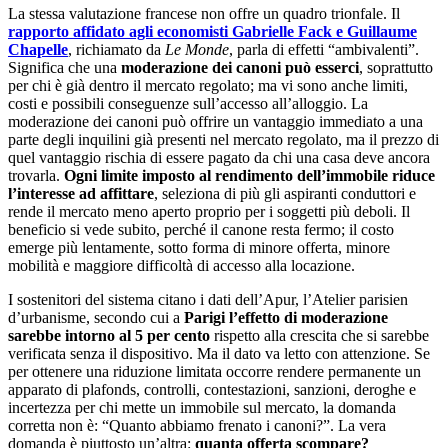
La stessa valutazione francese non offre un quadro trionfale. Il
rapporto affidato agli economisti Gabrielle Fack e Guillaume
Chapelle
, richiamato da
Le Monde
, parla di effetti “ambivalenti”.
Significa che una
moderazione dei canoni può esserci
, soprattutto
per chi è già dentro il mercato regolato; ma vi sono anche limiti,
costi e possibili conseguenze sull’accesso all’alloggio. La
moderazione dei canoni può offrire un vantaggio immediato a una
parte degli inquilini già presenti nel mercato regolato, ma il prezzo di
quel vantaggio rischia di essere pagato da chi una casa deve ancora
trovarla.
Ogni limite imposto al rendimento dell’immobile riduce
l’interesse ad affittare
, seleziona di più gli aspiranti conduttori e
rende il mercato meno aperto proprio per i soggetti più deboli. Il
beneficio si vede subito, perché il canone resta fermo; il costo
emerge più lentamente, sotto forma di minore offerta, minore
mobilità e maggiore difficoltà di accesso alla locazione.
I sostenitori del sistema citano i dati dell’Apur, l’Atelier parisien
d’urbanisme, secondo cui a
Parigi l’effetto di moderazione
sarebbe intorno al 5 per cento
rispetto alla crescita che si sarebbe
verificata senza il dispositivo. Ma il dato va letto con attenzione. Se
per ottenere una riduzione limitata occorre rendere permanente un
apparato di plafonds, controlli, contestazioni, sanzioni, deroghe e
incertezza per chi mette un immobile sul mercato, la domanda
corretta non è: “Quanto abbiamo frenato i canoni?”. La vera
domanda è piuttosto un’altra:
quanta offerta scompare?