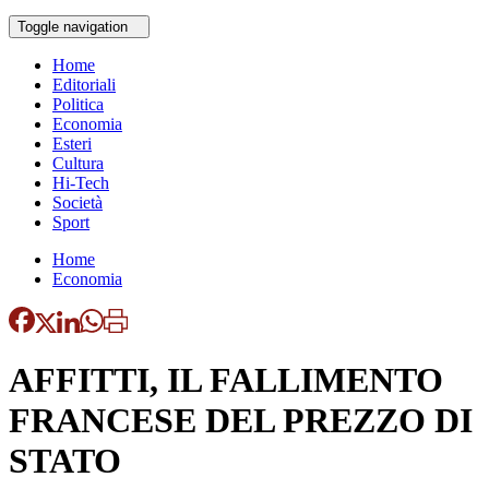
Toggle navigation
Home
Editoriali
Politica
Economia
Esteri
Cultura
Hi-Tech
Società
Sport
Home
Economia
AFFITTI, IL FALLIMENTO
FRANCESE DEL PREZZO DI
STATO