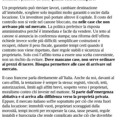
Un proprietario può rinviare lavori, cambiare destinazione
all’immobile, scegliere solo inquilini molto garantiti o uscire dalla
locazione. Un investitore può portare altrove il capitale. Il costo del
controllo non si vede nel canone bloccato, ma
nelle case che non
arrivano più sul mercato
. La politica preferisce la risposta
amministrativa perché è immediata e facile da vendere. Un tetto al
canone si annuncia in conferenza stampa; una riforma dell’offerta
richiede invece scelte più difficili: semplificare costruzioni e
recuperi, ridurre il peso fiscale, garantire tempi certi quando il
contratto non viene rispettato, dare regole stabili e sicurezza al
proprietario. Solo così l’affitto torna a essere una scelta conveniente,
non un rischio da evitare.
Dove mancano case, non serve ordinare
ai prezzi di tacere. Bisogna permettere alle case di arrivare sul
mercato.
Il caso francese parla direttamente all’Italia. Anche da noi, davanti al
caro-affitti, la tentazione è sempre la stessa: registri, vincoli, tetti,
autorizzazioni, limiti agli affitti brevi, sospetto verso i proprietari,
moralismo contro chi investe nel mattone.
Si parte dall’emergenza
abitativa e si arriva alla diffidenza verso la proprietà privata
.
Eppure, il mercato italiano soffre soprattutto per ciò che resta fuori
dalla locazione: immobili vuoti, proprietari scoraggiati dalla
morosità, tempi incerti per recuperare la casa, tasse pesanti, regole
instabili e burocrazia che rende complicato anche ciò che dovrebbe