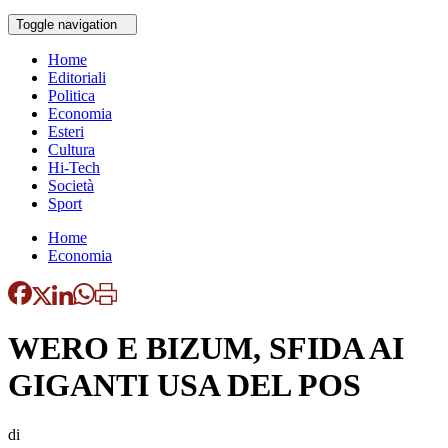
Toggle navigation
Home
Editoriali
Politica
Economia
Esteri
Cultura
Hi-Tech
Società
Sport
Home
Economia
WERO E BIZUM, SFIDA AI
GIGANTI USA DEL POS
di