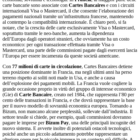
carte bancarie sono associate con
Cartes Bancaires
e con i circuiti
internazionali Visa o Mastercard, il che consente l’elaborazione dei
pagamenti nazionali tramite un’infrastruttura francese, mantenendo
al contempo la compatibilità internazionale. È chiaro però, si fa
notare, che la crescita delle carte esclusivamente Visa o Mastercard,
soprattutto tramite le neo-banche, aumenta la dipendenza
dell’Europa dagli operatori stranieri, che ovviamente ha un costo
economico: per ogni transazione effettuata tramite Visa o
Mastercard, una parte delle commissioni pagate dagli esercenti lascia
l’Europa per essere incamerata da queste società americane.
Con
77 milioni di carte in circolazione
, Cartes Bancaires detiene
una posizione dominante in Francia, ma negli ultimi anni ha perso
terreno rispetto ai soliti noti made in Usa, e anche a causa
dell’esplosione dei pagamenti mobili. La Francia vuole cogliere la
grande occasione proprio in virtù del gruppo di interesse economico
(Gie) di
Carte Bancaire
, creato nel 1984, che rappresenta l’80 per
cento delle transazioni in Francia, e che dovrà rappresentare la base
per il nuovo modello di sovranità economica europea. Tornando a
Bizum, non mancano alcune perplessità, sollevate dall’industria. Il
settore tessile si chiede, per esempio, quali commissioni dovranno
pagare le imprese per
Bizum Pay
, una delle principali incognite del
nuovo sistema. E avverte inoltre di potenziali ostacoli tecnologici,
poiché anche un piccolo adattamento potrebbe rappresentare un
ulteriore onere per le piccole imprese in un contesto già difficile. A