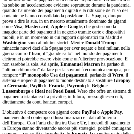
ha subito un’accelerazione evidente soprattutto durante la pandemia,
quando l’aumento dei pagamenti digitali e la riduzione dell’uso del
contante ne hanno consolidato la posizione. La Spagna, dunque,
prova a dire la sua, in un mercato attualmente dominato da giganti
come
Visa
,
Mastercard
,
Apple
e
Google
, che gestiscono la
maggior parte dei pagamenti in negozio tramite carte e dispositivi
mobili, e in un momento in cui rapporti diplomatici tra Madrid e
Washington
sono ai minimi storici. Mentre
Donald Trump
minaccia nuovi dazi alla Spagna per aver negato e basi militari nella
guerra contro
l’Iran
, il “grande salto” nel mondo dei pagamenti
elettronici potrebbe essere visto come un’ulteriore provocazione. E
non sarebbe la sola. Ad aprile,
Emmanuel Macron
ha parlato di
“ultimo chilometro” da fare per la sovranità economica europea, per
rompere
“il” monopolio Usa dei pagamenti
, parlando di
Wero
, il
sistema europeo di pagamento mobile destinato a sostituire
Giropay
in
Germania
,
Paylib
in
Francia
,
Payconiq
in
Belgio
e
Lussemburgo
e
Ideal
nei
Paesi Bassi
. Wero che offre un sistema di
pagamento istantaneo tra privati e, in futuro, presso gli esercenti,
direttamente da conti bancari europei.
L’obiettivo è competere con giganti come
PayPal
o
Apple Pay
,
mantenendo al contempo i flussi finanziari e i dati all’interno
dell’Europa. Con l’aria che tira tra
Usa
e
Ue
, i metodi di pagamento
in Europa stanno diventando ancora più strategici, poiché coniugano
economia, sovranità e tecnologia. In
Francia
, la maggior parte delle