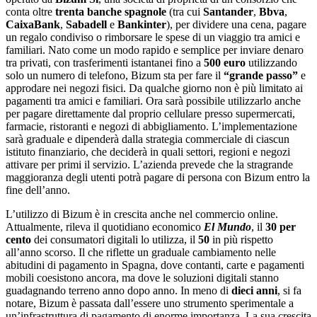
conta oltre
trenta banche spagnole
(tra cui
Santander
,
Bbva
,
CaixaBank
,
Sabadell
e
Bankinter
), per dividere una cena, pagare
un regalo condiviso o rimborsare le spese di un viaggio tra amici e
familiari. Nato come un modo rapido e semplice per inviare denaro
tra privati, con trasferimenti istantanei fino a
500 euro
utilizzando
solo un numero di telefono, Bizum sta per fare il
“grande passo”
e
approdare nei negozi fisici. Da qualche giorno non è più limitato ai
pagamenti tra amici e familiari. Ora sarà possibile utilizzarlo anche
per pagare direttamente dal proprio cellulare presso supermercati,
farmacie, ristoranti e negozi di abbigliamento. L’implementazione
sarà graduale e dipenderà dalla strategia commerciale di ciascun
istituto finanziario, che deciderà in quali settori, regioni e negozi
attivare per primi il servizio. L’azienda prevede che la stragrande
maggioranza degli utenti potrà pagare di persona con Bizum entro la
fine dell’anno.
L’utilizzo di Bizum è in crescita anche nel commercio online.
Attualmente, rileva il quotidiano economico
El Mundo
, il
30 per
cento
dei consumatori digitali lo utilizza, il
50
in più rispetto
all’anno scorso. Il che riflette un graduale cambiamento nelle
abitudini di pagamento in Spagna, dove contanti, carte e pagamenti
mobili coesistono ancora, ma dove le soluzioni digitali stanno
guadagnando terreno anno dopo anno. In meno di
dieci anni
, si fa
notare, Bizum è passata dall’essere uno strumento sperimentale a
un’infrastruttura di pagamento di enorme importanza. La sua crescita