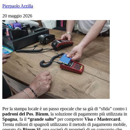
Pierpaolo Arzilla
20 maggio 2026
Per la stampa locale è un passo epocale che sa già di “sfida” contro i
padroni del Pos
.
Bizum
, la soluzione di pagamento più utilizzata in
Spagna
, fa il
“grande salto”
per competere
Visa
e
Mastercard
.
Trenta milioni di spagnoli utilizzano il metodo di pagamento mobile,
operato da
Bizum Sl
, una società di proprietà di un consorzio che