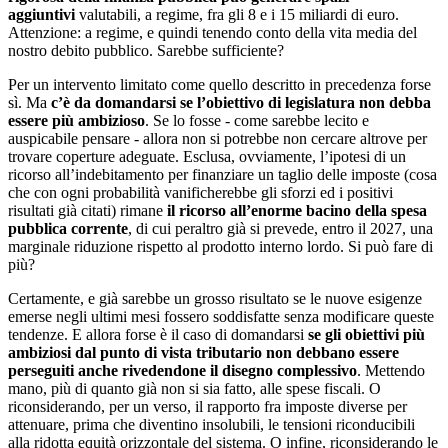
aggiuntivi
valutabili, a regime, fra gli 8 e i 15 miliardi di euro.
Attenzione: a regime, e quindi tenendo conto della vita media del
nostro debito pubblico. Sarebbe sufficiente?
Per un intervento limitato come quello descritto in precedenza forse
sì. Ma
c’è da domandarsi se l’obiettivo di legislatura non debba
essere più ambizioso
. Se lo fosse - come sarebbe lecito e
auspicabile pensare - allora non si potrebbe non cercare altrove per
trovare coperture adeguate. Esclusa, ovviamente, l’ipotesi di un
ricorso all’indebitamento per finanziare un taglio delle imposte (cosa
che con ogni probabilità vanificherebbe gli sforzi ed i positivi
risultati già citati) rimane
il ricorso all’enorme bacino della spesa
pubblica corrente
, di cui peraltro già si prevede, entro il 2027, una
marginale riduzione rispetto al prodotto interno lordo. Si può fare di
più?
Certamente, e già sarebbe un grosso risultato se le nuove esigenze
emerse negli ultimi mesi fossero soddisfatte senza modificare queste
tendenze. E allora forse è il caso di domandarsi
se gli obiettivi più
ambiziosi dal punto di vista tributario non debbano essere
perseguiti anche rivedendone il disegno complessivo
. Mettendo
mano, più di quanto già non si sia fatto, alle spese fiscali. O
riconsiderando, per un verso, il rapporto fra imposte diverse per
attenuare, prima che diventino insolubili, le tensioni riconducibili
alla ridotta equità orizzontale del sistema. O infine, riconsiderando le