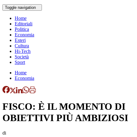
Toggle navigation
Home
Editoriali
Politica
Economia
Esteri
Cultura
Hi-Tech
Società
Sport
Home
Economia
FISCO: È IL MOMENTO DI
OBIETTIVI PIÙ AMBIZIOSI
di