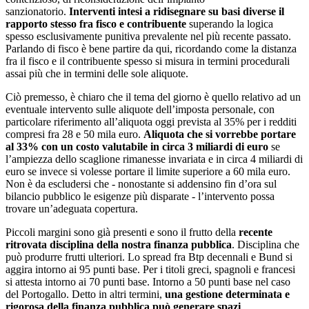
sanzionatorio.
Interventi intesi a ridisegnare su basi diverse il
rapporto stesso fra fisco e contribuente
superando la logica
spesso esclusivamente punitiva prevalente nel più recente passato.
Parlando di fisco è bene partire da qui, ricordando come la distanza
fra il fisco e il contribuente spesso si misura in termini procedurali
assai più che in termini delle sole aliquote.
Ciò premesso, è chiaro che il tema del giorno è quello relativo ad un
eventuale intervento sulle aliquote dell’imposta personale, con
particolare riferimento all’aliquota oggi prevista al 35% per i redditi
compresi fra 28 e 50 mila euro.
Aliquota che si vorrebbe portare
al 33% con un costo valutabile in circa 3 miliardi di euro
se
l’ampiezza dello scaglione rimanesse invariata e in circa 4 miliardi di
euro se invece si volesse portare il limite superiore a 60 mila euro.
Non è da escludersi che - nonostante si addensino fin d’ora sul
bilancio pubblico le esigenze più disparate - l’intervento possa
trovare un’adeguata copertura.
Piccoli margini sono già presenti e sono il frutto della
recente
ritrovata disciplina della nostra finanza pubblica
. Disciplina che
può produrre frutti ulteriori. Lo spread fra Btp decennali e Bund si
aggira intorno ai 95 punti base. Per i titoli greci, spagnoli e francesi
si attesta intorno ai 70 punti base. Intorno a 50 punti base nel caso
del Portogallo. Detto in altri termini,
una gestione determinata e
rigorosa della finanza pubblica può generare spazi