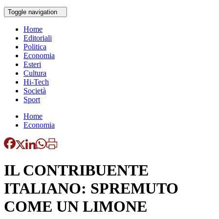
Toggle navigation
Home
Editoriali
Politica
Economia
Esteri
Cultura
Hi-Tech
Società
Sport
Home
Economia
IL CONTRIBUENTE
ITALIANO: SPREMUTO
COME UN LIMONE