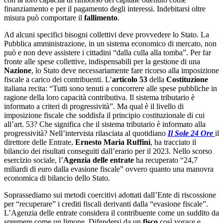
finanziamento e per il pagamento degli interessi. Indebitarsi oltre
misura può comportare il
fallimento
.
Ad alcuni specifici bisogni collettivi deve provvedere lo Stato. La
Pubblica amministrazione, in un sistema economico di mercato, non
può e non deve assistere i cittadini “dalla culla alla tomba”. Per far
fronte alle spese collettive, indispensabili per la gestione di una
Nazione
, lo Stato deve necessariamente fare ricorso alla imposizione
fiscale a carico dei contribuenti. L’
articolo 53
della
Costituzione
italiana recita: “Tutti sono tenuti a concorrere alle spese pubbliche in
ragione della loro capacità contributiva. Il sistema tributario è
informato a criteri di progressività”. Ma qual è il livello di
imposizione fiscale che soddisfa il principio costituzionale di cui
all’art. 53? Che significa che il sistema tributario è informato alla
progressività? Nell’intervista rilasciata al quotidiano
Il Sole 24 Ore
il
direttore delle Entrate,
Ernesto Maria Ruffini
, ha tracciato il
bilancio dei risultati conseguiti dall’erario per il 2023. Nello scorso
esercizio sociale, l’
Agenzia delle entrate
ha recuperato “24,7
miliardi di euro dalla evasione fiscale” ovvero quanto una manovra
economica di bilancio dello Stato.
Soprassediamo sui metodi coercitivi adottati dall’Ente di riscossione
per “recuperare” i crediti fiscali derivanti dalla “evasione fiscale”.
L’Agenzia delle entrate considera il contribuente come un suddito da
spremere come un limone. Difendersi da un
fisco
così vorace e