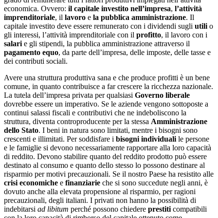
economica. Ovvero:
il capitale investito nell’impresa
,
l’attività
imprenditoriale
, il
lavoro
e
la pubblica amministrazione
. Il
capitale investito deve essere remunerato con i dividendi sugli
utili
o
gli interessi, l’attività imprenditoriale con il
profitto
, il lavoro con i
salari
e gli stipendi, la pubblica amministrazione attraverso il
pagamento equo
, da parte dell’impresa, delle imposte, delle tasse e
dei contributi sociali.
Avere una struttura produttiva sana e che produce profitti è un bene
comune, in quanto contribuisce a far crescere la ricchezza nazionale.
La tutela dell’impresa privata per qualsiasi
Governo liberale
dovrebbe essere un imperativo. Se le aziende vengono sottoposte a
continui salassi fiscali e contributivi che ne indeboliscono la
struttura, diventa controproducente per la stessa
Amministrazione
dello Stato
. I beni in natura sono limitati, mentre i bisogni sono
crescenti e illimitati. Per soddisfare i
bisogni individuali
le persone
e le famiglie si devono necessariamente rapportare alla loro capacità
di reddito. Devono stabilire quanto del reddito prodotto può essere
destinato al consumo e quanto dello stesso lo possono destinare al
risparmio per motivi precauzionali. Se il nostro Paese ha resistito alle
crisi economiche
e
finanziarie
che si sono succedute negli anni, è
dovuto anche alla elevata propensione al risparmio, per ragioni
precauzionali, degli italiani. I privati non hanno la possibilità di
indebitarsi
ad libitum
perché possono chiedere
prestiti
compatibili
con la loro capacità di rimborso del capitale ottenuto come