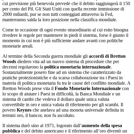
cui previsione più benevola prevede che il debito raggiungerà il 150
per cento del Pil. Gli Stati Uniti con quella recente immissione di
2000 miliardi, pur se non tutti conteggiati attraverso la Fed,
manterranno salda la loro posizione nella classifica mondiale.
Come in occasione di ogni evento straordinario al cui esito bisogna
rivedere le regole per mantenere in piedi il sistema, forse è giunto il
momento in cui non è più sufficiente andare avanti con politiche
monetarie areali.
Al termine della Seconda guerra mondiale gli
accordi di Bretton
Woods
diedero vita ad un nuovo sistema di procedure che per
decenni regolarono la
politica monetaria internazionale
.
Sostanzialmente posero fine ad un sistema che caratterizzato da
pratiche protezionistiche e da scarsa collaborazione tra i Paesi in
materia di politica monetaria fu tra le cause del conflitto mondiale. A
Bretton Woods prese vita il
Fondo Monetario Internazionale
con
lo scopo di aiutare i Paesi in difficoltà, la Banca Mondiale e un
sistema di cambi che vedeva il dollaro quale unica valuta
convertibile in oro e unica valuta di riferimento per gli scambi. Il
povero
Keynes
che anelava ad una moneta universale definita in
termini oro, il bancor, non fu ascoltato.
Il sistema durò sino al 1971, logorato dall’
aumento della spesa
pubblica
e del debito americano e il riferimento all’oro diventò un