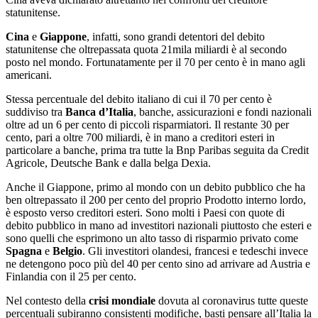
statunitense.
Cina
e
Giappone
, infatti, sono grandi detentori del debito
statunitense che oltrepassata quota 21mila miliardi è al secondo
posto nel mondo. Fortunatamente per il 70 per cento è in mano agli
americani.
Stessa percentuale del debito italiano di cui il 70 per cento è
suddiviso tra
Banca d’Italia
, banche, assicurazioni e fondi nazionali
oltre ad un 6 per cento di piccoli risparmiatori. Il restante 30 per
cento, pari a oltre 700 miliardi, è in mano a creditori esteri in
particolare a banche, prima tra tutte la Bnp Paribas seguita da Credit
Agricole, Deutsche Bank e dalla belga Dexia.
Anche il Giappone, primo al mondo con un debito pubblico che ha
ben oltrepassato il 200 per cento del proprio Prodotto interno lordo,
è esposto verso creditori esteri. Sono molti i Paesi con quote di
debito pubblico in mano ad investitori nazionali piuttosto che esteri e
sono quelli che esprimono un alto tasso di risparmio privato come
Spagna
e
Belgio
. Gli investitori olandesi, francesi e tedeschi invece
ne detengono poco più del 40 per cento sino ad arrivare ad Austria e
Finlandia con il 25 per cento.
Nel contesto della
crisi mondiale
dovuta al coronavirus tutte queste
percentuali subiranno consistenti modifiche, basti pensare all’Italia la