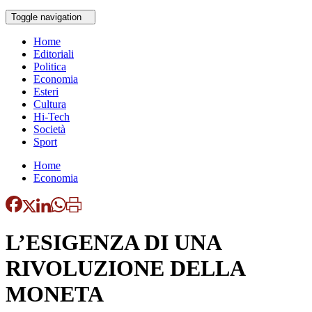
Toggle navigation
Home
Editoriali
Politica
Economia
Esteri
Cultura
Hi-Tech
Società
Sport
Home
Economia
L’ESIGENZA DI UNA
RIVOLUZIONE DELLA
MONETA