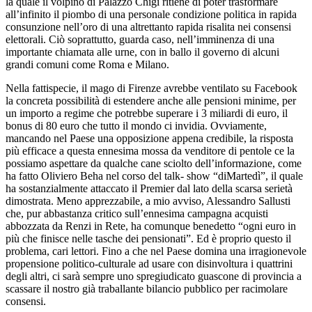
la quale il volpino di Palazzo Chigi ritiene di poter trasformare
all’infinito il piombo di una personale condizione politica in rapida
consunzione nell’oro di una altrettanto rapida risalita nei consensi
elettorali. Ciò soprattutto, guarda caso, nell’imminenza di una
importante chiamata alle urne, con in ballo il governo di alcuni
grandi comuni come Roma e Milano.
Nella fattispecie, il mago di Firenze avrebbe ventilato su Facebook
la concreta possibilità di estendere anche alle pensioni minime, per
un importo a regime che potrebbe superare i 3 miliardi di euro, il
bonus di 80 euro che tutto il mondo ci invidia. Ovviamente,
mancando nel Paese una opposizione appena credibile, la risposta
più efficace a questa ennesima mossa da venditore di pentole ce la
possiamo aspettare da qualche cane sciolto dell’informazione, come
ha fatto Oliviero Beha nel corso del talk- show “diMartedì”, il quale
ha sostanzialmente attaccato il Premier dal lato della scarsa serietà
dimostrata. Meno apprezzabile, a mio avviso, Alessandro Sallusti
che, pur abbastanza critico sull’ennesima campagna acquisti
abbozzata da Renzi in Rete, ha comunque benedetto “ogni euro in
più che finisce nelle tasche dei pensionati”. Ed è proprio questo il
problema, cari lettori. Fino a che nel Paese domina una irragionevole
propensione politico-culturale ad usare con disinvoltura i quattrini
degli altri, ci sarà sempre uno spregiudicato guascone di provincia a
scassare il nostro già traballante bilancio pubblico per racimolare
consensi.