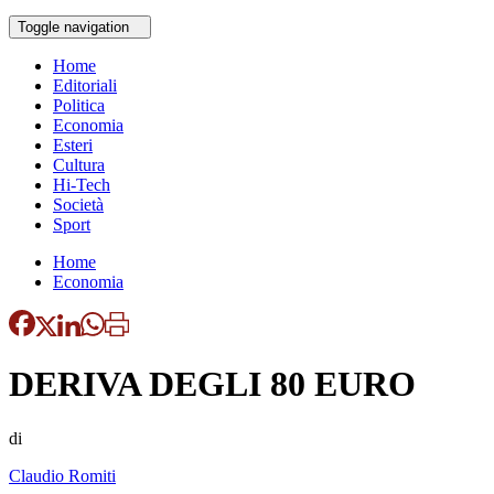
Toggle navigation
Home
Editoriali
Politica
Economia
Esteri
Cultura
Hi-Tech
Società
Sport
Home
Economia
DERIVA DEGLI 80 EURO
di
Claudio Romiti