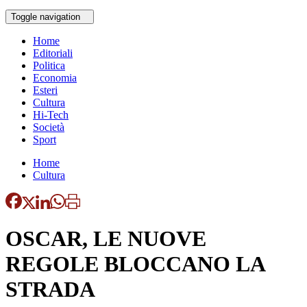
Toggle navigation
Home
Editoriali
Politica
Economia
Esteri
Cultura
Hi-Tech
Società
Sport
Home
Cultura
OSCAR, LE NUOVE
REGOLE BLOCCANO LA
STRADA