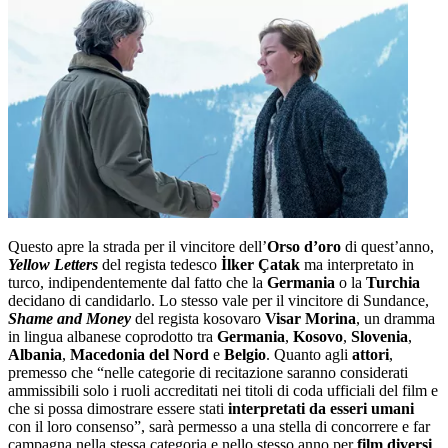
Questo apre la strada per il vincitore dell’
Orso d’oro
di quest’anno,
Yellow Letters
del regista tedesco
İlker Çatak
ma interpretato in
turco, indipendentemente dal fatto che la
Germania
o la
Turchia
decidano di candidarlo. Lo stesso vale per il vincitore di Sundance,
Shame and Money
del regista kosovaro
Visar Morina
, un dramma
in lingua albanese coprodotto tra
Germania
,
Kosovo
,
Slovenia
,
Albania
,
Macedonia del Nord
e
Belgio
. Quanto agli
attori
,
premesso che “nelle categorie di recitazione saranno considerati
ammissibili solo i ruoli accreditati nei titoli di coda ufficiali del film e
che si possa dimostrare essere stati
interpretati da esseri umani
con il loro consenso”, sarà permesso a una stella di concorrere e far
campagna nella stessa categoria e nello stesso anno per
film diversi
.