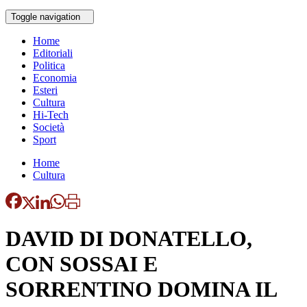
Toggle navigation
Home
Editoriali
Politica
Economia
Esteri
Cultura
Hi-Tech
Società
Sport
Home
Cultura
DAVID DI DONATELLO,
CON SOSSAI E
SORRENTINO DOMINA IL