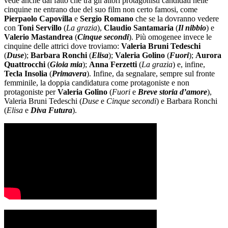
vede anche dal fatto che tra gli attori protagonisti candidati nelle
cinquine ne entrano due del suo film non certo famosi, come
Pierpaolo Capovilla
e
Sergio
Romano
che se la dovranno vedere
con
Toni Servillo
(
La grazia
),
Claudio
Santamaria
(
Il nibbio
) e
Valerio Mastandrea
(
Cinque secondi
). Più omogenee invece le
cinquine delle attrici dove troviamo:
Valeria Bruni Tedeschi
(
Duse
);
Barbara Ronchi
(
Elisa
);
Valeria Golino
(
Fuori
);
Aurora
Quattrocchi
(
Gioia mia
);
Anna Ferzetti
(
La grazia
) e, infine,
Tecla Insolia
(
Primavera
). Infine, da segnalare, sempre sul fronte
femminile, la doppia candidatura come protagoniste e non
protagoniste per
Valeria Golino
(
Fuori
e
Breve storia d’amore
),
Valeria Bruni Tedeschi (
Duse
e
Cinque secondi
) e Barbara Ronchi
(
Elisa
e
Diva Futura
).