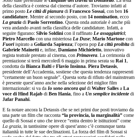
Sono state presentate le
cinquine dei David di Donatello
. La testa
della classifica è contesa dal cinema d’autore. Troviamo infatti al
primo posto
Le città di pianura
di
Francesco Sossai
, con ben
16
candidature
. Mentre al secondo posto, con
14
nomination
, ecco
La grazia
di
Paolo Sorrentino
. Questa onda autoriale è anche più
vera andando avanti nella classifica delle candidature. Infatti, a
seguire figurano:
Silvio Soldini
con il raffinato
Le assaggiatrici
;
Pietro Marcello
con una misteriosa
La Duse
;
Mario Martone
con
Fuori
ispirato a
Goliarda Sapienza
; l’opera pop
La città proibita
di
Gabriele Mainetti
e, infine,
Damiano Michieletto
, innovativo
regista teatrale prestato al cinema, con
Primavera
. La cerimonia di
premiazione si terrà mercoledì 6 maggio in prima serata su
Rai 1
,
condotta da
Bianca Balti
e
Flavio
Insinna
.
Piera Detassis
,
presidente dell’Accademia, sostiene che questa tendenza rappresenti
“certamente un buon segnale”. Questa sorta di rifiuto del mainstream
è presente quest’anno anche nella selezione del miglior film
internazionale: si va da
Io sono ancora qui
di
Walter Salles
a
La
voce di Hind Rajab
di
Ben Hania
, fino a
Un semplice incidente
di
Jafar Panahi
.
E fa notare ancora la Detassis che se nei primi due posti troviamo da
una parte un film che racconta
“la provincia, la marginalità”
come
quello di Sossai e uno che invece “entra dentro le istituzioni” come
La grazia
, in tantissime opere di quest’anno c’è comunque tanta
italianità in tutte le sue declinazioni. La forza del film di Sossai si