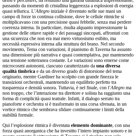
densi e percussivi, ha restituito una gamma dinamica impressionante,
passando da momenti di cristallina leggerezza a esplosioni di energia
quasi tellurica. L’
Allegro
iniziale è diventato nelle sue mani un
campo di forze in continua collisione, dove le cellule ritmiche si
moltiplicavano con una precisione quasi febbrile, senza mai perdere
coerenza interna. In particolare, risulta alquanto impressionante la
gestione delle ottave rapide e dei passaggi sincopati, affrontati con
una sicurezza che non era mai mero virtuosismo esibito, ma
necessità espressiva interna alla struttura del brano. Nel secondo
movimento, Tema con variazioni, il pianismo di Taverna ha assunto
una dimensione più narrativa e quasi contemplativa, pur mantenendo
una tensione sotterranea costante. Le variazioni sono emerse come
microcosmi autonomi, ciascuno caratterizzato da
una diversa
qualità timbrica
e da un diverso grado di distorsione del tema
originario, mentre Gardiner ha scolpito con grande finezza le
transizioni orchestrali, mantenendo un equilibrio perfetto tra
trasparenza e densità sonora. Tuttavia, è nel finale, con l’
Allegro
ma
non troppo, che l’interazione tra direttore e solista ha raggiunto una
forma di complicità quasi teatrale. Infatti, il dialogo serrato tra
pianoforte e orchestra si è trasformato in una corsa sfrenata, in un
vortice ritmico che sembrava sfidare continuamente i limiti della
stabilità formale.
Qui l’esplosione ritmica è diventata
elemento dominante
, con una
forza quasi anorganica che ha investito l’intero impianto sonoro e in