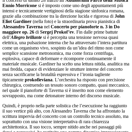
Il concerto di sabato 28 marzo all’
Auditorium Parco della Musica
Ennio Morricone
si è imposto come uno degli appuntamenti più
intensi e tecnicamente vertiginosi della stagione sinfonica romana,
grazie alla combinazione tra la direzione lucida e rigorosa di
John
Eliot Gardiner
(nella foto) e la straordinaria prova pianistica di
Alessandro Taverna
nel
Concerto per pianoforte n. 3 in Do
maggiore op. 26
di
Sergej Prokof’ev
. Fin dalle prime battute
dell’
Allegro brillante
si è percepita una tensione nervosa quasi
elettrica, una pulsazione interna che ha attraversato l’intera partitura
come un organismo vivo, sospinto da un’idea del ritmo non come
semplice scansione metronomica, ma come forza centrifuga,
esplosiva, capace di deformare e ricomporre continuamente il
materiale musicale. Gardiner ha scelto una lettura nitida, analitica ma
mai fredda, capace di evidenziare le strutture interne del concerto
senza sacrificarne la brutalità espressiva e l’ironia tagliente
tipicamente
prokofieviana
. L’orchestra ha risposto con precisione
chirurgica, costruendo un tessuto sonoro compatto, quasi meccanico,
nel quale il pianoforte di Taverna si è inserito non come elemento
sovrapposto, ma come detonatore interno del discorso musicale.
Quindi, è proprio nella parte solistica che l’esecuzione ha raggiunto
il suo vertice più alto, con Alessandro Taverna che ha affrontato la
scrittura impervia del concerto con un controllo tecnico assoluto, ma
soprattutto con una visione interpretativa di rara chiarezza
architettonica. Il suo tocco, sempre nitido anche nei passaggi più