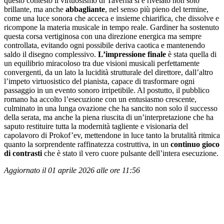
questo contesto il virtuosismo di Taverna si è rivelato non solo
brillante, ma anche
abbagliante
, nel senso più pieno del termine,
come una luce sonora che acceca e insieme chiarifica, che dissolve e
ricompone la materia musicale in tempo reale. Gardiner ha sostenuto
questa corsa vertiginosa con una direzione energica ma sempre
controllata, evitando ogni possibile deriva caotica e mantenendo
saldo il disegno complessivo.
L’impressione finale
è stata quella di
un equilibrio miracoloso tra due visioni musicali perfettamente
convergenti, da un lato la lucidità strutturale del direttore, dall’altro
l’impeto virtuosistico del pianista, capace di trasformare ogni
passaggio in un evento sonoro irripetibile. Al postutto, il pubblico
romano ha accolto l’esecuzione con un entusiasmo crescente,
culminato in una lunga ovazione che ha sancito non solo il successo
della serata, ma anche la piena riuscita di un’interpretazione che ha
saputo restituire tutta la modernità tagliente e visionaria del
capolavoro di Prokof’ev, mettendone in luce tanto la brutalità ritmica
quanto la sorprendente raffinatezza costruttiva, in un
continuo gioco
di contrasti
che è stato il vero cuore pulsante dell’intera esecuzione.
Aggiornato il 01 aprile 2026 alle ore 11:56