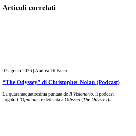
Articoli correlati
07 agosto 2026
|
Andrea Di Falco
“The Odyssey” di Christopher Nolan (Podcast)
La quarantaquattresima puntata de
Il Visionario
, il podcast
targato
L’Opinione
, è dedicata a
Odissea
(
The Odyssey
)...