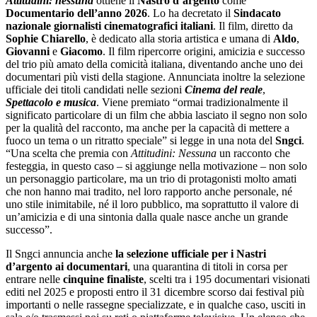
Attitudini: nessuna
ottiene il
Nastro d’argento
come
Documentario dell’anno 2026
. Lo ha decretato il
Sindacato
nazionale giornalisti cinematografici italiani
. Il film, diretto da
Sophie Chiarello
, è dedicato alla storia artistica e umana di
Aldo
,
Giovanni
e
Giacomo
. Il film ripercorre origini, amicizia e successo
del trio più amato della comicità italiana, diventando anche uno dei
documentari più visti della stagione. Annunciata inoltre la selezione
ufficiale dei titoli candidati nelle sezioni
Cinema del reale
,
Spettacolo e musica
. Viene premiato “ormai tradizionalmente il
significato particolare di un film che abbia lasciato il segno non solo
per la qualità del racconto, ma anche per la capacità di mettere a
fuoco un tema o un ritratto speciale” si legge in una nota del
Sngci
.
“Una scelta che premia con
Attitudini: Nessuna
un racconto che
festeggia, in questo caso – si aggiunge nella motivazione – non solo
un personaggio particolare, ma un trio di protagonisti molto amati
che non hanno mai tradito, nel loro rapporto anche personale, né
uno stile inimitabile, né il loro pubblico, ma soprattutto il valore di
un’amicizia e di una sintonia dalla quale nasce anche un grande
successo”.
Il Sngci annuncia anche
la selezione ufficiale per i Nastri
d’argento ai documentari
, una quarantina di titoli in corsa per
entrare nelle
cinquine
finaliste
, scelti tra i 195 documentari visionati
editi nel 2025 e proposti entro il 31 dicembre scorso dai festival più
importanti o nelle rassegne specializzate, e in qualche caso, usciti in