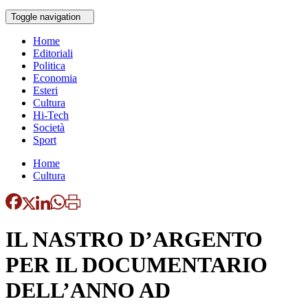
Toggle navigation
Home
Editoriali
Politica
Economia
Esteri
Cultura
Hi-Tech
Società
Sport
Home
Cultura
IL NASTRO D’ARGENTO
PER IL DOCUMENTARIO
DELL’ANNO AD