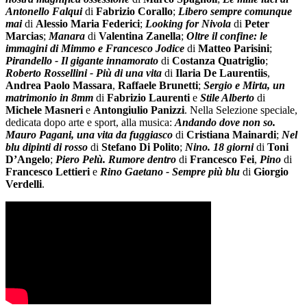
Antonello Falqui
di
Fabrizio Corallo
;
Libero sempre comunque
mai
di
Alessio Maria Federici
;
Looking for Nivola
di
Peter
Marcias
;
Manara
di
Valentina Zanella
;
Oltre il confine: le
immagini di Mimmo e Francesco Jodice
di
Matteo Parisini
;
Pirandello - Il gigante innamorato
di
Costanza Quatriglio
;
Roberto Rossellini - Più di una vita
di
Ilaria De Laurentiis
,
Andrea Paolo Massara
,
Raffaele Brunetti
;
Sergio e Mirta, un
matrimonio in 8mm
di
Fabrizio Laurenti
e
Stile Alberto
di
Michele
Masneri
e
Antongiulio
Panizzi
. Nella Selezione speciale,
dedicata dopo arte e sport, alla musica:
Andando dove non so.
Mauro Pagani, una vita da fuggiasco
di
Cristiana
Mainardi
;
Nel
blu dipinti di rosso
di
Stefano Di Polito
;
Nino. 18 giorni
di
Toni
D’Angelo
;
Piero Pelù. Rumore dentro
di
Francesco Fei
,
Pino
di
Francesco
Lettieri
e
Rino Gaetano - Sempre più blu
di
Giorgio
Verdelli
.