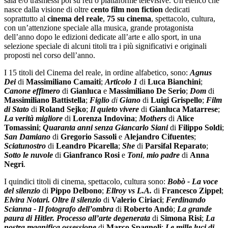
sala e/o trasmessi poi su reti o piattaforme televisive. Un elenco che
nasce dalla visione di oltre
cento film non fiction
dedicati
soprattutto al
cinema del reale
,
75 su cinema
, spettacolo, cultura,
con un’attenzione speciale alla musica, grande protagonista
dell’anno dopo le edizioni dedicate all’arte e allo sport, in una
selezione speciale di alcuni titoli tra i più significativi e originali
proposti nel corso dell’anno.
I 15 titoli del Cinema del reale, in ordine alfabetico, sono:
Agnus
Dei
di
Massimiliano
Camaiti
;
Articolo 1
di
Luca Bianchini
;
Canone effimero
di
Gianluca
e
Massimiliano De Serio
;
Dom
di
Massimiliano Battistella
;
Figlio
di
Giano
di
Luigi Grispello
;
Film
di Stato
di
Roland Sejko
;
Il quieto vivere
di
Gianluca Matarrese
;
La verità migliore
di
Lorenza Indovina
;
Mothers
di
Alice
Tomassini
;
Quaranta anni senza Giancarlo Siani
di
Filippo Soldi
;
San Damiano
di
Gregorio Sassoli
e
Alejandro Cifuentes
;
Sciatunostro
di
Leandro Picarella
;
She
di
Parsifal Reparato
;
Sotto le nuvole
di
Gianfranco Rosi
e
Toni
,
mio padre
di
Anna
Negri
.
I quindici titoli di cinema, spettacolo, cultura sono:
Bobò
- La voce
del silenzio
di
Pippo Delbono
;
Ellroy vs L.A.
di
Francesco Zippel
;
Elvira Notari. Oltre il silenzio
di
Valerio Ciriaci
;
Ferdinando
Scianna - Il fotografo dell’ombra
di
Roberto Andò
;
La grande
paura di Hitler. Processo all’arte degenerata
di
Simona Risi
;
La
nostra magnifica ossessione
di
Marco Spagnoli
;
Le mille luci di