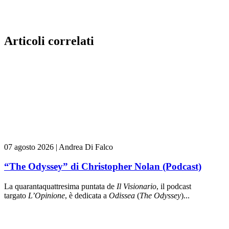
Articoli correlati
07 agosto 2026
|
Andrea Di Falco
“The Odyssey” di Christopher Nolan (Podcast)
La quarantaquattresima puntata de
Il Visionario
, il podcast
targato
L’Opinione
, è dedicata a
Odissea
(
The Odyssey
)...