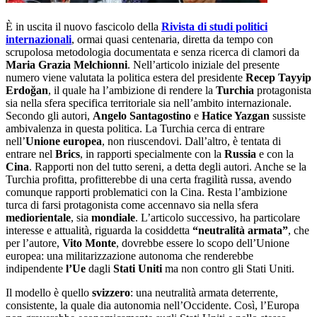
È in uscita il nuovo fascicolo della
Rivista di studi politici
internazionali
, ormai quasi centenaria, diretta da tempo con
scrupolosa metodologia documentata e senza ricerca di clamori da
Maria Grazia Melchionni
. Nell’articolo iniziale del presente
numero viene valutata la politica estera del presidente
Recep Tayyip
Erdoğan
, il quale ha l’ambizione di rendere la
Turchia
protagonista
sia nella sfera specifica territoriale sia nell’ambito internazionale.
Secondo gli autori,
Angelo Santagostino
e
Hatice Yazgan
sussiste
ambivalenza in questa politica. La Turchia cerca di entrare
nell’
Unione europea
, non riuscendovi. Dall’altro, è tentata di
entrare nel
Brics
, in rapporti specialmente con la
Russia
e con la
Cina
. Rapporti non del tutto sereni, a detta degli autori. Anche se la
Turchia profitta, profitterebbe di una certa fragilità russa, avendo
comunque rapporti problematici con la Cina. Resta l’ambizione
turca di farsi protagonista come accennavo sia nella sfera
mediorientale
, sia
mondiale
. L’articolo successivo, ha particolare
interesse e attualità, riguarda la cosiddetta
“neutralità armata”
, che
per l’autore,
Vito Monte
, dovrebbe essere lo scopo dell’Unione
europea: una militarizzazione autonoma che renderebbe
indipendente
l’Ue
dagli
Stati Uniti
ma non contro gli Stati Uniti.
Il modello è quello
svizzero
: una neutralità armata deterrente,
consistente, la quale dia autonomia nell’Occidente. Così, l’Europa