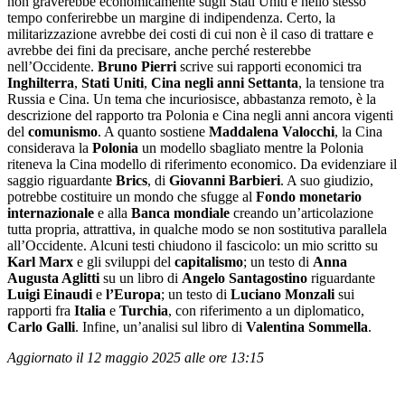
non graverebbe economicamente sugli Stati Uniti e nello stesso
tempo conferirebbe un margine di indipendenza. Certo, la
militarizzazione avrebbe dei costi di cui non è il caso di trattare e
avrebbe dei fini da precisare, anche perché resterebbe
nell’Occidente.
Bruno Pierri
scrive sui rapporti economici tra
Inghilterra
,
Stati
Uniti
,
Cina negli anni Settanta
, la tensione tra
Russia e Cina. Un tema che incuriosisce, abbastanza remoto, è la
descrizione del rapporto tra Polonia e Cina negli anni ancora vigenti
del
comunismo
. A quanto sostiene
Maddalena Valocchi
, la Cina
considerava la
Polonia
un modello sbagliato mentre la Polonia
riteneva la Cina modello di riferimento economico. Da evidenziare il
saggio riguardante
Brics
, di
Giovanni Barbieri
. A suo giudizio,
potrebbe costituire un mondo che sfugge al
Fondo monetario
internazionale
e alla
Banca mondiale
creando un’articolazione
tutta propria, attrattiva, in qualche modo se non sostitutiva parallela
all’Occidente. Alcuni testi chiudono il fascicolo: un mio scritto su
Karl Marx
e gli sviluppi del
capitalismo
; un testo di
Anna
Augusta Aglitti
su un libro di
Angelo Santagostino
riguardante
Luigi Einaudi
e
l’Europa
; un testo di
Luciano Monzali
sui
rapporti fra
Italia
e
Turchia
, con riferimento a un diplomatico,
Carlo Galli
. Infine, un’analisi sul libro di
Valentina Sommella
.
Aggiornato il 12 maggio 2025 alle ore 13:15