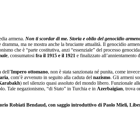
gedia armena.
Non ti scordar di me. Storia e oblio del genocidio armen
ale dramma, ma ne mostra anche la bruciante attualità. Il genocidio armen
onismo che è “parte costitutiva, anzi “essenziale” del processo genocidario
male
, consumatosi
fra il 1915 e il 1921
e finalizzato all’annientamento 
a dell’
Impero ottomano
, non è stata sanzionata né punita, come invece
aria
, com’è avvenuto in seguito alla caduta del
nazismo
. Gli armeni so
Karabakh
) nel silenzio quasi assoluto del mondo libero. Funzionale al
olo. Tale negazionismo, “di Stato” in Turchia e in
Azerbaigian
, trova 
orio Robiati Bendaud, con saggio introduttivo di Paolo Mieli, Liber