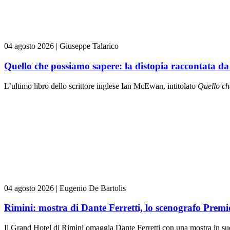
04 agosto 2026
|
Giuseppe Talarico
Quello che possiamo sapere: la distopia raccontata 
L’ultimo libro dello scrittore inglese Ian McEwan, intitolato
Quello ch
04 agosto 2026
|
Eugenio De Bartolis
Rimini: mostra di Dante Ferretti, lo scenografo Prem
Il Grand Hotel di Rimini omaggia Dante Ferretti con una mostra in su