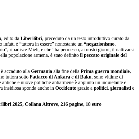
o
, edito da
Liberilibri
, preceduto da un testo introduttivo curato da
o infatti è “tuttora in essere” nonostante un
“negazionismo,
”, ribadisce Mieli, e che “ha permesso, ai nostri giorni, il riattivarsi
della popolazione armena, è stato definito
il peccato originale del
 è accaduto alla
Germania
alla fine della
Prima guerra mondiale
,
no tuttora sotto
l’attacco di Ankara e di Baku
, sono vittime di
le antiche e nuove politiche antiarmene è appunto un inquietante e
ora insidiosa sponda anche in
Occidente
grazie a
politici
,
giornalisti
e
ilibri 2025, Collana Altrove, 216 pagine, 18 euro