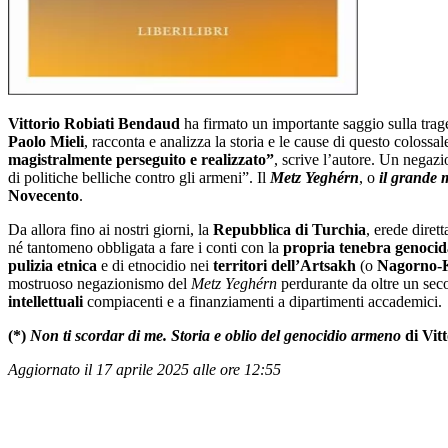
Vittorio Robiati Bendaud
ha firmato un importante saggio sulla tra
Paolo Mieli
, racconta e analizza la storia e le cause di questo coloss
magistralmente perseguito e realizzato”
, scrive l’autore. Un negazi
di politiche belliche contro gli armeni”. Il
Metz Yeghérn
, o
il grande 
Novecento
.
Da allora fino ai nostri giorni, la
Repubblica di Turchia
, erede dirett
né tantomeno obbligata a fare i conti con la
propria tenebra genocid
pulizia etnica
e di etnocidio nei
territori dell’Artsakh
(o
Nagorno-
mostruoso negazionismo del
Metz Yeghérn
perdurante da oltre un sec
intellettuali
compiacenti e a finanziamenti a dipartimenti accademici.
(*)
Non ti scordar di me. Storia e oblio del genocidio armeno
di Vitt
Aggiornato il 17 aprile 2025 alle ore 12:55