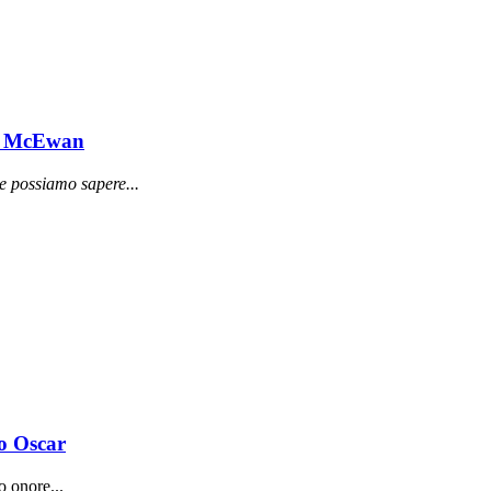
da McEwan
e possiamo sapere...
io Oscar
o onore...