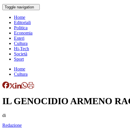
Toggle navigation
Home
Editoriali
Politica
Economia
Esteri
Cultura
Hi-Tech
Società
Sport
Home
Cultura
IL GENOCIDIO ARMENO RA
di
Redazione