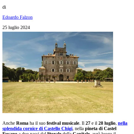
di
Edoardo Falzon
25 luglio 2024
Anche
Roma
ha il suo
festival musicale
. Il
27
e il
28 luglio
,
nella
splendida cornice di Castello Chigi
, nella
pineta di Castel
Fusano
a due passi dal
litorale
della
Capitale
, avrà luogo il