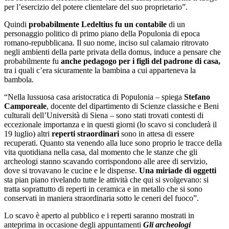
per l’esercizio del potere clientelare del suo proprietario”.
Quindi
probabilmente Ledeltius fu un contabile
di un
personaggio politico di primo piano della Populonia di epoca
romano-repubblicana. Il suo nome, inciso sul calamaio ritrovato
negli ambienti della parte privata della domus, induce a pensare che
probabilmente fu
anche pedagogo per i figli del padrone di casa,
tra i quali c’era sicuramente la bambina a cui apparteneva la
bambola.
“Nella lussuosa casa aristocratica di Populonia – spiega
Stefano
Camporeale
, docente del dipartimento di Scienze classiche e Beni
culturali dell’Università di Siena – sono stati trovati contesti di
eccezionale importanza e in questi giorni (lo scavo si concluderà il
19 luglio) altri
reperti straordinari
sono in attesa di essere
recuperati. Quanto sta venendo alla luce sono proprio le tracce della
vita quotidiana nella casa, dal momento che le stanze che gli
archeologi stanno scavando corrispondono alle aree di servizio,
dove si trovavano le cucine e le dispense.
Una miriade di oggetti
sta pian piano rivelando tutte le attività che qui si svolgevano: si
tratta soprattutto di reperti in ceramica e in metallo che si sono
conservati in maniera straordinaria sotto le ceneri del fuoco”.
Lo scavo è aperto al pubblico e i reperti saranno mostrati in
anteprima in occasione degli appuntamenti
Gli archeologi