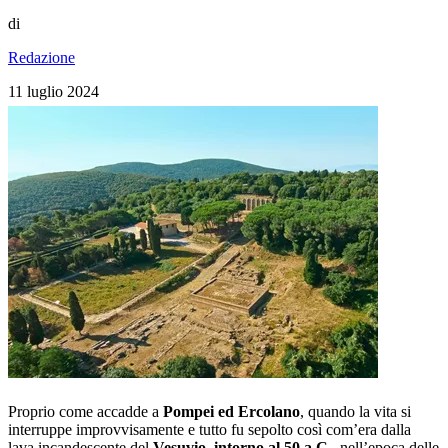
di
Redazione
11 luglio 2024
Proprio come accadde a
Pompei ed Ercolano
, quando la vita si
interruppe improvvisamente e tutto fu sepolto così com’era dalla
lava incandescente del
Vesuvio
,
intorno al 50 a.C.
, nell’epoca delle