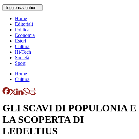
Toggle navigation
Home
Editoriali
Politica
Economia
Esteri
Cultura
Hi-Tech
Società
Sport
Home
Cultura
GLI SCAVI DI POPULONIA E
LA SCOPERTA DI
LEDELTIUS