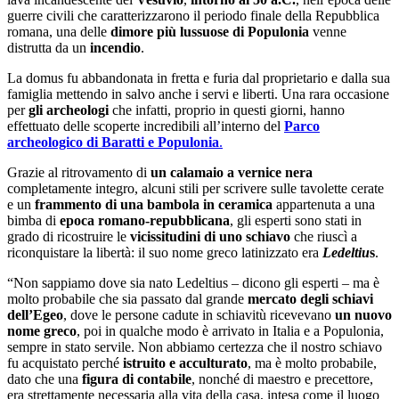
guerre civili che caratterizzarono il periodo finale della Repubblica
romana, una delle
dimore più lussuose di Populonia
venne
distrutta da un
incendio
.
La domus fu abbandonata in fretta e furia dal proprietario e dalla sua
famiglia mettendo in salvo anche i servi e liberti. Una rara occasione
per
gli archeologi
che infatti, proprio in questi giorni, hanno
effettuato delle scoperte incredibili all’interno del
Parco
archeologico di Baratti e Populonia
.
Grazie al ritrovamento di
un calamaio a vernice nera
completamente integro, alcuni stili per scrivere sulle tavolette cerate
e un
frammento di una bambola in ceramica
appartenuta a una
bimba di
epoca romano-repubblicana
, gli esperti sono stati in
grado di ricostruire le
vicissitudini di uno schiavo
che riuscì a
riconquistare la libertà: il suo nome greco latinizzato era
Ledeltiu
s
.
“Non sappiamo dove sia nato Ledeltius – dicono gli esperti – ma è
molto probabile che sia passato dal grande
mercato degli schiavi
dell’Egeo
, dove le persone cadute in schiavitù ricevevano
un nuovo
nome greco
, poi in qualche modo è arrivato in Italia e a Populonia,
sempre in stato servile. Non abbiamo certezza che il nostro schiavo
fu acquistato perché
istruito e acculturato
, ma è molto probabile,
dato che una
figura di contabile
, nonché di maestro e precettore,
era strettamente necessaria alla vita della casa, intesa come il luogo