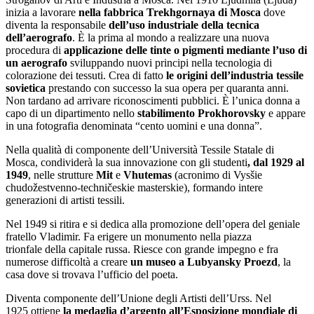
inizia a lavorare
nella fabbrica Trekhgornaya di Mosca
dove
diventa la responsabile
dell’uso industriale della tecnica
dell’aerografo
. È la prima al mondo a realizzare una nuova
procedura di
applicazione delle tinte o pigmenti mediante l’uso di
un aerografo
sviluppando nuovi principi nella tecnologia di
colorazione dei tessuti. Crea di fatto
le origini dell’industria tessile
sovietica
prestando con successo la sua opera per quaranta anni.
Non tardano ad arrivare riconoscimenti pubblici. È l’unica donna a
capo di un dipartimento nello
stabilimento Prokhorovsky
e appare
in una fotografia denominata “cento uomini e una donna”.
Nella qualità di componente dell’Università Tessile Statale di
Mosca, condividerà la sua innovazione con gli studenti
, dal 1929 al
1949
, nelle strutture
Mit
e
Vhutemas
(acronimo di Vysšie
chudožestvenno-techničeskie masterskie), formando intere
generazioni di artisti tessili.
Nel 1949 si ritira e si dedica alla promozione dell’opera del geniale
fratello Vladimir. Fa erigere un monumento nella piazza
trionfale della capitale russa. Riesce con grande impegno e fra
numerose difficoltà a creare
un museo a Lubyansky Proezd
, la
casa dove si trovava l’ufficio del poeta.
Diventa componente dell’Unione degli Artisti dell’Urss. Nel
1925 ottiene
la medaglia d’argento all’Esposizione mondiale di