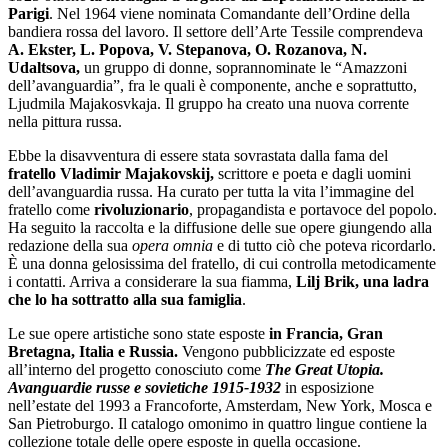
Parigi
. Nel 1964 viene nominata Comandante dell’Ordine della
bandiera rossa del lavoro. Il settore dell’Arte Tessile comprendeva
A. Ekster, L. Popova, V. Stepanova, O. Rozanova, N.
Udaltsova,
un gruppo di donne, soprannominate le “Amazzoni
dell’avanguardia”, fra le quali è componente, anche e soprattutto,
Ljudmila Majakosvkaja. Il gruppo ha creato una nuova corrente
nella pittura russa.
Ebbe la disavventura di essere stata sovrastata dalla fama del
fratello Vladimir Majakovskij,
scrittore e poeta e dagli uomini
dell’avanguardia russa. Ha curato per tutta la vita l’immagine del
fratello come
rivoluzionario
, propagandista e portavoce del popolo.
Ha seguito la raccolta e la diffusione delle sue opere giungendo alla
redazione della sua
opera omnia
e di tutto ciò che poteva ricordarlo.
È una donna gelosissima del fratello, di cui controlla metodicamente
i contatti. Arriva a considerare la sua fiamma,
Lilj Brik, una ladra
che lo ha sottratto alla sua famiglia
.
Le sue opere artistiche sono state esposte
in Francia, Gran
Bretagna, Italia e Russia.
Vengono pubblicizzate ed esposte
all’interno del progetto conosciuto come
The Great Utopia.
Avanguardie russe e sovietiche 1915-1932
in esposizione
nell’estate del 1993 a Francoforte, Amsterdam, New York, Mosca e
San Pietroburgo. Il catalogo omonimo in quattro lingue contiene la
collezione totale delle opere esposte in quella occasione.