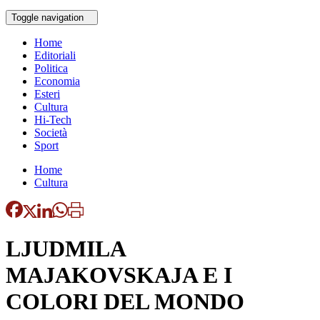
Toggle navigation
Home
Editoriali
Politica
Economia
Esteri
Cultura
Hi-Tech
Società
Sport
Home
Cultura
LJUDMILA
MAJAKOVSKAJA E I
COLORI DEL MONDO