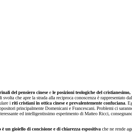
inali del pensiero cinese
e
le posizioni teologiche del cristianesimo,
nto di svolta che apre la strada alla reciproca conoscenza è rappresentat
lare i
riti cristiani in ottica cinese e prevalentemente confuciana
. E
 oppositori principalmente Domenicani e Francescani. Problemi ci saranno
teressante ed intelligentissimo esperimento di Matteo Ricci, consegnando
 è un gioiello di concisione e di chiarezza espositiva
che ne rende age