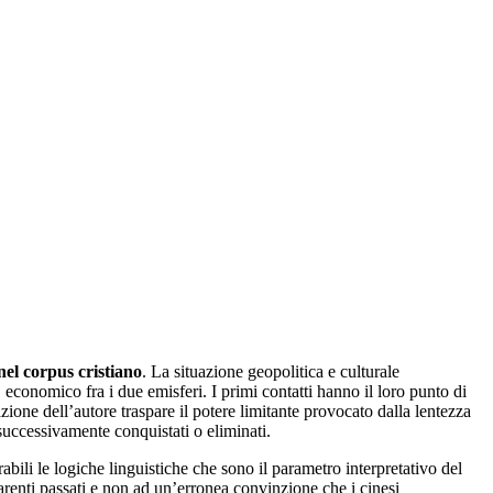
 nel corpus cristiano
. La situazione geopolitica e culturale
 economico fra i due emisferi. I primi contatti hanno il loro punto di
one dell’autore traspare il potere limitante provocato dalla lentezza
 successivamente conquistati o eliminati.
ili le logiche linguistiche che sono il parametro interpretativo del
parenti passati e non ad un’erronea convinzione che i cinesi