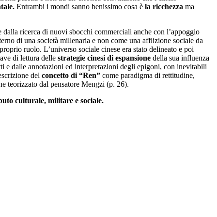
tale.
Entrambi i mondi sanno benissimo cosa è
la ricchezza
ma
 dalla ricerca di nuovi sbocchi commerciali anche con l’appoggio
interno di una società millenaria e non come una afflizione sociale da
proprio ruolo. L’universo sociale cinese era stato delineato e poi
ave di lettura delle
strategie cinesi di espansione
della sua influenza
tti e dalle annotazioni ed interpretazioni degli epigoni, con inevitabili
descrizione del
concetto di “Ren”
come paradigma di rettitudine,
ine teorizzato dal pensatore Mengzi (p. 26).
ibuto culturale, militare e sociale.