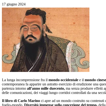
17 giugno 2024
La lunga incomprensione fra il
mondo occidentale
e il
mondo cines
contemporanea fa apparire un astratto esercizio di erudizione una questi
partenza intorno
all’anno mille duecento,
ma senza produrre effetti ap
delle comunicazioni, dei viaggi lungo corridoi controllati da una secol
Il libro di Carlo Marino
ci apre ad un mondo costruito su contenuti c
foglio-mondo.
Diversità immense sulla concezione del tempo,
della