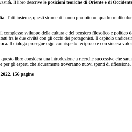
astità. Il libro descrive
le posizioni teoriche di Oriente e di Occident
fia
. Tutti insieme, questi strumenti hanno prodotto un quadro multicolor
o il complesso sviluppo della cultura e del pensiero filosofico e politico 
atti fra le due civiltà con gli occhi dei protagonisti. Il capitolo undicesim
ca. Il dialogo prosegue oggi con rispetto reciproco e con sincera volon
 in questo libro considera una introduzione a ricerche successive che sar
 che per gli esperti che sicuramente troveranno nuovi spunti di riflessione
o, 2022, 156 pagine