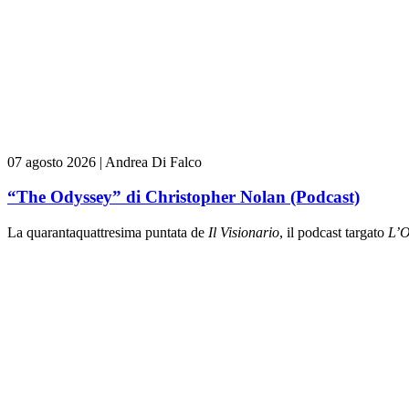
07 agosto 2026
|
Andrea Di Falco
“The Odyssey” di Christopher Nolan (Podcast)
La quarantaquattresima puntata de
Il Visionario
, il podcast targato
L’O