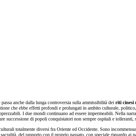
e
passa anche dalla lunga controversia sulla ammissibilità dei
riti cinesi
one che ebbe effetti profondi e prolungati in ambito culturale, politico,
prezzabili. I due mondi continuano ad essere impermeabili. Nella narrazi
are successione di popoli conquistatori non sempre ospitali e tolleranti,
ulturali totalmente diversi fra Oriente ed Occidente. Sono incommensurab
 sacralità, del rapporto con il proprio passato, con speciale riguardo ai 