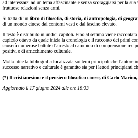
ad interessarsi ad un tema affascinante e senza scoraggiarsi per la sua v
fruttuose relazioni senza armi.
Si tratta di un
libro di filosofia, di storia, di antropologia, di geogra
di un mondo cinese dai contorni vasti e dal fascino elevato.
Il testo è distribuito in undici capitoli. Fino al settimo viene raccontat
capitolo ottavo da quale inizia la cronologia e il racconto dei primi cont
causerà numerose battute d’arresto al cammino di comprensione recipro
positivi e di arricchimento culturale.
Molto utile la bibliografia focalizzata sui temi principali che l’autore
successo narrativo e culturale è garantito sia per i lettori principianti
(*) Il cristianesimo e il pensiero filosofico cinese, di Carlo Marin
Aggiornato il 17 giugno 2024 alle ore 18:33