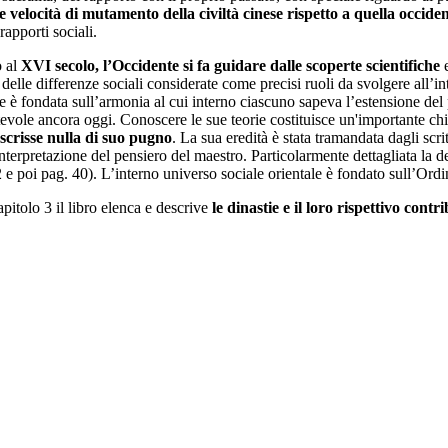
te velocità di mutamento della civiltà cinese rispetto a quella occiden
apporti sociali.
o al
XVI secolo, l’Occidente si fa guidare dalle scoperte scientifiche
e
, delle differenze sociali considerate come precisi ruoli da svolgere all’
e è fondata sull’armonia al cui interno ciascuno sapeva l’estensione del 
evole ancora oggi. Conoscere le sue teorie costituisce un'importante chi
scrisse nulla di suo pugno
. La sua eredità è stata tramandata dagli scri
interpretazione del pensiero del maestro. Particolarmente dettagliata la 
 e poi pag. 40). L’interno universo sociale orientale è fondato sull’Ord
apitolo 3 il libro elenca e descrive
le dinastie e il loro rispettivo contr