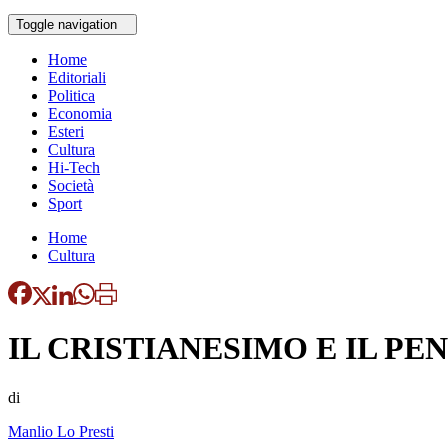
Toggle navigation
Home
Editoriali
Politica
Economia
Esteri
Cultura
Hi-Tech
Società
Sport
Home
Cultura
IL CRISTIANESIMO E IL P
di
Manlio Lo Presti