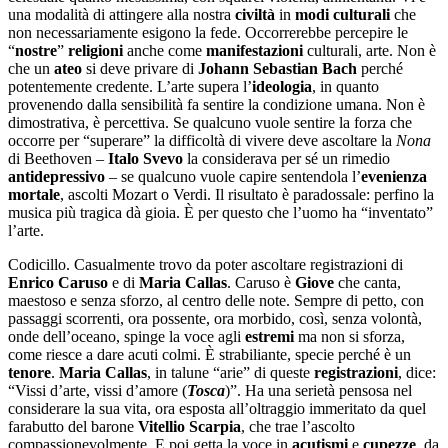
una modalità di attingere alla nostra
civiltà
in
modi
culturali
che
non necessariamente esigono la fede. Occorrerebbe percepire le
“
nostre
”
religioni
anche come
manifestazioni
culturali, arte. Non è
che un
ateo
si deve privare di
Johann Sebastian
Bach
perché
potentemente credente. L’arte supera l’
ideologia
, in quanto
provenendo dalla sensibilità fa sentire la condizione umana. Non è
dimostrativa, è percettiva. Se qualcuno vuole sentire la forza che
occorre per “superare” la difficoltà di vivere deve ascoltare la
Nona
di Beethoven –
Italo
Svevo
la considerava per sé un rimedio
antidepressivo
– se qualcuno vuole capire sentendola l’
evenienza
mortale
, ascolti Mozart o Verdi. Il risultato è paradossale: perfino la
musica più tragica dà gioia. È per questo che l’uomo ha “inventato”
l’arte.
Codicillo. Casualmente trovo da poter ascoltare registrazioni di
Enrico
Caruso
e di
Maria
Callas
. Caruso è
Giove
che canta,
maestoso e senza sforzo, al centro delle note. Sempre di petto, con
passaggi scorrenti, ora possente, ora morbido, così, senza volontà,
onde dell’oceano, spinge la voce agli
estremi
ma non si sforza,
come riesce a dare acuti colmi. È strabiliante, specie perché è un
tenore
.
Maria Callas
, in talune “arie” di queste
registrazioni
, dice:
“Vissi d’arte, vissi d’amore (
Tosca
)”. Ha una serietà pensosa nel
considerare la sua vita, ora esposta all’oltraggio immeritato da quel
farabutto del barone
Vitellio Scarpia
, che trae l’ascolto
compassionevolmente. E poi getta la voce in
acutismi
e
cupezze
, da