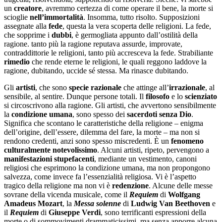
un
creatore
, avremmo certezza di come operare il bene, la morte si
scioglie
nell
’
immortalità
. Insomma, tutto risolto. Supposizioni
assegnate alla
fede
, questa la vera scoperta delle religioni. La fede,
che sopprime i
dubbi
, è germogliata appunto dall’ostilità della
ragione. tanto più la ragione reputava assurde, improvate,
contraddittorie le religioni, tanto più accresceva la fede. Strabiliante
rimedio
che rende eterne le religioni, le quali reggono laddove la
ragione, dubitando, uccide sé stessa. Ma rinasce dubitando.
Gli
artisti
, che sono
specie
razionale
che attinge all’
irrazionale
, al
sensibile, al sentire. Dunque persone totali. Il
filosofo
e lo
scienziato
si circoscrivono alla ragione. Gli artisti, che avvertono sensibilmente
la
condizione
umana
, sono spesso dei
sacerdoti
senza
Dio
.
Significa che scontano le caratteristiche della religione – enigma
dell’origine, dell’essere, dilemma del fare, la morte – ma non si
rendono credenti, anzi sono spesso miscredenti. È un
fenomeno
culturalmente
notevolissimo
. Alcuni artisti, ripeto, pervengono a
manifestazioni
stupefacenti
, mediante un vestimento, canoni
religiosi che esprimono la condizione umana, ma non propongono
salvezza, come invece fa l’essenzialità religiosa. Vi è l’aspetto
tragico della religione ma non vi è
redenzione
. Alcune delle messe
sovrane della vicenda musicale, come il
Requiem
di
Wolfgang
Amadeus Mozart
, la
Messa
solenne
di
Ludwig Van
Beethoven
e
il
Requiem
di
Giuseppe
Verdi
, sono terrificanti espressioni della
morte o di sommovimenti drammaticissimi, ma senza apporre alcuna