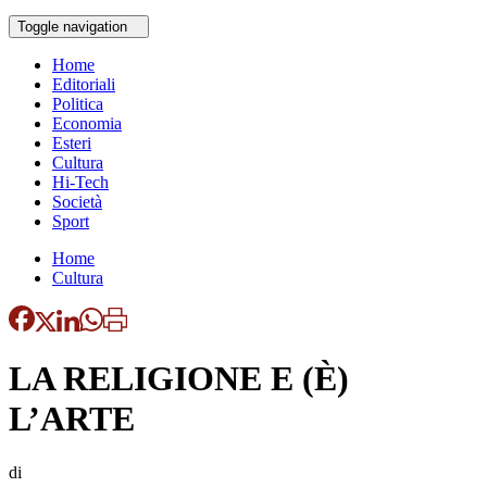
Toggle navigation
Home
Editoriali
Politica
Economia
Esteri
Cultura
Hi-Tech
Società
Sport
Home
Cultura
LA RELIGIONE E (È)
L’ARTE
di