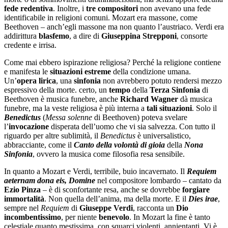
fede
redentiva
. Inoltre, i
tre
compositori
non avevano una fede
identificabile in religioni comuni. Mozart era massone, come
Beethoven – anch’egli massone ma non quanto l’austriaco. Verdi era
addirittura
blasfemo
, a dire di
Giuseppina
Strepponi
, consorte
credente e irrisa.
Come mai ebbero ispirazione religiosa? Perché la religione contiene
e manifesta le
situazioni
estreme
della condizione umana.
Un’
opera lirica
, una
sinfonia
non avrebbero potuto rendersi mezzo
espressivo della morte. certo, un
tempo
della
Terza Sinfonia
di
Beethoven è musica funebre, anche
Richard
Wagner
dà musica
funebre, ma la veste religiosa è più interna a
tali
situazioni
. Solo il
Benedictus
(
Messa solenne
di Beethoven) poteva svelare
l’
invocazione
disperata dell’uomo che vi sia salvezza. Con tutto il
riguardo per altre sublimità, il
Benedictus
è universalistico,
abbracciante, come il
Canto della volontà di gioia
della
Nona
Sinfonia
, ovvero la musica come filosofia resa sensibile.
In quanto a Mozart e Verdi, terribile, buio incavernato. Il
Requiem
aeternam dona eis, Domine
nel compositore lombardo – cantato da
Ezio
Pinza
– è di sconfortante resa, anche se dovrebbe
forgiare
immortalità
. Non quella dell’anima, ma della morte. E il
Dies irae
,
sempre nel
Requiem
di
Giuseppe Verdi
, racconta un
Dio
incombentissimo
, per niente
benevolo
. In Mozart la fine è tanto
celestiale quanto mestissima, con squarci violenti, annientanti. Vi è