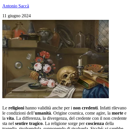
Antonio Saccà
11 giugno 2024
Le
religioni
hanno validità anche per i
non
credenti
. Infatti rilevano
le condizioni dell’
umanit
à
. Origine cosmica, come agire, la
morte
e
la
vita
. La differenza, la divergenza, del credente con il non credente
sta nel
sentire
tragico
. La religione sorge per
coscienza
della
tragedia, risolvendola, supponendo di risolverla. Sicché: vi sarebbe