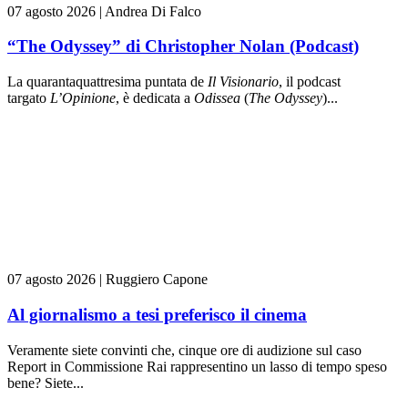
07 agosto 2026
|
Andrea Di Falco
“The Odyssey” di Christopher Nolan (Podcast)
La quarantaquattresima puntata de
Il Visionario
, il podcast
targato
L’Opinione
, è dedicata a
Odissea
(
The Odyssey
)...
07 agosto 2026
|
Ruggiero Capone
Al giornalismo a tesi preferisco il cinema
Veramente siete convinti che, cinque ore di audizione sul caso
Report in Commissione Rai rappresentino un lasso di tempo speso
bene? Siete...