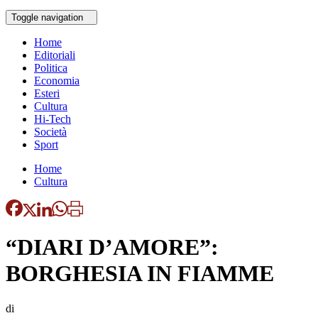
Toggle navigation
Home
Editoriali
Politica
Economia
Esteri
Cultura
Hi-Tech
Società
Sport
Home
Cultura
“DIARI D’AMORE”:
BORGHESIA IN FIAMME
di