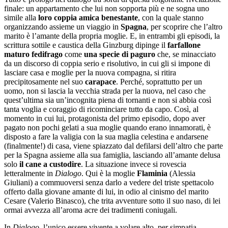
finale: un appartamento che lui non sopporta più e ne sogna uno
simile alla
loro coppia amica benestante
, con la quale stanno
organizzando assieme un viaggio in
Spagna
, per scoprire che l’altro
marito è l’amante della propria moglie. E, in entrambi gli episodi, la
scrittura sottile e caustica della Ginzburg dipinge il
farfallone
maturo fedifrago
come
una specie di paguro
che, se minacciato
da un discorso di coppia serio e risolutivo, in cui gli si impone di
lasciare casa e moglie per la nuova compagna, si ritira
precipitosamente nel suo
carapace
. Perché, soprattutto per un
uomo, non si lascia la vecchia strada per la nuova, nel caso che
quest’ultima sia un’incognita piena di tornanti e non si abbia così
tanta voglia e coraggio di ricominciare tutto da capo. Così, al
momento in cui lui, protagonista del primo episodio, dopo aver
pagato non pochi gelati a sua moglie quando erano innamorati, è
disposto a fare la valigia con la sua maglia celestina e andarsene
(finalmente!) di casa, viene spiazzato dal defilarsi dell’altro che parte
per la Spagna assieme alla sua famiglia, lasciando all’amante delusa
solo
il cane a custodire
. La situazione invece si rovescia
letteralmente in
Dialogo
. Qui è la moglie
Flaminia
(Alessia
Giuliani) a commuoversi senza darlo a vedere del triste spettacolo
offerto dalla giovane amante di lui, in odio al cinismo del marito
Cesare (Valerio Binasco), che trita avventure sotto il suo naso, di lei
ormai avvezza all’aroma acre dei tradimenti coniugali.
In
Dialogo
, l’unico essere vivente a volare alto, per simpatia,