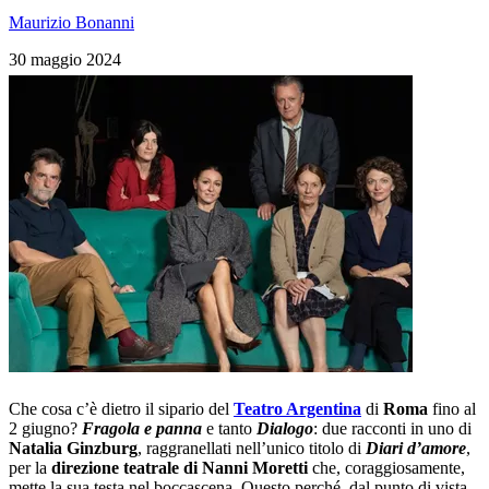
Maurizio Bonanni
30 maggio 2024
Che cosa c’è dietro il sipario del
Teatro Argentina
di
Roma
fino al
2 giugno?
Fragola e panna
e tanto
Dialogo
: due racconti in uno di
Natalia
Ginzburg
, raggranellati nell’unico titolo di
Diari d’amore
,
per la
direzione teatrale di Nanni Moretti
che, coraggiosamente,
mette la sua testa nel boccascena. Questo perché, dal punto di vista