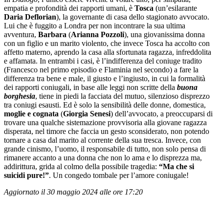
empatia e profondità dei rapporti umani, è
Tosca
(un’esilarante
Daria Deflorian
), la governante di casa dello stagionato avvocato.
Lui che è fuggito a Londra per non incontrare la sua ultima
avventura,
Barbara
(
Arianna Pozzoli
), una giovanissima donna
con un figlio e un marito violento, che invece Tosca ha accolto con
affetto materno, aprendo la casa alla sfortunata ragazza, infreddolita
e affamata. In entrambi i casi, è l’indifferenza del coniuge tradito
(Francesco nel primo episodio e Flaminia nel secondo) a fare la
differenza tra bene e male, il giusto e l’ingiusto, in cui la formalità
dei rapporti coniugali, in base alle leggi non scritte della
buona
borghesia
, tiene in piedi la facciata del mutuo, silenzioso disprezzo
tra coniugi esausti. Ed è solo la sensibilità delle donne, domestica,
moglie e
cognata
(
Giorgia Senesi
) dell’avvocato, a preoccuparsi di
trovare una qualche sistemazione provvisoria alla giovane ragazza
disperata, nel timore che faccia un gesto sconsiderato, non potendo
tornare a casa dal marito al corrente della sua tresca. Invece, con
grande cinismo, l’uomo, il responsabile di tutto, non solo pensa di
rimanere accanto a una donna che non lo ama e lo disprezza ma,
addirittura, grida al colmo della possibile tragedia:
“Ma che si
suicidi pure!”
. Un congedo tombale per l’amore coniugale!
Aggiornato il 30 maggio 2024 alle ore 17:20