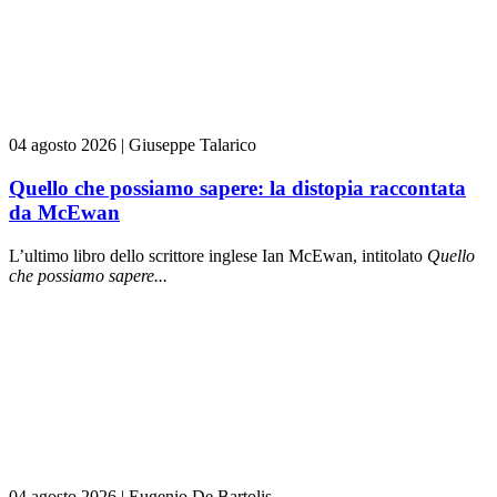
04 agosto 2026
|
Giuseppe Talarico
Quello che possiamo sapere: la distopia raccontata
da McEwan
L’ultimo libro dello scrittore inglese Ian McEwan, intitolato
Quello
che possiamo sapere...
04 agosto 2026
|
Eugenio De Bartolis