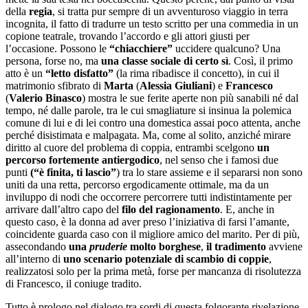
della
regia
, si tratta pur sempre di un avventuroso viaggio in terra
incognita, il fatto di tradurre un testo scritto per una commedia in un
copione teatrale, trovando l’accordo e gli attori giusti per
l’occasione. Possono le
“chiacchiere”
uccidere qualcuno? Una
persona, forse no, ma
una classe sociale di certo sì
. Così, il primo
atto è un
“letto disfatto”
(la rima ribadisce il concetto), in cui il
matrimonio sfibrato di
Marta
(
Alessia Giuliani
) e
Francesco
(
Valerio Binasco
) mostra le sue ferite aperte non più sanabili né dal
tempo, né dalle parole, tra le cui smagliature si insinua la polemica
comune di lui e di lei contro una domestica assai poco attenta, anche
perché disistimata e malpagata. Ma, come al solito, anziché mirare
diritto al cuore del problema di coppia, entrambi scelgono
un
percorso fortemente antiergodico
, nel senso che i famosi due
punti
(“è finita, ti lascio”
) tra lo stare assieme e il separarsi non sono
uniti da una retta, percorso ergodicamente ottimale, ma da un
inviluppo di nodi che occorrere percorrere tutti indistintamente per
arrivare dall’altro capo del
filo del ragionamento
. E, anche in
questo caso, è la donna ad aver preso l’iniziativa di farsi l’amante,
coincidente guarda caso con il migliore amico del marito. Per di più,
assecondando
una
pruderie
molto borghese
,
il tradimento
avviene
all’interno di
uno scenario potenziale di scambio di coppie
,
realizzatosi solo per la prima metà, forse per mancanza di risolutezza
di Francesco, il coniuge tradito.
Tutto è prologo nel dialogo tra sordi di questa folgorante rivelazione