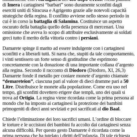
di
Imera
i cartaginesi “barbari” sono duramente sconfitti dagli
eserciti uniti di Siracusa e Agrigento grazie alle notevoli capacità
strategiche della regina. Il conflitto avviene nello stesso periodo in
cui è in corso la
battaglia di Salamina
. Costituisce un aspetto
oscurato della battaglia quello della presenza di mercenari. Una
omissione che aveva lo scopo di attribuire esclusivamente ai soldati
greci tutto il merito della vittoria contro i
persiani
.
Damarete spinge il marito ad essere indulgente con i cartaginesi
sconfitti e a liberarli tutti. Si narra che, stupiti da tale comportamento,
i vinti sentissero un forte senso di gratitudine che esprimono
concretamente con la donazione di una importante collana d’argento
alla regina. Secondo il racconto di
Diodoro
(Diodoro, XI, 26,3)
Damarete fonde il metallo per coniare monete d’argento chiamate
“demareteion”
, ciascuna pari al valore di dieci dramme pari a
50
Litre
. Distribuisce le monete alla popolazione. Come era uso nel
tempo, gli sconfitti dovettero erigere due templi, uno dei quali si
trova ad
Ortigia
. La regina viene ricordata come la prima persona al
mondo che ha imposto ai cartaginesi la protezione dei bambini
primogeniti di dieci anni seviziati e poi sacrificati al
dio Baal
.
Chiede l’eliminazione dei loro sacrifici umani. L’ordine di bloccare
le torture e le uccisioni dei bambini fu accolto dai cartaginesi senza
alcuna difficoltà. Per questo gesto Damarete è ricordata come la
prima persona che ha tutelato i diritti dell’infanzia. Di tale richiesta