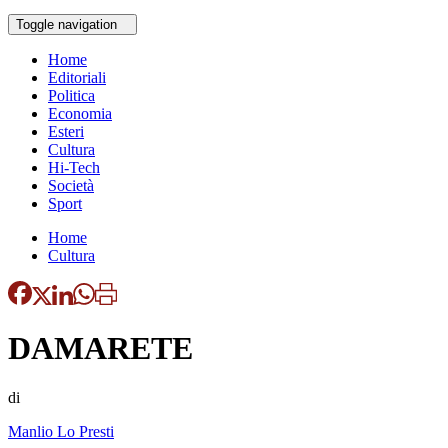
Toggle navigation
Home
Editoriali
Politica
Economia
Esteri
Cultura
Hi-Tech
Società
Sport
Home
Cultura
DAMARETE
di
Manlio Lo Presti