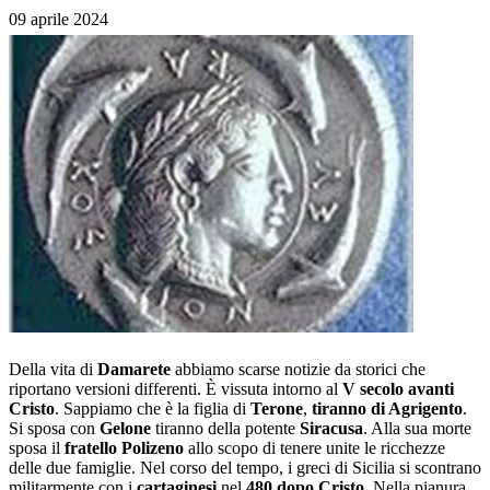
09 aprile 2024
Della vita di
Damarete
abbiamo scarse notizie da storici che
riportano versioni differenti. È vissuta intorno al
V secolo avanti
Cristo
. Sappiamo che è la figlia di
Terone
,
tiranno di Agrigento
.
Si sposa con
Gelone
tiranno della potente
Siracusa
. Alla sua morte
sposa il
fratello Polizeno
allo scopo di tenere unite le ricchezze
delle due famiglie. Nel corso del tempo, i greci di Sicilia si scontrano
militarmente con i
cartaginesi
nel
480 dopo Cristo
. Nella pianura