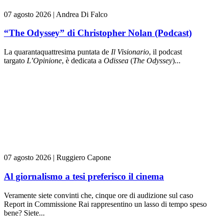
07 agosto 2026
|
Andrea Di Falco
“The Odyssey” di Christopher Nolan (Podcast)
La quarantaquattresima puntata de
Il Visionario
, il podcast
targato
L’Opinione
, è dedicata a
Odissea
(
The Odyssey
)...
07 agosto 2026
|
Ruggiero Capone
Al giornalismo a tesi preferisco il cinema
Veramente siete convinti che, cinque ore di audizione sul caso
Report in Commissione Rai rappresentino un lasso di tempo speso
bene? Siete...