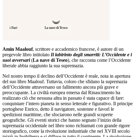
Amin Maalouf
, scrittore e accademico francese, è autore di un
pregevole libro intitolato
Il labirinto degli smarriti: L’Occidente e i
suoi avversari
(
La nave di Teseo
), che racconta come l’Occidente
liberale abbia raggiunto la sua supremazia.
Nel nostro tempo il declino dell’Occidente è reale, nota in apertura
del suo libro Maalouf. Tuttavia, coloro che sfidano la supremazia
dell’Occidente attraversano un fallimento ancora più grave e
preoccupante. La civiltà europea emersa dal Rinascimento ha
realizzato ciò che nessuna altra in passato è stata capace di fare:
conquistare l’intero pianeta in senso letterale e figurativo. Il principe
portoghese Enrico, detto il navigatore, sostenne e favorì le
spedizioni marittime, che sfociarono nelle grandi scoperte
geografiche. Gli eventi storici che hanno segnato l’inizio della
supremazia occidentale nel libro sono richiamati con grande rigore
storiografico, come la rivoluzione industriale che nel XVIII secolo
iniziò in Inghilterra e si diffuse in tutto il continente. La rivoluzione