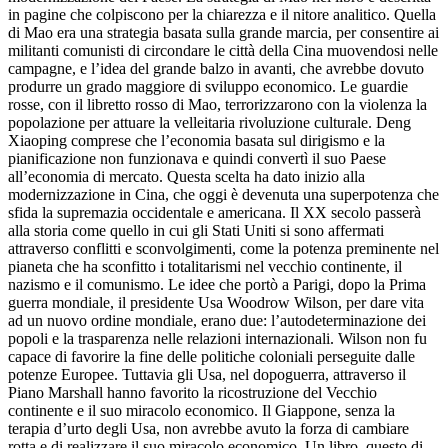
in pagine che colpiscono per la chiarezza e il nitore analitico. Quella
di Mao era una strategia basata sulla grande marcia, per consentire ai
militanti comunisti di circondare le città della Cina muovendosi nelle
campagne, e l’idea del grande balzo in avanti, che avrebbe dovuto
produrre un grado maggiore di sviluppo economico. Le guardie
rosse, con il libretto rosso di Mao, terrorizzarono con la violenza la
popolazione per attuare la velleitaria rivoluzione culturale. Deng
Xiaoping comprese che l’economia basata sul dirigismo e la
pianificazione non funzionava e quindi convertì il suo Paese
all’economia di mercato. Questa scelta ha dato inizio alla
modernizzazione in Cina, che oggi è devenuta una superpotenza che
sfida la supremazia occidentale e americana. Il XX secolo passerà
alla storia come quello in cui gli Stati Uniti si sono affermati
attraverso conflitti e sconvolgimenti, come la potenza preminente nel
pianeta che ha sconfitto i totalitarismi nel vecchio continente, il
nazismo e il comunismo. Le idee che portò a Parigi, dopo la Prima
guerra mondiale, il presidente Usa Woodrow Wilson, per dare vita
ad un nuovo ordine mondiale, erano due: l’autodeterminazione dei
popoli e la trasparenza nelle relazioni internazionali. Wilson non fu
capace di favorire la fine delle politiche coloniali perseguite dalle
potenze Europee. Tuttavia gli Usa, nel dopoguerra, attraverso il
Piano Marshall hanno favorito la ricostruzione del Vecchio
continente e il suo miracolo economico. Il Giappone, senza la
terapia d’urto degli Usa, non avrebbe avuto la forza di cambiare
rotta e di realizzare il suo miracolo economico. Un libro, questo di