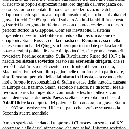
di riscatto ai popoli disprezzati nella loro dignità dall’arroganza dei
colonizzatori occidentali. Il modello di modernizzazione del
Giappone diede speranza ai popoli musulmani, e anche la rivolta dei
giovani turchi (1908), quando il sultano Abdul-Hamid II fu deposto,
gli storici la pongono in riferimento con quanto accadeva in questo
periodo storico in Giappone. Com’era inevitabile, il sistema
imperiale cinese fu indebolito e minato dalla trasformazione del
Giappone. Sia la Russia, con la dinastia dei
Romanov
, sia quella
cinese con quella dei
Qing
, sarebbero presto crollate per lasciare il
posto a regimi politici diversi e di tipo inedito, che promettevano di
rovesciare l’ordine costituito. Sulla Rivoluzione Russa del 1917 e la
nascita del
sistema sovietico
basato sull’
economia dirigista
, che si
rivelò fin dall’inizio inefficiente in confronto al libero mercato,
Maalouf scrive nel suo libro pagine belle e profonde. In particolare,
si sofferma sul periodo dello
stalinismo in Russia
, osservando che
molte furono le responsabilità di Stalin a causa della tragedia causata
in Europa dal nazismo. Stalin, secondo l’autore, ha distorto l’ideale
rivoluzionario, ha impedito ai comunisti tedeschi di allearsi con i
socialdemocratici di questo Paese, scelta che avrebbe precluso ad
Adolf Hitler
la conquista del potere e, fatto ancora più grave, Stalin
nel 1939 sottoscrisse con Hitler un patto che avrebbe scatenato la
Seconda guerra mondiale.
Ampio spazio viene dato al rapporto di Chruscev presentato al XX
congresso e alla destalinizzazione, che non salvò il sistema sovietico