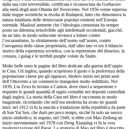
dalla sua crisi irreversibile, certificata e riconosciuta da Gorbaciov
alla metà degli anni Ottanta del Novecento. Nel 1956 venne repressa
dalle truppe sovietiche la rivolta di Budapest, fatto che dimostrava la
natura totalitaria delle democrazie popolari esistenti nell’Europa
orientale. Maalouf ammette che l’ideologia comunista ha sempre
posto un dilemma irrisolvibile agli intellettuali occidentali, giacché,
da un lato, in modo seducente invitava a lottare contro
l’oscurantismo, lo sfruttamento dell’uomo sull’uomo, contro
l’arroganza della classe proprietaria, dall’altro lato vi era il bilancio
storico della esperienza sovietica, con la repressione del dissenso, la
censura, i gulag e le terribili purghe volute da Stalin.
Molto belle sono le pagine del libro dedicate alla guerra dell’oppio
in Cina. Gli inglesi, quando scoprirono il gusto e la preferenza della
popolazione cinese per gli oppiacei, diedero inizio nei primi anni
dell’Ottocento a un commercio triangolare molto redditizio. Nel
1839, Liu Zexo fu inviato a Canton, dove riuscì a sequestrare e
requisire le grandi quantità di oppio costudite nei depositi controllati
dagli inglesi. La storia della Cina nel libro è raccontata in modo
magistrale, ricordando che nell’era moderna ha avuto tre grandi
inizi: nel 1912 vi fu la nascita e fondazione della repubblica da parte
di Sun Yat Sen, che durò per poco tempo, sicché fu solo un nuovo
inizio simbolico; in seguito, nel 1949, si ebbe con Mao Zedong un
inizio movimentato; nel 1978 con Deng Xiaoping vi fu la vera
modernizzazione del Paese. La strategia di Mao nel libro è descritta