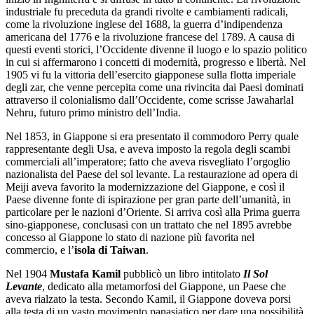
industriale fu preceduta da grandi rivolte e cambiamenti radicali,
come la rivoluzione inglese del 1688, la guerra d’indipendenza
americana del 1776 e la rivoluzione francese del 1789. A causa di
questi eventi storici, l’Occidente divenne il luogo e lo spazio politico
in cui si affermarono i concetti di modernità, progresso e libertà. Nel
1905 vi fu la vittoria dell’esercito giapponese sulla flotta imperiale
degli zar, che venne percepita come una rivincita dai Paesi dominati
attraverso il colonialismo dall’Occidente, come scrisse Jawaharlal
Nehru, futuro primo ministro dell’India.
Nel 1853, in Giappone si era presentato il commodoro Perry quale
rappresentante degli Usa, e aveva imposto la regola degli scambi
commerciali all’imperatore; fatto che aveva risvegliato l’orgoglio
nazionalista del Paese del sol levante. La restaurazione ad opera di
Meiji aveva favorito la modernizzazione del Giappone, e così il
Paese divenne fonte di ispirazione per gran parte dell’umanità, in
particolare per le nazioni d’Oriente. Si arriva così alla Prima guerra
sino-giapponese, conclusasi con un trattato che nel 1895 avrebbe
concesso al Giappone lo stato di nazione più favorita nel
commercio, e l’
isola di Taiwan
.
Nel 1904
Mustafa Kamil
pubblicò un libro intitolato
Il Sol
Levante
, dedicato alla metamorfosi del Giappone, un Paese che
aveva rialzato la testa. Secondo Kamil, il Giappone doveva porsi
alla testa di un vasto movimento panasiatico per dare una possibilità