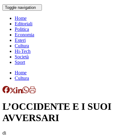
Toggle navigation
Home
Editoriali
Politica
Economia
Esteri
Cultura
Hi-Tech
Società
Sport
Home
Cultura
L’OCCIDENTE E I SUOI
AVVERSARI
di