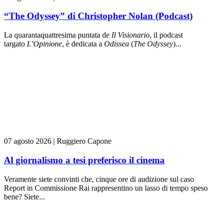
“The Odyssey” di Christopher Nolan (Podcast)
La quarantaquattresima puntata de
Il Visionario
, il podcast
targato
L’Opinione
, è dedicata a
Odissea
(
The Odyssey
)...
07 agosto 2026
|
Ruggiero Capone
Al giornalismo a tesi preferisco il cinema
Veramente siete convinti che, cinque ore di audizione sul caso
Report in Commissione Rai rappresentino un lasso di tempo speso
bene? Siete...