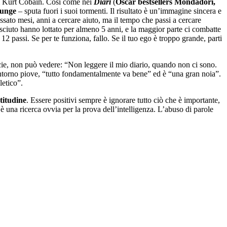
 di Kurt Cobain. Così come nei
Diari
(
Oscar bestsellers Mondadori,
unge
– sputa fuori i suoi tormenti. Il risultato è un’immagine sincera e
sato mesi, anni a cercare aiuto, ma il tempo che passi a cercare
sciuto hanno lottato per almeno 5 anni, e la maggior parte ci combatte
12 passi. Se per te funziona, fallo. Se il tuo ego è troppo grande, parti
rficie, non può vedere: “Non leggere il mio diario, quando non ci sono.
ntorno piove, “tutto fondamentalmente va bene” ed è “una gran noia”.
letico”.
atitudine
. Essere positivi sempre è ignorare tutto ciò che è importante,
 è una ricerca ovvia per la prova dell’intelligenza. L’abuso di parole