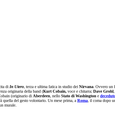
ita di
In Utero
, terza e ultima fatica in studio dei
Nirvana
. Ovvero un l
nza originaria della band (
Kurt Cobain,
voce e chitarra;
Dave Grohl
,
Cobain (originario di
Aberdeen
, nello
Stato di Washington
e
decedut
sarà quella del gesto volontario. Un mese prima, a
Roma
, il coma dopo 
un murale.