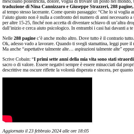
mescolano poliedricità, dolore, voglia di trovare un posto nel mondo, 
traduzione di Nina Cannizzaro e Giuseppe Strazzeri, 288 pagine,
al tempo stesso lacerante. Come questo passaggio: “Che lo si voglia 
l’aiuto giusto non è nulla a confronto del numero di anni necessario a
per altre 15-25, finché non accetta di diventare schiavo di un’altra drog
dall’inizio e cerca aiuto psicologico. In entrambi i casi hai davanti a t
Nelle
288 pagine
c’è anche molto altro. Dove tutto è il contrario tutto
Ok, adesso vado a lavorare. Quando ti svegli stamattina, leggi pure il
Ma anche “aspettative talmente alte… aspirazioni talmente alte” eppure “l
Scrive Cobain: “
I primi sette anni della mia vita sono stati straord
sacro o di valore. Essere negativi sempre è essere minacciati dal propri
descrittive ma oscure riflette la volontà disperata e sincera, per quanto
Aggiornato il 23 febbraio 2024 alle ore 18:05