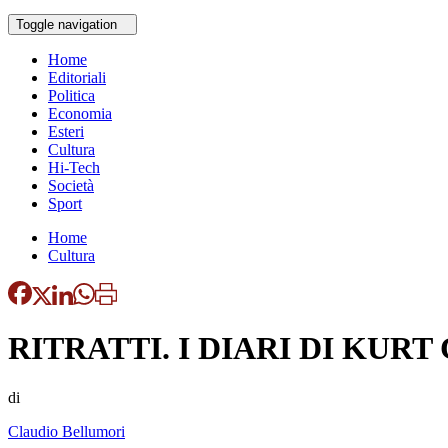
Toggle navigation
Home
Editoriali
Politica
Economia
Esteri
Cultura
Hi-Tech
Società
Sport
Home
Cultura
RITRATTI. I DIARI DI KURT
di
Claudio Bellumori