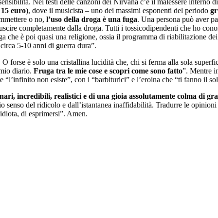
sensibilità. Nei testi delle canzoni dei Nirvana c’è il malessere interno
 15 euro
), dove il musicista – uno dei massimi esponenti del periodo
gr
ammettere o no,
l’uso della droga è una fuga
. Una persona può aver pas
 uscire completamente dalla droga. Tutti i tossicodipendenti che ho cono
a che è poi quasi una religione, ossia il programma di riabilitazione dei 
e circa 5-10 anni di guerra dura”.
. O forse è solo una cristallina lucidità che, chi si ferma alla sola supe
 mio diario.
Fruga tra le mie cose e scopri come sono fatto
”. Mentre i
’infinito non esiste”, con i “barbiturici” e l’eroina che “ti fanno il sol
inari, incredibili, realistici e di una gioia assolutamente colma di gr
o senso del ridicolo e dall’istantanea inaffidabilità. Tradurre le opinioni
 idiota, di esprimersi”. Amen.