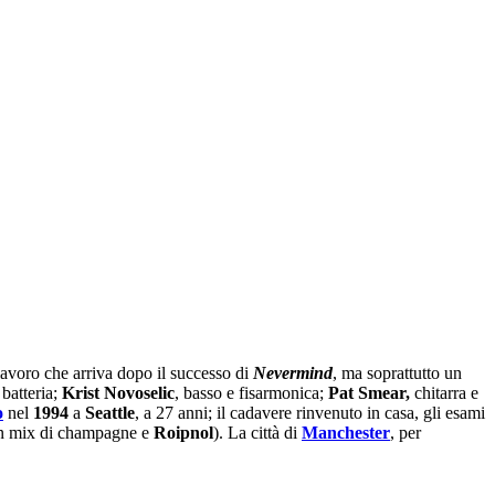
avoro che arriva dopo il successo di
Nevermind
, ma soprattutto un
 batteria;
Krist Novoselic
, basso e fisarmonica;
Pat Smear,
chitarra e
o
nel
1994
a
Seattle
, a 27 anni; il cadavere rinvenuto in casa, gli esami
un mix di champagne e
Roipnol
). La città di
Manchester
, per