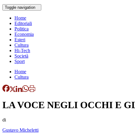
Toggle navigation
Home
Editoriali
Politica
Economia
Esteri
Cultura
Hi-Tech
Società
Sport
Home
Cultura
LA VOCE NEGLI OCCHI E G
di
Gustavo Micheletti