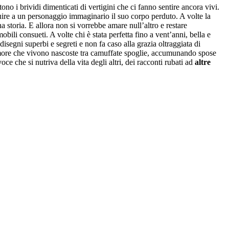
o i brividi dimenticati di vertigini che ci fanno sentire ancora vivi.
tuire a un personaggio immaginario il suo corpo perduto. A volte la
 storia. E allora non si vorrebbe amare null’altro e restare
bili consueti. A volte chi è stata perfetta fino a vent’anni, bella e
disegni superbi e segreti e non fa caso alla grazia oltraggiata di
 amore che vivono nascoste tra camuffate spoglie, accumunando spose
oce che si nutriva della vita degli altri, dei racconti rubati ad
altre