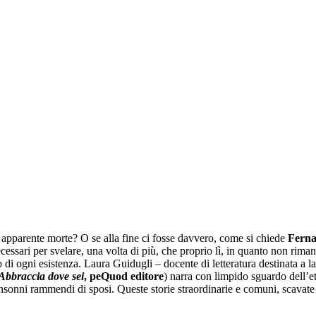
ni apparente morte? O se alla fine ci fosse davvero, come si chiede
Ferna
cessari per svelare, una volta di più, che proprio lì, in quanto non riman
 di ogni esistenza. Laura Guidugli – docente di letteratura destinata a l
Abbraccia dove sei
, peQuod editore
) narra con limpido sguardo dell’eter
insonni rammendi di sposi. Queste storie straordinarie e comuni, scavate d