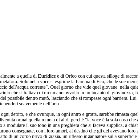
dealmente a quella di
Euridice
e di Orfeo con cui questa silloge di racco
i metafora. Solo nella voce si esprime la fiamma di Eco, che le sue memb
calpiccio dell’acqua corrente”. Quel giorno che vide quel giovane, nella qu
ciuto che si trattava di un umano avvolto in un incanto di giovinezza, 
 del possibile dentro mutò, lasciando che si rompesse ogni barriera. Lui a
attenendoli soavemente nell’aria.
ogni detrito, e che ovunque, in ogni antro e grotta, sarebbe rimasta quel 
 divenuta ormai quella remota di altri, perché “la voce è la sola cosa c
 a modulare il suo tono in una preghiera che si faceva supplica, a chia
rono consegnate, con i loro amori, al destino che gli dèi avevano loro 
scatto di un corpo privo di grazia, un riflesso ingannatore sulla superfici