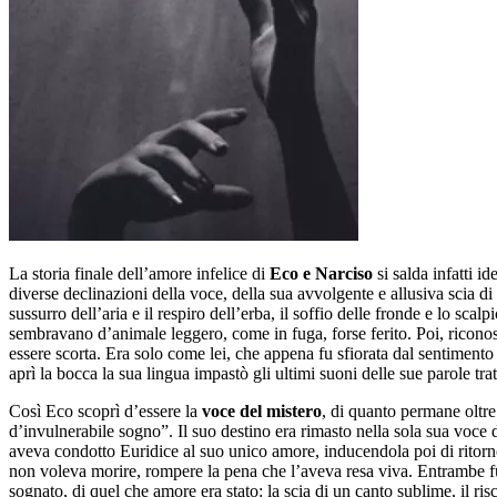
La storia finale dell’amore infelice di
Eco e Narciso
si salda infatti i
diverse declinazioni della voce, della sua avvolgente e allusiva scia d
sussurro dell’aria e il respiro dell’erba, il soffio delle fronde e lo s
sembravano d’animale leggero, come in fuga, forse ferito. Poi, riconos
essere scorta. Era solo come lei, che appena fu sfiorata dal sentimento
aprì la bocca la sua lingua impastò gli ultimi suoni delle sue parole tr
Così Eco scoprì d’essere la
voce del mistero
, di quanto permane oltre 
d’invulnerabile sogno”. Il suo destino era rimasto nella sola sua voce
aveva condotto Euridice al suo unico amore, inducendola poi di ritorno
non voleva morire, rompere la pena che l’aveva resa viva. Entrambe fu
sognato, di quel che amore era stato: la scia di un canto sublime, il ri