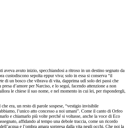
nti aveva avuto inizio, specchiandosi a ritroso in un destino segnato da
ra custodiscono sepolta eppur viva; solo in essa si conserva “il
iete di un bosco che vibrava di vita, dapprima udì solo dei passi che
fu presa d’amore per Narciso, e lo seguì, facendo attenzione a non
llora le chiese il suo nome, e nel momento in cui lei, per rispondergli,
che era, un resto di parole sospese, “vestigio invisibile
he abbiamo, l’unico atto concesso a noi umani”. Come il canto di Orfeo
marlo e chiamarlo più volte perché si voltasse, anche la voce di Eco
assegnato, affidando al tempo una debole traccia, come un ricordo
e dell’acqua e l’ombra amara sorpresa dalla vita negli occhi. Che poi la