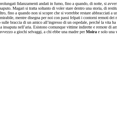
lungati fidanzamenti andati in fumo, fino a quando, di notte, si avverton
to. Magari si tratta soltanto di voler stare dentro una storia, di resti
ro, fino a quando non si scopre che si vorrebbe restare abbracciati a una
mirabile, mentre disegna per noi con passi felpati i contorni remoti dei mo
 sulle braccia di un amico all’ingresso di un ospedale, perché la vita ha 
sua insaputa nell’aria. Esistono comunque vittime indirette e remote di
 avvezzo a giochi selvaggi, a chi ebbe una madre per
Moira
e solo una v