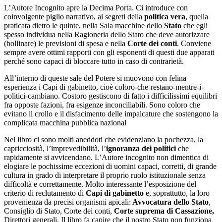
L’Autore Incognito apre la Decima Porta. Ci introduce con
coinvolgente piglio narrativo, ai segreti della
politica vera
, quella
praticata dietro le quinte, nella Sala macchine dello
Stato
che egli
spesso individua nella Ragioneria dello Stato che deve autorizzare
(bollinare) le previsioni di spesa e nella
Corte dei conti
. Conviene
sempre avere ottimi rapporti con gli esponenti di questi due apparati
perché sono capaci di bloccare tutto in caso di contrarietà.
All’interno di queste sale del Potere si muovono con felina
esperienza i Capi di gabinetto, cioè coloro-che-restano-mentre-i-
politici-cambiano. Costoro gestiscono di fatto i difficilissimi equilibri
fra opposte fazioni, fra esigenze inconciliabili. Sono coloro che
evitano il crollo e il disfacimento delle impalcature che sostengono la
complicata macchina pubblica nazional
Nel libro ci sono molti aneddoti che evidenziano la pochezza, la
capricciosità, l’imprevedibilità, l’
ignoranza dei politici
che
rapidamente si avvicendano. L’Autore incognito non dimentica di
elogiare le pochissime eccezioni di uomini capaci, corretti, di grande
cultura in grado di interpretare il proprio ruolo istituzionale senza
difficoltà e correttamente. Molto interessante l’esposizione del
criterio di reclutamento di
Capi di gabinetto
e, soprattutto, la loro
provenienza da precisi organismi apicali:
Avvocatura dello Stato
,
Consiglio di Stato, Corte dei conti,
Corte suprema di Cassazione,
Direttori generali. Il libro fa capire che il nostro Stato non funziona