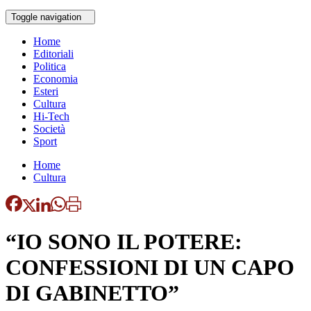
Toggle navigation
Home
Editoriali
Politica
Economia
Esteri
Cultura
Hi-Tech
Società
Sport
Home
Cultura
“IO SONO IL POTERE:
CONFESSIONI DI UN CAPO
DI GABINETTO”