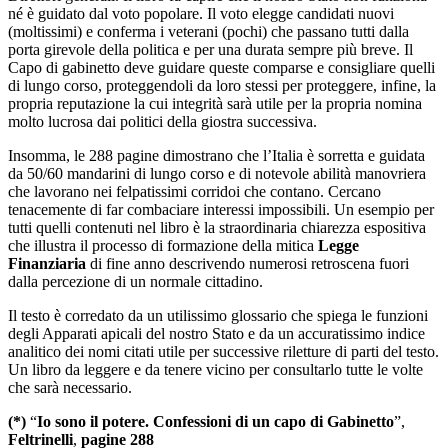
né è guidato dal voto popolare. Il voto elegge candidati nuovi
(moltissimi) e conferma i veterani (pochi) che passano tutti dalla
porta girevole della politica e per una durata sempre più breve. Il
Capo di gabinetto deve guidare queste comparse e consigliare quelli
di lungo corso, proteggendoli da loro stessi per proteggere, infine, la
propria reputazione la cui integrità sarà utile per la propria nomina
molto lucrosa dai politici della giostra successiva.
Insomma, le 288 pagine dimostrano che l’Italia è sorretta e guidata
da 50/60 mandarini di lungo corso e di notevole abilità manovriera
che lavorano nei felpatissimi corridoi che contano. Cercano
tenacemente di far combaciare interessi impossibili. Un esempio per
tutti quelli contenuti nel libro è la straordinaria chiarezza espositiva
che illustra il processo di formazione della mitica
Legge
Finanziaria
di fine anno descrivendo numerosi retroscena fuori
dalla percezione di un normale cittadino.
Il testo è corredato da un utilissimo glossario che spiega le funzioni
degli Apparati apicali del nostro Stato e da un accuratissimo indice
analitico dei nomi citati utile per successive riletture di parti del testo.
Un libro da leggere e da tenere vicino per consultarlo tutte le volte
che sarà necessario.
(*)
“
Io sono il potere. Confessioni di un capo di Gabinetto
”,
Feltrinelli
,
pagine 288