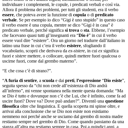
individuare i complementi, le copule, i predicati verbali e così via.
Allora il problema dei problemi, per tutti gli studenti, era il verbo
essere
, che poteva avere la funzione di
copula
o di
predicato
verbale
. Se per esempio io dico “Gigi è uno stupido” in questo caso
il verbo essere è una copula, mentre se dico “Gigi è in casa” è
predicato verbale, perché significa
si trova
o
sta
. Ebbene, l’esempio
che facevano quasi tutti gl’insegnanti era “
Dio è
” in cui il verbo
essere vuol dire “esistere”. Ora un giorno nel tradurre dall’italiano in
latino una frase in cui c’era il verbo
esistere
, sfogliando il
vocabolario, scoprii che derivava da
ex-sistere
, in cui
ex
significa
fuori e
sistere
mettere, o collocare, quindi mettere fuori qualcosa o
uscirne fuori, come dal grembo materno”.
“E che cosa c’è di strano?”.
“
A furia di sentire
, a
scuola
e dai
preti
,
l’espressione
“
Dio esiste
”,
seguita spesso da “chi non crede all’esistenza di Dio andrà
all’inferno”, mi venne spontanea nella mente questa domanda: “Ma
se Dio è tutto e dovunque non c’è che Lui, che è infinito, come fa ad
uscire fuori? Dove va? Dove può andare?”. Diventò una
questione
filosofica
oltre che linguistica. E quella scoperta mi spinse oltre, e
arrivai alla conclusione che se Dio non esiste non esistiamo
nemmeno noi perché anche se usciamo dal grembo di nostra madre
restiamo sempre nel grembo di Dio. Come quando passiamo da una
stanza all’altra ma restiamo sempre in casa. Poi a quindici anni, a