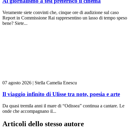
Al giornalismo a tesi preferisco il cinema
Veramente siete convinti che, cinque ore di audizione sul caso
Report in Commissione Rai rappresentino un lasso di tempo speso
bene? Siete...
07 agosto 2026
|
Stella Camelia Enescu
Il viaggio infinito di Ulisse tra note, poesia e arte
Da quasi tremila anni il mare di “Odissea” continua a cantare. Le
onde che accompagnano il...
Articoli dello stesso autore