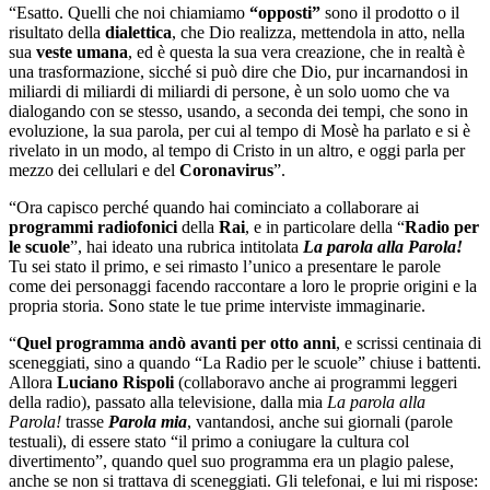
“Esatto. Quelli che noi chiamiamo
“opposti”
sono il prodotto o il
risultato della
dialettica
, che Dio realizza, mettendola in atto, nella
sua
veste umana
, ed è questa la sua vera creazione, che in realtà è
una trasformazione, sicché si può dire che Dio, pur incarnandosi in
miliardi di miliardi di miliardi di persone, è un solo uomo che va
dialogando con se stesso, usando, a seconda dei tempi, che sono in
evoluzione, la sua parola, per cui al tempo di Mosè ha parlato e si è
rivelato in un modo, al tempo di Cristo in un altro, e oggi parla per
mezzo dei cellulari e del
Coronavirus
”.
“Ora capisco perché quando hai cominciato a collaborare ai
programmi radiofonici
della
Rai
, e in particolare della “
Radio per
le scuole
”, hai ideato una rubrica intitolata
La parola alla Parola!
Tu sei stato il primo, e sei rimasto l’unico a presentare le parole
come dei personaggi facendo raccontare a loro le proprie origini e la
propria storia. Sono state le tue prime interviste immaginarie.
“
Quel programma andò avanti per otto anni
, e scrissi centinaia di
sceneggiati, sino a quando “La Radio per le scuole” chiuse i battenti.
Allora
Luciano Rispoli
(collaboravo anche ai programmi leggeri
della radio), passato alla televisione, dalla mia
La parola alla
Parola!
trasse
Parola mia
, vantandosi, anche sui giornali (parole
testuali), di essere stato “il primo a coniugare la cultura col
divertimento”, quando quel suo programma era un plagio palese,
anche se non si trattava di sceneggiati. Gli telefonai, e lui mi rispose: