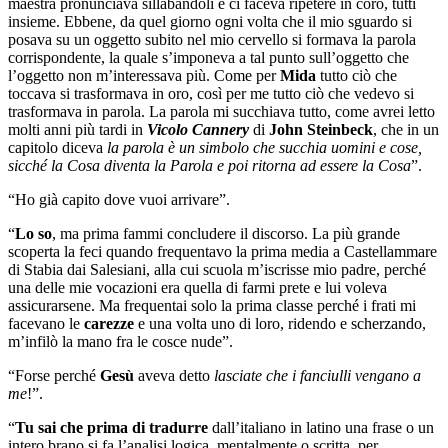
maestra pronunciava sillabandoli e ci faceva ripetere in coro, tutti
insieme. Ebbene, da quel giorno ogni volta che il mio sguardo si
posava su un oggetto subito nel mio cervello si formava la parola
corrispondente, la quale s’imponeva a tal punto sull’oggetto che
l’oggetto non m’interessava più. Come per
Mida
tutto ciò che
toccava si trasformava in oro, così per me tutto ciò che vedevo si
trasformava in parola. La parola mi succhiava tutto, come avrei letto
molti anni più tardi in
Vicolo Cannery
di
John Steinbeck
, che in un
capitolo diceva
la parola è un simbolo che succhia uomini e cose,
sicché la Cosa diventa la Parola e poi ritorna ad essere la Cosa
”.
“Ho già capito dove vuoi arrivare”.
“
Lo so
, ma prima fammi concludere il discorso. La più grande
scoperta la feci quando frequentavo la prima media a Castellammare
di Stabia dai Salesiani, alla cui scuola m’iscrisse mio padre, perché
una delle mie vocazioni era quella di farmi prete e lui voleva
assicurarsene. Ma frequentai solo la prima classe perché i frati mi
facevano le
carezze
e una volta uno di loro, ridendo e scherzando,
m’infilò la mano fra le cosce nude”.
“Forse perché
Gesù
aveva detto
lasciate che i fanciulli vengano a
me
!”.
“
Tu sai che prima di tradurre
dall’italiano in latino una frase o un
intero brano si fa l’analisi logica, mentalmente o scritta, per