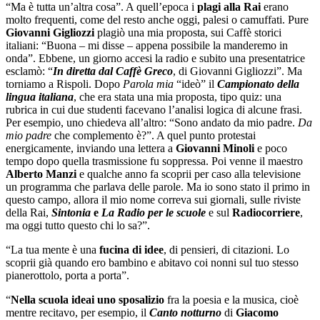
“Ma è tutta un’altra cosa”. A quell’epoca i
plagi alla Rai
erano
molto frequenti, come del resto anche oggi, palesi o camuffati. Pure
Giovanni Gigliozzi
plagiò una mia proposta, sui Caffè storici
italiani: “Buona – mi disse – appena possibile la manderemo in
onda”. Ebbene, un giorno accesi la radio e subito una presentatrice
esclamò: “
In diretta dal Caffè Greco
, di Giovanni Gigliozzi”. Ma
torniamo a Rispoli. Dopo
Parola mia
“ideò” il
Campionato della
lingua italiana
, che era stata una mia proposta, tipo quiz: una
rubrica in cui due studenti facevano l’analisi logica di alcune frasi.
Per esempio, uno chiedeva all’altro: “Sono andato da mio padre.
Da
mio padre
che complemento è?”. A quel punto protestai
energicamente, inviando una lettera a
Giovanni Minoli
e poco
tempo dopo quella trasmissione fu soppressa. Poi venne il maestro
Alberto Manzi
e qualche anno fa scoprii per caso alla televisione
un programma che parlava delle parole. Ma io sono stato il primo in
questo campo, allora il mio nome correva sui giornali, sulle riviste
della Rai,
Sintonia
e
La Radio per le scuole
e sul
Radiocorriere
,
ma oggi tutto questo chi lo sa?”.
“La tua mente è una
fucina di idee
, di pensieri, di citazioni. Lo
scoprii già quando ero bambino e abitavo coi nonni sul tuo stesso
pianerottolo, porta a porta”.
“
Nella scuola ideai uno sposalizio
fra la poesia e la musica, cioè
mentre recitavo, per esempio, il
Canto notturno
di
Giacomo