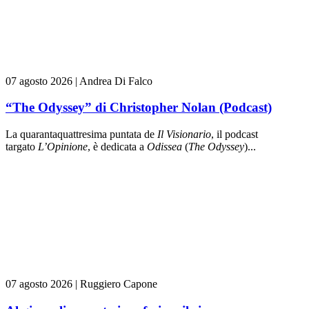
07 agosto 2026
|
Andrea Di Falco
“The Odyssey” di Christopher Nolan (Podcast)
La quarantaquattresima puntata de
Il Visionario
, il podcast
targato
L’Opinione
, è dedicata a
Odissea
(
The Odyssey
)...
07 agosto 2026
|
Ruggiero Capone