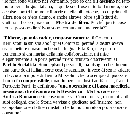
“Io non sono vissuto nel Ventennio, però so che il
Fascismo
ha fatto
molto per la lingua italiana, la quale si diffuse in tutto il mondo, che
accolse i nostri libri nelle librerie e nelle biblioteche, in cui prima di
allora non ce n’era alcuno, e anche altrove, oltre agli Istituti di
Cultura all’estero, nacque la
Mostra del libro
. Perché queste cose
non si possono dire? Non sono, comunque, una verità?”.
“
Ebbene, quando cadde, temporaneamente,
il Governo
Berlusconi la sinistra abolì quel Comitato, perché la destra aveva
osato mettere il naso anche nella lingua. E la Rai, che per un
trentennio si era nutrita della mia collaborazione, mi mise
elegantemente alla porta perché m’ero rifiutato d’iscrivermi al
Partito Socialista
. Sono episodi personali, ma bisogna che almeno
una parte degli italiani certe cose le sappiano, invece di sentir gridare
in faccia alla nipote di Benito Mussolini che lo scempio di piazzale
Loreto fu
comprensibile
, quando persino illustri antifascisti, fra cui
Ferruccio Parri, lo definirono “
una operazione di bassa macelleria
messicana, che disonorava la Resistenza
”. Ma l’accademico
Andrea Romano
certe cose non le sa. Come non sa, e con lui tanti
suoi colleghi, che la Storia va vista e giudicata nell’insieme, non
estrapolandone i fatti e i misfatti che fanno comodo a proprio uso e
consumo”.