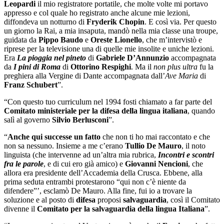
Leopardi
il mio registratore portatile, che molte volte mi portavo
appresso e col quale ho registrato anche alcune mie lezioni,
diffondeva un notturno di
Fryderik Chopin
. E così via. Per questo
un giorno la Rai, a mia insaputa, mandò nella mia classe una troupe,
guidata da
Pippo Baudo
e
Oreste Lionello
, che m’intervistò e
riprese per la televisione una di quelle mie insolite e uniche lezioni.
Era
La pioggia nel pineto
di
Gabriele D’Annunzio
accompagnata
da
I pini di Roma
di
Ottorino Respighi
. Ma il
non plus ultra
fu la
preghiera alla Vergine di Dante accompagnata dall’
Ave Maria
di
Franz Schubert
”.
“Con questo tuo curriculum nel 1994 fosti chiamato a far parte del
Comitato ministeriale per la difesa della lingua italiana
, quando
salì al governo
Silvio Berlusconi
”.
“
Anche qui successe un fatto
che non ti ho mai raccontato e che
non sa nessuno. Insieme a me c’erano
Tullio De Mauro
, il noto
linguista (che intervenne ad un’altra mia rubrica,
Incontri e scontri
fra le parole
, e di cui ero già amico) e
Giovanni Nencioni
, che
allora era presidente dell’Accademia della Crusca. Ebbene, alla
prima seduta entrambi protestarono “qui non c’è niente da
difendere”’, esclamò De Mauro. Alla fine, fui io a trovare la
soluzione e al posto di
difesa
proposi
salvaguardia
, così il Comitato
divenne il
Comitato per la salvaguardia della lingua Italiana
”.