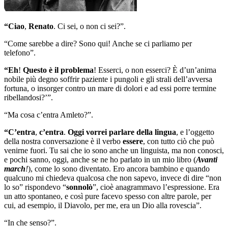
“Ciao
,
Renato
. Ci sei, o non ci sei?”.
“Come sarebbe a dire? Sono qui! Anche se ci parliamo per
telefono”.
“Eh
!
Questo è il problema
! Esserci, o non esserci? È d’un’anima
nobile più degno soffrir paziente i pungoli e gli strali dell’avversa
fortuna, o insorger contro un mare di dolori e ad essi porre termine
ribellandosi?’”.
“Ma cosa c’entra Amleto?”.
“C’entra
,
c’entra
.
Oggi vorrei parlare della lingua
, e l’oggetto
della nostra conversazione è il verbo
essere
, con tutto ciò che può
venirne fuori. Tu sai che io sono anche un linguista, ma non conosci,
e pochi sanno, oggi, anche se ne ho parlato in un mio libro (
Avanti
march
!
), come lo sono diventato. Ero ancora bambino e quando
qualcuno mi chiedeva qualcosa che non sapevo, invece di dire “non
lo so” rispondevo “
sonnolò
”, cioè anagrammavo l’espressione. Era
un atto spontaneo, e così pure facevo spesso con altre parole, per
cui, ad esempio, il Diavolo, per me, era un Dio alla rovescia”.
“In che senso?”.