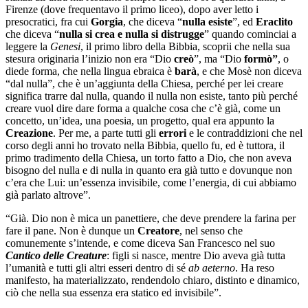
Firenze (dove frequentavo il primo liceo), dopo aver letto i
presocratici, fra cui
Gorgia
, che diceva “
nulla esiste
”, ed
Eraclito
che diceva “
nulla si crea e nulla si distrugge
” quando cominciai a
leggere la
Genesi
, il primo libro della Bibbia, scoprii che nella sua
stesura originaria l’inizio non era “Dio
creò
”, ma “Dio
formò”
, o
diede forma, che nella lingua ebraica è
barà
, e che Mosè non diceva
“dal nulla”, che è un’aggiunta della Chiesa, perché per lei creare
significa trarre dal nulla, quando il nulla non esiste, tanto più perché
creare vuol dire dare forma a qualche cosa che c’è già, come un
concetto, un’idea, una poesia, un progetto, qual era appunto la
Creazione
. Per me, a parte tutti gli
errori
e le contraddizioni che nel
corso degli anni ho trovato nella Bibbia, quello fu, ed è tuttora, il
primo tradimento della Chiesa, un torto fatto a Dio, che non aveva
bisogno del nulla e di nulla in quanto era già tutto e dovunque non
c’era che Lui: un’essenza invisibile, come l’energia, di cui abbiamo
già parlato altrove”.
“Già. Dio non è mica un panettiere, che deve prendere la farina per
fare il pane. Non è dunque un
Creatore
, nel senso che
comunemente s’intende, e come diceva San Francesco nel suo
Cantico delle Creature
: figli si nasce, mentre Dio aveva già tutta
l’umanità e tutti gli altri esseri dentro di sé
ab aeterno
. Ha reso
manifesto, ha materializzato, rendendolo chiaro, distinto e dinamico,
ciò che nella sua essenza era statico ed invisibile”.