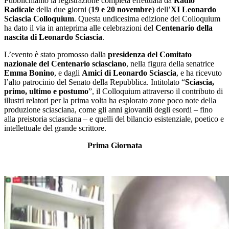
Pubblichiamo la registrazione completa effettuata da
Radio
Radicale
della due giorni (
19 e 20 novembre
) dell’
XI Leonardo
Sciascia Colloquium
. Questa undicesima edizione del Colloquium
ha dato il via in anteprima alle celebrazioni del
Centenario della
nascita di Leonardo Sciascia
.
L’evento è stato promosso dalla
presidenza del Comitato
nazionale del Centenario sciasciano
, nella figura della senatrice
Emma Bonino
, e dagli
Amici di Leonardo Sciascia
, e ha ricevuto
l’alto patrocinio del Senato della Repubblica. Intitolato “
Sciascia,
primo, ultimo e postumo
”, il Colloquium attraverso il contributo di
illustri relatori per la prima volta ha esplorato zone poco note della
produzione sciasciana, come gli anni giovanili degli esordi – fino
alla preistoria sciasciana – e quelli del bilancio esistenziale, poetico e
intellettuale del grande scrittore.
Prima Giornata