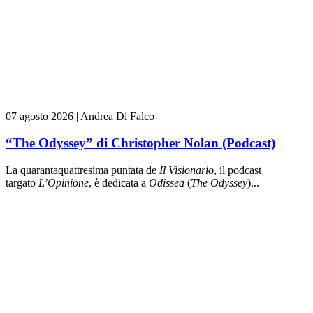
07 agosto 2026
|
Andrea Di Falco
“The Odyssey” di Christopher Nolan (Podcast)
La quarantaquattresima puntata de
Il Visionario
, il podcast
targato
L’Opinione
, è dedicata a
Odissea
(
The Odyssey
)...