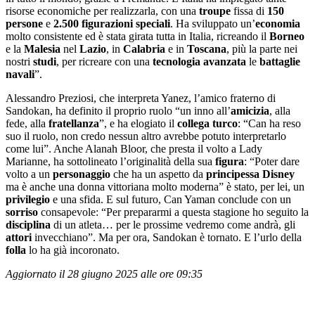
risorse economiche per realizzarla, con una
troupe
fissa di
150
persone
e
2.500 figurazioni
speciali
. Ha sviluppato un’
economia
molto consistente ed è stata girata tutta in Italia, ricreando il
Borneo
e la
Malesia
nel
Lazio
, in
Calabria
e in
Toscana
, più la parte nei
nostri
studi
, per ricreare con una
tecnologia avanzata
le
battaglie
navali
”.
Alessandro Preziosi, che interpreta Yanez, l’amico fraterno di
Sandokan, ha definito il proprio ruolo “un inno all’
amicizia
, alla
fede, alla
fratellanza
”, e ha elogiato il
collega turco
: “Can ha reso
suo il ruolo, non credo nessun altro avrebbe potuto interpretarlo
come lui”. Anche Alanah Bloor, che presta il volto a Lady
Marianne, ha sottolineato l’originalità della sua
figura
: “Poter dare
volto a un
personaggio
che ha un aspetto da
principessa
Disney
ma è anche una donna vittoriana molto moderna” è stato, per lei, un
privilegio
e una sfida. E sul futuro, Can Yaman conclude con un
sorriso
consapevole: “Per prepararmi a questa stagione ho seguito la
disciplina
di un atleta… per le prossime vedremo come andrà, gli
attori
invecchiano”. Ma per ora, Sandokan è tornato. E l’urlo della
folla
lo ha già incoronato.
Aggiornato il 28 giugno 2025 alle ore 09:35