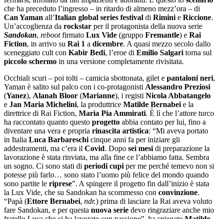
che ha preceduto l’ingresso – in ritardo di almeno mezz’ora – di
Can Yaman
all’
Italian global series festival
di
Rimini
e
Riccione
.
Un’accoglienza da
rockstar
per il protagonista della nuova serie
Sandokan
,
reboot
firmato
Lux
Vide
(gruppo
Fremantle
) e
Rai
Fiction
, in arrivo su
Rai 1
a
dicembre
. A quasi mezzo secolo dallo
sceneggiato cult con
Kabir Bedi
, l’eroe di
Emilio
Salgari
torna sul
piccolo schermo
in una versione completamente rivisitata.
Occhiali scuri – poi tolti – camicia sbottonata, gilet e
pantaloni neri
,
Yaman è salito sul palco con i co-protagonisti
Alessandro Preziosi
(
Yanez
),
Alanah Bloor
(
Marianne
), i registi
Nicola Abbatangelo
e
Jan Maria Michelini
, la produttrice
Matilde Bernabei
e la
direttrice di Rai Fiction,
Maria Pia Ammirati
. È lì che l’attore turco
ha raccontato quanto questo
progetto
abbia contato per lui, fino a
diventare una vera e propria
rinascita artistica
: “Mi aveva portato
in Italia
Luca Barbareschi
cinque anni fa per iniziare gli
addestramenti, ma c’era il
Covid
. Dopo
sei mesi
di preparazione la
lavorazione è stata rinviata, ma alla fine ce l’abbiamo fatta. Sembra
un sogno. Ci sono stati di
periodi cupi
per me perché temevo non si
potesse più farlo… sono stato l’uomo più felice del mondo quando
sono partite le
riprese
”. A spingere il progetto fin dall’inizio è stata
la Lux Vide, che su Sandokan ha scommesso con
convinzione
.
“Papà (
Ettore Bernabei
,
ndr.
) prima di lasciare la Rai aveva voluto
fare Sandokan, e per questa
nuova serie
devo ringraziare anche mio
fratello Luca che ci ha lavorato con passione”, ha spiegato
Matilde