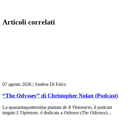
Articoli correlati
07 agosto 2026
|
Andrea Di Falco
“The Odyssey” di Christopher Nolan (Podcast)
La quarantaquattresima puntata de
Il Visionario
, il podcast
targato
L’Opinione
, è dedicata a
Odissea
(
The Odyssey
)...