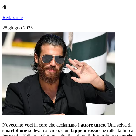
di
Redazione
28 giugno 2025
Novecento
voci
in coro che acclamano l’
attore turco
. Una selva di
smartphone
sollevati al cielo, e un
tappeto rosso
che rallenta fino a
fermarsi, affollato da fan impazienti e adoranti. È questo lo
scenario