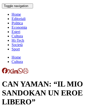
Toggle navigation
Home
Editoriali
Politica
Economia
Esteri
Cultura
Hi-Tech
Società
Sport
Home
Cultura
CAN YAMAN: “IL MIO
SANDOKAN UN EROE
LIBERO”