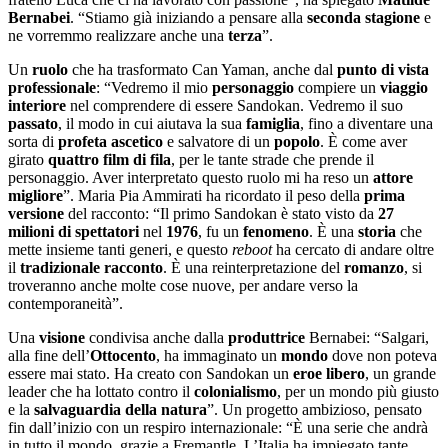
Bernabei
. “Stiamo già iniziando a pensare alla
seconda stagione
e
ne vorremmo realizzare anche una
terza
”.
Un
ruolo
che ha trasformato Can Yaman, anche dal
punto di vista
professionale
: “Vedremo il mio
personaggio
compiere un
viaggio
interiore
nel comprendere di essere Sandokan. Vedremo il suo
passato
, il modo in cui aiutava la sua
famiglia
, fino a diventare una
sorta di
profeta ascetico
e salvatore di un
popolo
. È come aver
girato
quattro film
di fila
, per le tante strade che prende il
personaggio. Aver interpretato questo ruolo mi ha reso un
attore
migliore
”. Maria Pia Ammirati ha ricordato il peso della
prima
versione
del racconto: “Il primo Sandokan è stato visto da
27
milioni di spettatori
nel
1976
, fu un
fenomeno
. È una
storia
che
mette insieme tanti generi, e questo
reboot
ha cercato di andare oltre
il
tradizionale racconto
. È una reinterpretazione del
romanzo
, si
troveranno anche molte cose nuove, per andare verso la
contemporaneità”.
Una
visione
condivisa anche dalla
produttrice
Bernabei: “Salgari,
alla fine dell’
Ottocento
, ha immaginato un
mondo
dove non poteva
essere mai stato. Ha creato con Sandokan un
eroe libero
, un grande
leader che ha lottato contro il
colonialismo
, per un mondo più giusto
e la
salvaguardia della natura
”. Un progetto ambizioso, pensato
fin dall’inizio con un respiro internazionale: “È una serie che andrà
in tutto il mondo, grazie a Fremantle. L’Italia ha impiegato tante