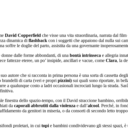
ome
David Copperfield
che visse una vita straordinaria, narrata dal fi
enza dinamica di
flashback
con i soggetti che appaiono dal nulla sui camp
a soffre le doglie del parto, assistita da una governante inoperosamente
e donne dalle forme abbondanti, di una
bontà
intrinseca
e allegria inna
e fattezze eteree, un po’ insipide, ancillari e vacue, come
Clara
, la d
 il suo autore che si racconta in prima persona è una sorta di cassetta deg
 brandelli di carta (veri e propri
pizzini)
sui quali sono riportate, in bell
rarre a qualunque costo a ladri occasionali incrociati lungo la strada. Sa
initiva.
ale finestra dello spazio-tempo, con il David straccione bambino, orribil
chiati da
caporali abbrutiti dalla violenza
e dall’
alcool
. Perché, in fond
n affidamento da genitori in miseria, o da consorti di secondo letto troppo t
sifondi proletari, in cui
topi
e bambini condividevano gli stessi spazi, è 