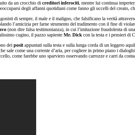
uito da un crocchio di
creditori inferociti
, mentre lui continua imperter
reoccuparsi degli affanni quotidiani come fanno gli uccelli del creato, 
onisti di sempre, il male e il maligno, che falsificano la verità attraver
olando l’amicizia per farne strumento del tradimento con il fine di violar
tavo
(non dire falsa testimonianza), in cui l’imitazione fraudolenta di una
nalissimo cugino, il pazzo sapiente
Mr. Dick
con la testa e i pensieri di C
sono dei
posit
appuntati sulla testa e sulla lunga corda di un leggero aquil
che sale come una corrente d’aria, per cogliere in primo piano i dialoghi
ccello, come farebbe uno sparviero osservando carrozze e carri da contadi