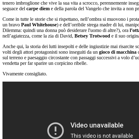
tenero imbroglione che vive la sua vita a scrocco, perennemente inseg
seguace del
carpe diem
e della parola del Vangelo che invita a non p
Come in tutte le storie che si rispettano, nell’ombra si muovono i protag
un bravo
Paul Whitehouse
) e dell’orribile strega madre di lui, manip
Dilemma: quindi una donna può desiderare l'uomo di altre?), ora
l’ot
nell’agiatezza, come la zia di David,
Betsey Trotwood
e il suo origi
Anche qui, la storia dei lutti insepolti e delle ingiustizie mai risarcite 
volti degli attori protagonisti sono inseguiti da un
gioco di macchina
sul terreno e paesaggio circostante con passaggi successivi a volo d’u
vendetta per far sparire un corpicino ribelle.
Vivamente consigliato.