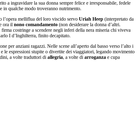
rito a ingravidare la sua donna sempre felice e irresponsabile, fedele
che in qualche modo troveranno nutrimento.
so l’opera melliflua del loro viscido servo
Uriah Heep
(interpretato da
e ora il
nono comandamento
(non desiderare la donna d’altri.
 firma costringe a scendere negli inferi della nera miseria chi viveva
arlo I d’Inghilterra, finito decapitato.
one per anziani ragazzi. Nelle scene all’aperto dal basso verso l’alto i
 e le espressioni stupite o divertite dei viaggiatori, legando movimento
ni, a volte traduttori di
allegria
, a volte di
arroganza
e cupa