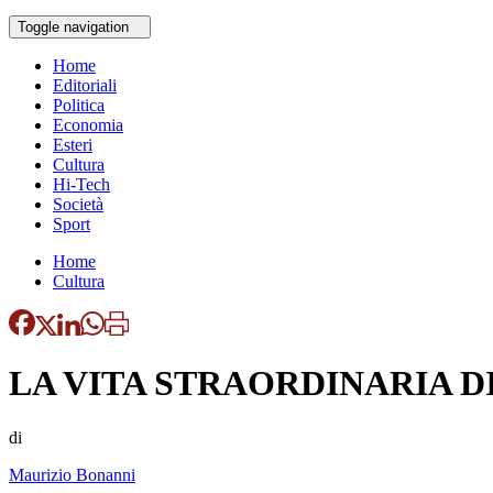
Toggle navigation
Home
Editoriali
Politica
Economia
Esteri
Cultura
Hi-Tech
Società
Sport
Home
Cultura
LA VITA STRAORDINARIA D
di
Maurizio Bonanni