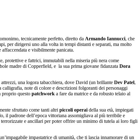
lm omonimo, tecnicamente perfetto, diretto da
Armando Iannucci
, che
i, per dirigersi uno alla volta in tempi distanti e separati, ma molto
 affaccendata e visibilmente panicata.
te, protettive e fattrici, immutabili nella miseria più nera come
ebole madre di Copperfield, e la sua prima giovane fidanzata
Dora
li attrezzi, una logora tabacchiera, dove David (un brillante
Dev
Patel
,
a calligrafia, note di colore e descrizioni folgoranti dei personaggi
rà proprio questo
patchwork
a fare da matrice e da robusto telaio al
mente sfruttato come tanti altri
piccoli operai
della sua età, impiegati
o, il padrone dell’epoca vittoriana assomigliava al più terribile e
errorizzate e ancillari per poter offrire un minimo di tutela ai loro figli
un’impagabile impastatrice di umanità, che ti lascia innamorare di un