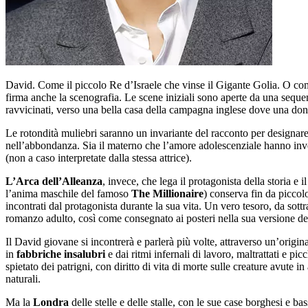
David. Come il piccolo Re d’Israele che vinse il Gigante Golia. O c
firma anche la scenografia. Le scene iniziali sono aperte da una sequ
ravvicinati, verso una bella casa della campagna inglese dove una donn
Le rotondità muliebri saranno un invariante del racconto per designar
nell’abbondanza. Sia il materno che l’amore adolescenziale hanno invec
(non a caso interpretate dalla stessa attrice).
L’Arca dell’Alleanza
, invece, che lega il protagonista della storia e
l’anima maschile del famoso
The Millionaire
) conserva fin da piccolo
incontrati dal protagonista durante la sua vita. Un vero tesoro, da sott
romanzo adulto, così come consegnato ai posteri nella sua versione def
Il David giovane si incontrerà e parlerà più volte, attraverso un’origin
in
fabbriche insalubri
e dai ritmi infernali di lavoro, maltrattati e pic
spietato dei patrigni, con diritto di vita di morte sulle creature avute i
naturali.
Ma la
Londra
delle stelle e delle stalle, con le sue case borghesi e bas