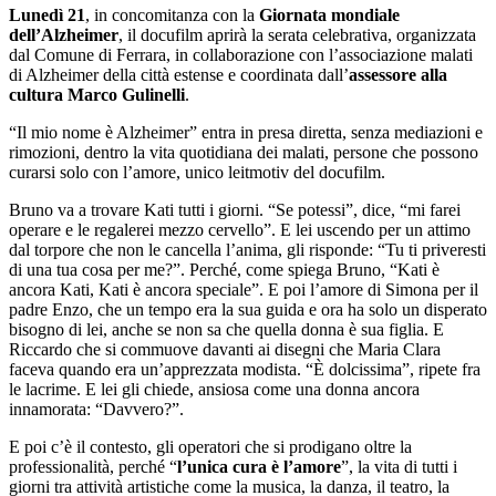
Lunedì 21
, in concomitanza con la
Giornata mondiale
dell’Alzheimer
, il docufilm aprirà la serata celebrativa, organizzata
dal Comune di Ferrara, in collaborazione con l’associazione malati
di Alzheimer della città estense e coordinata dall’
assessore alla
cultura Marco Gulinelli
.
“Il mio nome è Alzheimer” entra in presa diretta, senza mediazioni e
rimozioni, dentro la vita quotidiana dei malati, persone che possono
curarsi solo con l’amore, unico leitmotiv del docufilm.
Bruno va a trovare Kati tutti i giorni. “Se potessi”, dice, “mi farei
operare e le regalerei mezzo cervello”. E lei uscendo per un attimo
dal torpore che non le cancella l’anima, gli risponde: “Tu ti priveresti
di una tua cosa per me?”. Perché, come spiega Bruno, “Kati è
ancora Kati, Kati è ancora speciale”. E poi l’amore di Simona per il
padre Enzo, che un tempo era la sua guida e ora ha solo un disperato
bisogno di lei, anche se non sa che quella donna è sua figlia. E
Riccardo che si commuove davanti ai disegni che Maria Clara
faceva quando era un’apprezzata modista. “È dolcissima”, ripete fra
le lacrime. E lei gli chiede, ansiosa come una donna ancora
innamorata: “Davvero?”.
E poi c’è il contesto, gli operatori che si prodigano oltre la
professionalità, perché “
l’unica cura è l’amore
”, la vita di tutti i
giorni tra attività artistiche come la musica, la danza, il teatro, la