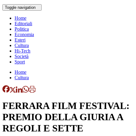
Toggle navigation
Home
Editoriali
Politica
Economia
Esteri
Cultura
Hi-Tech
Società
Sport
Home
Cultura
FERRARA FILM FESTIVAL:
PREMIO DELLA GIURIA A
REGOLI E SETTE