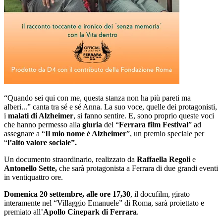
“Quando sei qui con me, questa stanza non ha più pareti ma
alberi...” canta tra sé e sé Anna. La suo voce, quelle dei protagonisti,
i
malati di Alzheimer
, si fanno sentire. E, sono proprio queste voci
che hanno permesso alla
giuria
del “
Ferrara film Festival
” ad
assegnare a “
Il mio nome è Alzheimer
”, un premio speciale per
“
l’alto valore sociale”.
Un documento straordinario, realizzato da
Raffaella Regoli
e
Antonello Sette,
che sarà protagonista a Ferrara di due grandi eventi
in ventiquattro ore.
Domenica 20 settembre, alle ore 17,30
, il docufilm, girato
interamente nel “Villaggio Emanuele” di Roma, sarà proiettato e
premiato all’
Apollo Cinepark di Ferrara
.