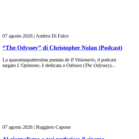
07 agosto 2026
|
Andrea Di Falco
“The Odyssey” di Christopher Nolan (Podcast)
La quarantaquattresima puntata de
Il Visionario
, il podcast
targato
L’Opinione
, è dedicata a
Odissea
(
The Odyssey
)...
07 agosto 2026
|
Ruggiero Capone