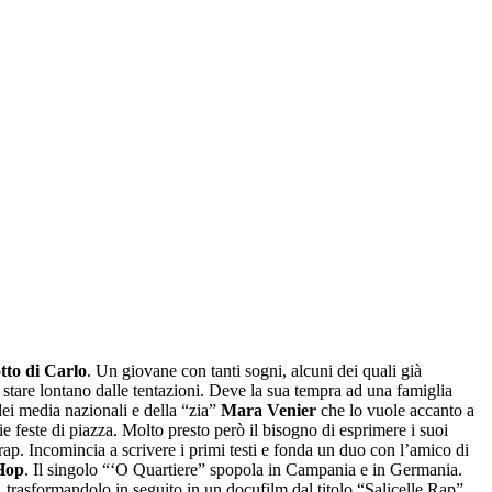
tto di Carlo
. Un giovane con tanti sogni, alcuni dei quali già
e stare lontano dalle tentazioni. Deve la sua tempra ad una famiglia
 dei media nazionali e della “zia”
Mara Venier
che lo vuole accanto a
ie feste di piazza. Molto presto però il bisogno di esprimere i suoi
 rap. Incomincia a scrivere i primi testi e fonda un duo con l’amico di
Hop
. Il singolo “‘O Quartiere” spopola in Campania e in Germania.
i, trasformandolo in seguito in un docufilm dal titolo “Salicelle Rap”