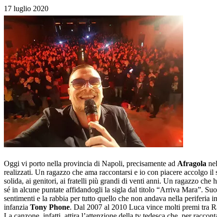
17 luglio 2020
Oggi vi porto nella provincia di Napoli, precisamente ad
Afragola
nel
realizzati. Un ragazzo che ama raccontarsi e io con piacere accolgo il s
solida, ai genitori, ai fratelli più grandi di venti anni. Un ragazzo che
sé in alcune puntate affidandogli la sigla dal titolo “Arriva Mara”. Suon
sentimenti e la rabbia per tutto quello che non andava nella periferia i
infanzia
Tony Phone
. Dal 2007 al 2010 Luca vince molti premi tra R
La canzone, infatti, attira l’attenzione della tv tedesca che, per racco