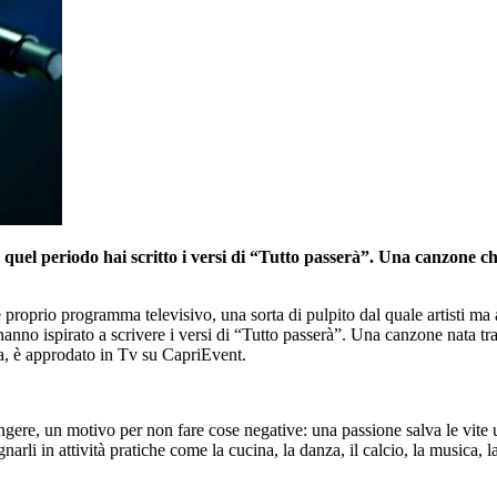
n quel periodo hai scritto i versi di “Tutto passerà”. Una canzone c
 e proprio programma televisivo, una sorta di pulpito dal quale artisti m
hanno ispirato a scrivere i versi di “Tutto passerà”. Una canzone nata t
a, è approdato in Tv su CapriEvent.
iungere, un motivo per non fare cose negative: una passione salva le vit
arli in attività pratiche come la cucina, la danza, il calcio, la musica, 