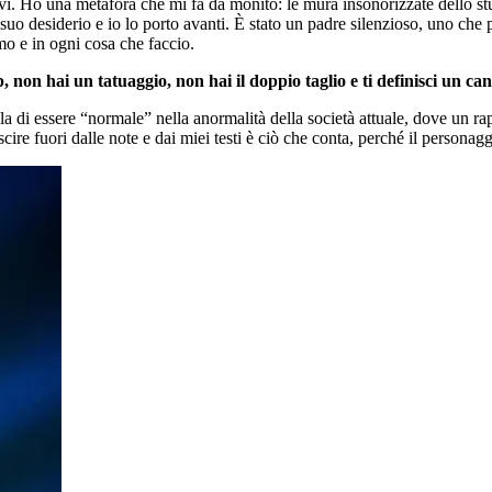
uovi. Ho una metafora che mi fa da monito: le mura insonorizzate dello st
uo desiderio e io lo porto avanti. È stato un padre silenzioso, uno che 
mo e in ogni cosa che faccio.
 non hai un tatuaggio, non hai il doppio taglio e ti definisci un canta
 di essere “normale” nella anormalità della società attuale, dove un rap
cire fuori dalle note e dai miei testi è ciò che conta, perché il personag