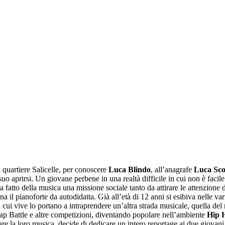
 quartiere Salicelle, per conoscere
Luca Blindo
, all’anagrafe
Luca Sco
uo aprirsi. Un giovane perbene in una realtà difficile in cui non è facil
 ha fatto della musica una missione sociale tanto da attirare le attenzione
a il pianoforte da autodidatta. Già all’età di 12 anni si esibiva nelle var
n cui vive lo portano a intraprendere un’altra strada musicale, quella del
ap Battle e altre competizioni, diventando popolare nell’ambiente
Hip 
ntare la loro musica, decide di dedicare un intero reportage ai due giovan