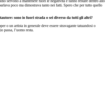
udio servono a mantenere fuori le negatività e fanno restare dentro allo
parlava poco ma dimostrava tanto nei fatti. Spero che per tutto quello
utore: sono io fuori strada o sei diverso da tutti gli altri?
per o un artista in generale deve essere stravagante tatuandosi o
gio passa, l’uomo resta.