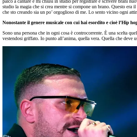
palco a cantare e mi chiusi in studio per registrare e scrivere brani n
studio la magia che si crea mentre si compone un brano. Questo era il s
che sto creando sia un po’ orgoglioso di me. Lo sento vicino ogni atti
Nonostante il genere musicale con cui hai esordito e cioè l’Hip hop,
Sono una persona che in ogni cosa è controcorrente. È una scelta quella
vestendosi griffato. Io punto all’anima, quella vera. Quella che deve us