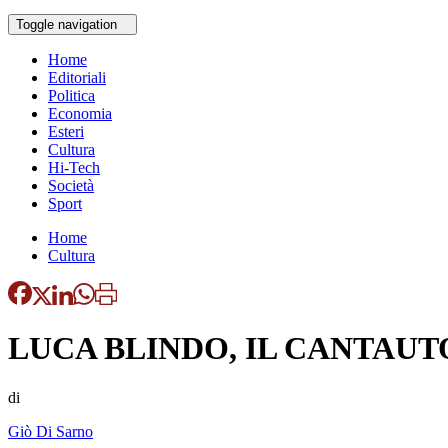
Toggle navigation
Home
Editoriali
Politica
Economia
Esteri
Cultura
Hi-Tech
Società
Sport
Home
Cultura
LUCA BLINDO, IL CANTAUT
di
Giò Di Sarno