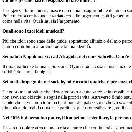
Come e perché nasce l’esigenza di fare musica?
L’esigenza di fare musica nasce come mia insopprimibile denuncia socia
Poi, col crescere ho anche variato con altri argomenti e altri generi m
come nella vita. Qualsiasi sia l’argomento.
Quali sono i tuoi idoli musicali?
Più che idoli sono state delle guide, soprattutto all’inizio del mio pe
hanno contribuito a far emergere la mia identità.
Sei nato a Napoli ma vivi ad Afragola, nel rione Salicelle. Com’è p
Il mio quartiere è la mia ispirazione. Ogni singola cosa è una canzone
solidità della mia famiglia.
Sei molto impegnato nel sociale, mi racconti qualche esperienza che
Ce ne sono tantissime che elencarne solo alcune sarebbe impossibile. Q
non avevano obiettivi e sogni nella propria vita. Attraverso il mio en
capito che la vita non termina tra il buio dei palazzi, ma che va scope
dimenticando mai da dove si è partiti, si possono realizzare grandi co
Nel 2016 hai perso tuo padre, il tuo primo sostenitore, la perso
È stato un dolore atroce, una ferita al cuore che continuerà a sanguinar