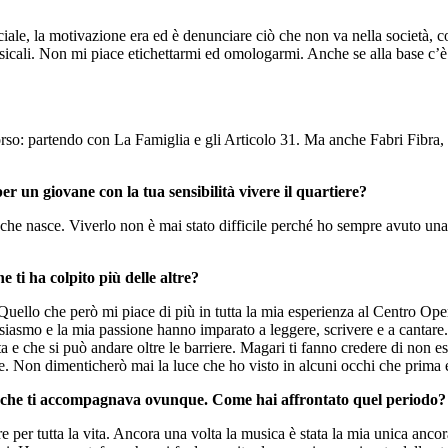
le, la motivazione era ed è denunciare ciò che non va nella società, co
usicali. Non mi piace etichettarmi ed omologarmi. Anche se alla base c’è 
rcorso: partendo con La Famiglia e gli Articolo 31. Ma anche Fabri Fibra
er un giovane con la tua sensibilità vivere il quartiere?
 che nasce. Viverlo non è mai stato difficile perché ho sempre avuto una 
 ti ha colpito più delle altre?
uello che però mi piace di più in tutta la mia esperienza al Centro Ope
tusiasmo e la mia passione hanno imparato a leggere, scrivere e a canta
rta e che si può andare oltre le barriere. Magari ti fanno credere di non
se. Non dimenticherò mai la luce che ho visto in alcuni occhi che prima 
na che ti accompagnava ovunque. Come hai affrontato quel periodo?
e per tutta la vita. Ancora una volta la musica è stata la mia unica anco