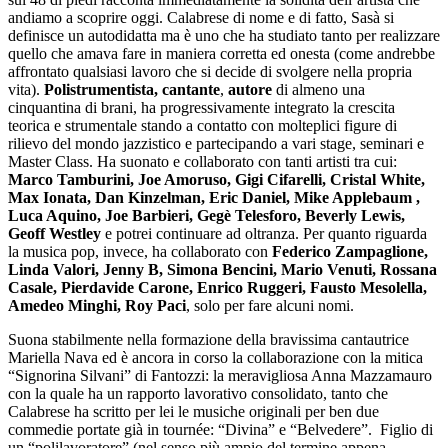
andiamo a scoprire oggi. Calabrese di nome e di fatto, Sasà si
definisce un autodidatta ma è uno che ha studiato tanto per realizzare
quello che amava fare in maniera corretta ed onesta (come andrebbe
affrontato qualsiasi lavoro che si decide di svolgere nella propria
vita).
Polistrumentista,
cantante
,
autore
di almeno una
cinquantina di brani, ha progressivamente integrato la crescita
teorica e strumentale stando a contatto con molteplici figure di
rilievo del mondo jazzistico e partecipando a vari stage, seminari e
Master Class. Ha suonato e collaborato con tanti artisti tra cui:
Marco Tamburini, Joe Amoruso, Gigi Cifarelli, Cristal White,
Max Ionata, Dan Kinzelman, Eric Daniel, Mike Applebaum ,
Luca Aquino, Joe Barbieri, Gegè Telesforo, Beverly Lewis,
Geoff Westley
e potrei continuare ad oltranza. Per quanto riguarda
la musica pop, invece, ha collaborato con
Federico Zampaglione,
Linda Valori, Jenny B, Simona Bencini, Mario Venuti, Rossana
Casale, Pierdavide Carone, Enrico Ruggeri, Fausto Mesolella,
Amedeo Minghi, Roy Paci
, solo per fare alcuni nomi.
Suona stabilmente nella formazione della bravissima cantautrice
Mariella Nava ed è ancora in corso la collaborazione con la mitica
“Signorina Silvani” di Fantozzi: la meravigliosa Anna Mazzamauro
con la quale ha un rapporto lavorativo consolidato, tanto che
Calabrese ha scritto per lei le musiche originali per ben due
commedie portate già in tournée: “Divina” e “Belvedere”. Figlio di
un “polilavoratore” (nel senso più ampio del termine appena