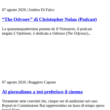
07 agosto 2026
|
Andrea Di Falco
“The Odyssey” di Christopher Nolan (Podcast)
La quarantaquattresima puntata de
Il Visionario
, il podcast
targato
L’Opinione
, è dedicata a
Odissea
(
The Odyssey
)...
07 agosto 2026
|
Ruggiero Capone
Al giornalismo a tesi preferisco il cinema
Veramente siete convinti che, cinque ore di audizione sul caso
Report in Commissione Rai rappresentino un lasso di tempo speso
bene? Siete...