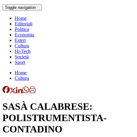
Toggle navigation
Home
Editoriali
Politica
Economia
Esteri
Cultura
Hi-Tech
Società
Sport
Home
Cultura
SASÀ CALABRESE:
POLISTRUMENTISTA-
CONTADINO