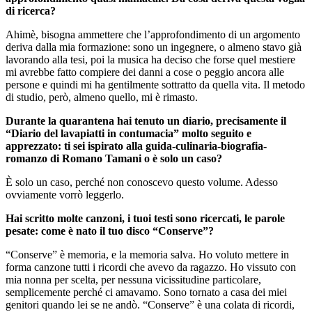
di ricerca?
Ahimè, bisogna ammettere che l’approfondimento di un argomento
deriva dalla mia formazione: sono un ingegnere, o almeno stavo già
lavorando alla tesi, poi la musica ha deciso che forse quel mestiere
mi avrebbe fatto compiere dei danni a cose o peggio ancora alle
persone e quindi mi ha gentilmente sottratto da quella vita. Il metodo
di studio, però, almeno quello, mi è rimasto.
Durante la quarantena hai tenuto un diario, precisamente il
“Diario del lavapiatti in contumacia” molto seguito e
apprezzato: ti sei ispirato alla guida-culinaria-biografia-
romanzo di Romano Tamani o è solo un caso?
È solo un caso, perché non conoscevo questo volume. Adesso
ovviamente vorrò leggerlo.
Hai scritto molte canzoni, i tuoi testi sono ricercati, le parole
pesate: come è nato il tuo disco “Conserve”?
“Conserve” è memoria, e la memoria salva. Ho voluto mettere in
forma canzone tutti i ricordi che avevo da ragazzo. Ho vissuto con
mia nonna per scelta, per nessuna vicissitudine particolare,
semplicemente perché ci amavamo. Sono tornato a casa dei miei
genitori quando lei se ne andò. “Conserve” è una colata di ricordi,