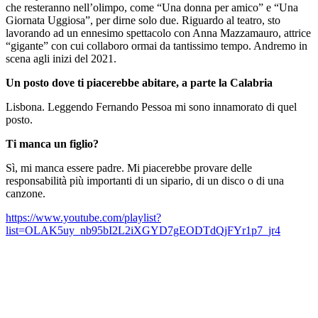
che resteranno nell’olimpo, come “Una donna per amico” e “Una
Giornata Uggiosa”, per dirne solo due. Riguardo al teatro, sto
lavorando ad un ennesimo spettacolo con Anna Mazzamauro, attrice
“gigante” con cui collaboro ormai da tantissimo tempo. Andremo in
scena agli inizi del 2021.
Un posto dove ti piacerebbe abitare, a parte la Calabria
Lisbona. Leggendo Fernando Pessoa mi sono innamorato di quel
posto.
Ti manca un figlio?
Sì, mi manca essere padre. Mi piacerebbe provare delle
responsabilità più importanti di un sipario, di un disco o di una
canzone.
https://www.youtube.com/playlist?
list=OLAK5uy_nb95bI2L2iXGYD7gEODTdQjFYr1p7_jr4