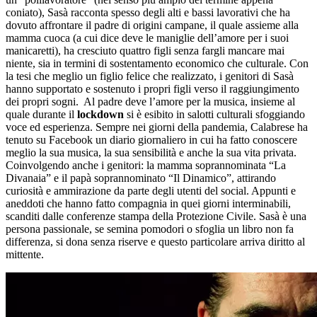
coniato), Sasà racconta spesso degli alti e bassi lavorativi che ha
dovuto affrontare il padre di origini campane, il quale assieme alla
mamma cuoca (a cui dice deve le maniglie dell’amore per i suoi
manicaretti), ha cresciuto quattro figli senza fargli mancare mai
niente, sia in termini di sostentamento economico che culturale. Con
la tesi che meglio un figlio felice che realizzato, i genitori di Sasà
hanno supportato e sostenuto i propri figli verso il raggiungimento
dei propri sogni. Al padre deve l’amore per la musica, insieme al
quale durante il
lockdown
si è esibito in salotti culturali sfoggiando
voce ed esperienza. Sempre nei giorni della pandemia, Calabrese ha
tenuto su Facebook un diario giornaliero in cui ha fatto conoscere
meglio la sua musica, la sua sensibilità e anche la sua vita privata.
Coinvolgendo anche i genitori: la mamma soprannominata “La
Divanaia” e il papà soprannominato “Il Dinamico”, attirando
curiosità e ammirazione da parte degli utenti del social. Appunti e
aneddoti che hanno fatto compagnia in quei giorni interminabili,
scanditi dalle conferenze stampa della Protezione Civile. Sasà è una
persona passionale, se semina pomodori o sfoglia un libro non fa
differenza, si dona senza riserve e questo particolare arriva diritto al
mittente.