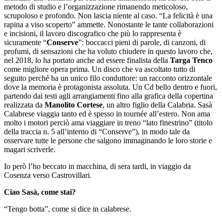
metodo di studio e l’organizzazione rimanendo meticoloso,
scrupoloso e profondo. Non lascia niente al caso. “La felicità è una
rapina a viso scoperto” ammette. Nonostante le tante collaborazioni
e incisioni, il lavoro discografico che più lo rappresenta è
sicuramente “
Conserve
”: boccacci pieni di parole, di canzoni, di
profumi, di sensazioni che ha voluto chiudere in questo lavoro che,
nel 2018, lo ha portato anche ad essere finalista della
Targa Tenco
come migliore opera prima. Un disco che va ascoltato tutto di
seguito perché ha un unico filo conduttore: un racconto orizzontale
dove la memoria è protagonista assoluta. Un Cd bello dentro e fuori,
partendo dai testi agli arrangiamenti fino alla grafica della copertina
realizzata da
Manolito Cortese
, un altro figlio della Calabria. Sasà
Calabrese viaggia tanto ed è spesso in tournée all’estero. Non ama
molto i motori perciò ama viaggiare in treno “lato finestrino” (titolo
della traccia n. 5 all’interno di “Conserve”), in modo tale da
osservare tutte le persone che salgono immaginando le loro storie e
magari scriverle.
Io però l’ho beccato in macchina, di sera tardi, in viaggio da
Cosenza verso Castrovillari.
Ciao Sasà, come stai?
“Tengo botta”, come si dice in calabrese.