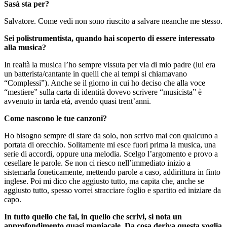
Sasà sta per?
Salvatore. Come vedi non sono riuscito a salvare neanche me stesso.
Sei polistrumentista, quando hai scoperto di essere interessato
alla musica?
In realtà la musica l’ho sempre vissuta per via di mio padre (lui era
un batterista/cantante in quelli che ai tempi si chiamavano
“Complessi”). Anche se il giorno in cui ho deciso che alla voce
“mestiere” sulla carta di identità dovevo scrivere “musicista” è
avvenuto in tarda età, avendo quasi trent’anni.
Come nascono le tue canzoni?
Ho bisogno sempre di stare da solo, non scrivo mai con qualcuno a
portata di orecchio. Solitamente mi esce fuori prima la musica, una
serie di accordi, oppure una melodia. Scelgo l’argomento e provo a
cesellare le parole. Se non ci riesco nell’immediato inizio a
sistemarla foneticamente, mettendo parole a caso, addirittura in finto
inglese. Poi mi dico che aggiusto tutto, ma capita che, anche se
aggiusto tutto, spesso vorrei stracciare foglio e spartito ed iniziare da
capo.
In tutto quello che fai, in quello che scrivi, si nota un
approfondimento quasi maniacale. Da cosa deriva questa voglia