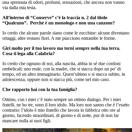
una spremuta di odori, profumi, sensazioni, che ancora non vanno
via dalla mia testa.
All’interno di “Conserve” c’è la traccia n. 2 dal titolo
“Qualcuno”. Perché è un monologo e non una canzone?
Io credo che alcune parole siano come le zucchine: alcune diventano
ortaggi, altre restano fiori. A me piacciono entrambe le forme.
Giri molto per il tuo lavoro ma torni sempre nella tua terra.
Cosa ti lega alla Calabria?
Io credo che ognuno di noi, alla nascita, abbia in sé due cordoni
ombelicali: uno reale, con la madre, che si stacca dopo un po’ di
tempo, ed un altro immaginario. Quest’ultimo o si stacca subito, in
adolescenza, oppure non si stacca più, come nel mio caso.
Che rapporto hai con la tua famiglia?
Ottimo, con i miei c’è stato sempre un ottimo dialogo. Per i miei
fratelli, ne ho tre, sono il loro idolo. Ma loro non sanno che è l’esatto
contrario: l’idolo è mio fratello che lavora in fabbrica otto ore al
giorno, facendo straordinari, di giorno e di notte, pur di non far
mancare nulla ai suoi figli.