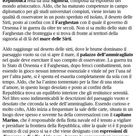
Repubblica
retta da una
Signoria
, composta da esponenti del
mondo aristocratico. Aldo, che ha maturato competenze in campo
diplomatico per gli studi universitari compiuti, viene inviato in
qualità di osservatore in un posto sperduto ed isolato, il deserto delle
Sirti, posto ai confini con il
Farghestan
con il quale il governo di
Orsenna è in guerra da oltre tre secoli. Non si sa molto dello stato di
Farghestan che fronteggia e si trova di fronte ai territori della
signoria al di là del
mare delle Sirti
.
Aldo raggiunge sul deserto delle sirti, dove le brume dominano il
paesaggio vuoto su cui si apre il mare, il
palazzo dell’ammiragliato
nel quale deve esercitare il suo compito di osservatore. La guerra tra
lo Stato di Orsenna e il Farghestan, dopo feroci combattimenti, non
essendo in gioco nessun interesse essenziale e vitale né per l’una né
per l’altra parte, si è spenta ed esaurita completamente da sola con il
tempo. Aldo, che ha l’animo tormentato per la fine di una storia
d’amore, in questo luogo desolato e posto ai confini della
Repubblica trova un equilibrio interiore che gli restituisce serenità.
Nel libro sono indimenticabili le descrizioni del paesaggio vuoto e
desolato che circonda la sede dell’ammiragliato. Essendo curioso e
molto colto, Aldo inizia a frequentare la sale delle carte, situata in un
luogo dove spesso e sovente ha della conversazioni con il
capitano
Marino
, che è responsabile della flotta navale ed è tenuto a vigilare
e presidiare la frontiera della Repubblica, oltre la quale vi è il popolo
nemico di cui poco si sa e che viene designato con
espressioni di