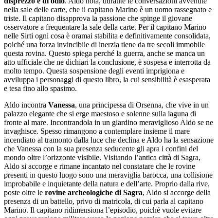
disprezzo e di odio
. Aldo nota, durante le conversazioni avvenute
nella sale delle carte, che il capitano Marino è un uomo rassegnato e
triste. Il capitano disapprova la passione che spinge il giovane
osservatore a frequentare la sale della carte. Per il capitano Marino
nelle Sirti ogni cosa è oramai stabilita e definitivamente consolidata,
poiché una forza invincibile di inerzia tiene da tre secoli immobile
questa rovina. Questo spiega perché la guerra, anche se manca un
atto ufficiale che ne dichiari la conclusione, è sospesa e interrotta da
molto tempo. Questa sospensione degli eventi imprigiona e
avviluppa i personaggi di questo libro, la cui sensibilità è esasperata
e tesa fino allo spasimo.
Aldo incontra
Vanessa
, una principessa di Orsenna, che vive in un
palazzo elegante che si erge maestoso e solenne sulla laguna di
fronte al mare. Incontrandola in un giardino meraviglioso Aldo se ne
invaghisce. Spesso rimangono a contemplare insieme il mare
incendiato al tramonto dalla luce che declina e Aldo ha la sensazione
che Vanessa con la sua presenza seducente gli apra i confini del
mondo oltre l’orizzonte visibile. Visitando l’antica città di Sagra,
Aldo si accorge e rimane incantato nel constatare che le rovine
presenti in questo luogo sono una meraviglia barocca, una collisione
improbabile e inquietante della natura e dell’arte. Proprio dalla rive,
poste oltre le
rovine archeologiche di Sagra
, Aldo si accorge della
presenza di un battello, privo di matricola, di cui parla al capitano
Marino. Il capitano ridimensiona l’episodio, poiché vuole evitare