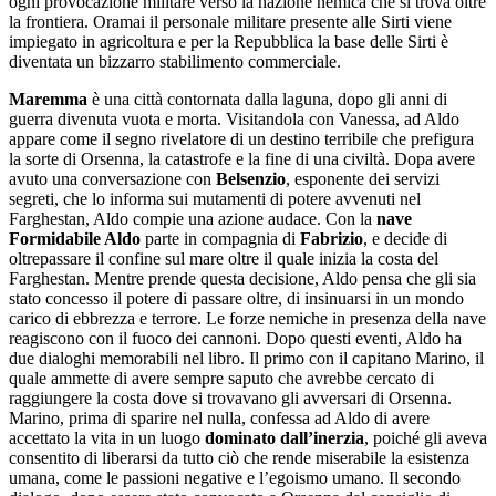
ogni provocazione militare verso la nazione nemica che si trova oltre
la frontiera. Oramai il personale militare presente alle Sirti viene
impiegato in agricoltura e per la Repubblica la base delle Sirti è
diventata un bizzarro stabilimento commerciale.
Maremma
è una città contornata dalla laguna, dopo gli anni di
guerra divenuta vuota e morta. Visitandola con Vanessa, ad Aldo
appare come il segno rivelatore di un destino terribile che prefigura
la sorte di Orsenna, la catastrofe e la fine di una civiltà. Dopa avere
avuto una conversazione con
Belsenzio
, esponente dei servizi
segreti, che lo informa sui mutamenti di potere avvenuti nel
Farghestan, Aldo compie una azione audace. Con la
nave
Formidabile Aldo
parte in compagnia di
Fabrizio
, e decide di
oltrepassare il confine sul mare oltre il quale inizia la costa del
Farghestan. Mentre prende questa decisione, Aldo pensa che gli sia
stato concesso il potere di passare oltre, di insinuarsi in un mondo
carico di ebbrezza e terrore. Le forze nemiche in presenza della nave
reagiscono con il fuoco dei cannoni. Dopo questi eventi, Aldo ha
due dialoghi memorabili nel libro. Il primo con il capitano Marino, il
quale ammette di avere sempre saputo che avrebbe cercato di
raggiungere la costa dove si trovavano gli avversari di Orsenna.
Marino, prima di sparire nel nulla, confessa ad Aldo di avere
accettato la vita in un luogo
dominato dall’inerzia
, poiché gli aveva
consentito di liberarsi da tutto ciò che rende miserabile la esistenza
umana, come le passioni negative e l’egoismo umano. Il secondo