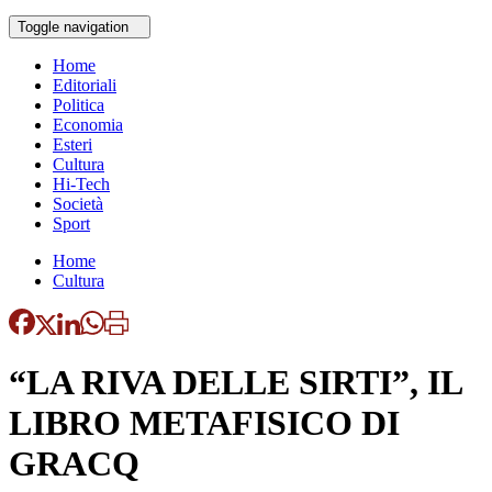
Toggle navigation
Home
Editoriali
Politica
Economia
Esteri
Cultura
Hi-Tech
Società
Sport
Home
Cultura
“LA RIVA DELLE SIRTI”, IL
LIBRO METAFISICO DI
GRACQ