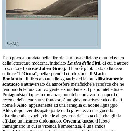
È da poco approdata nelle librerie la nuova edizione di un classico
della letteratura moderna, intitolato
La riva delle Sirti
, di cui è autore
lo scrittore francese
Julien Gracq
. Il libro è pubblicato dalla casa
editrice “
L’Orma
”, nella splendida traduzione di
Mario
Bonfantini
. Il libro appare allo sguardo del lettore
stilisticamente
sontuoso
e attraversato da atmosfere metafisiche e rarefatte che ne
rendono la lettura coinvolgente e stimolante sul piano intellettuale.
Protagonista di questo romanzo, uno dei capolavori riscoperti di
recente della letteratura francese, è un giovane aristocratico, il cui
nome è
Aldo
, appartenente ad una famiglia di nobile lignaggio.
Aldo, dopo aver dissipato parte della giovinezza inseguendo
divertimenti e svaghi, chiede al governo della sua città che gli sia
affidato un incarico diplomatico.
Orsenna
, questo il luogo
immaginario in cui la vicenda è ambientata, è una antica