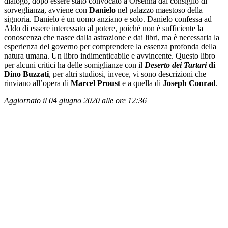
dialogo, dopo essere stato convocato a Orsenna dal consiglio di
sorveglianza, avviene con
Danielo
nel palazzo maestoso della
signoria. Danielo è un uomo anziano e solo. Danielo confessa ad
Aldo di essere interessato al potere, poiché non è sufficiente la
conoscenza che nasce dalla astrazione e dai libri, ma è necessaria la
esperienza del governo per comprendere la essenza profonda della
natura umana. Un libro indimenticabile e avvincente. Questo libro
per alcuni critici ha delle somiglianze con il
Deserto dei Tartari
di
Dino Buzzati
, per altri studiosi, invece, vi sono descrizioni che
rinviano all’opera di
Marcel Proust
e a quella di
Joseph Conrad
.
Aggiornato il 04 giugno 2020 alle ore 12:36